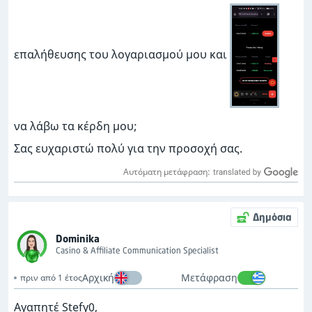
επαλήθευσης του λογαριασμού μου και
να λάβω τα κέρδη μου;
Σας ευχαριστώ πολύ για την προσοχή σας.
Αυτόματη μετάφραση:
Δημόσια
Dominika
Casino & Affiliate Communication Specialist
Αρχική
Μετάφραση
πριν από 1 έτος
Αγαπητέ Stefy0,