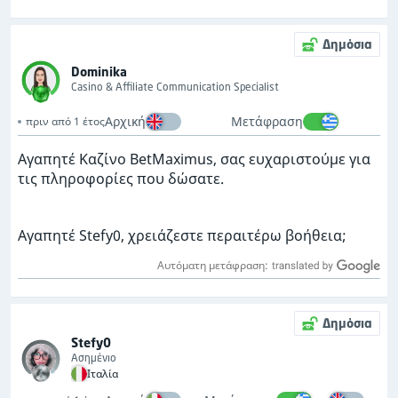
Δημόσια
Dominika
Casino & Affiliate Communication Specialist
Αρχική
Μετάφραση
πριν από 1 έτος
Αγαπητέ Καζίνο BetMaximus, σας ευχαριστούμε για
τις πληροφορίες που δώσατε.
Αγαπητέ Stefy0, χρειάζεστε περαιτέρω βοήθεια;
Αυτόματη μετάφραση:
Δημόσια
Stefy0
Ασημένιο
Ιταλία