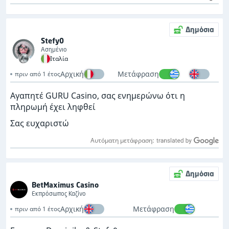
Δημόσια
Stefy0
Ασημένιο
Ιταλία
Αρχική
Μετάφραση
πριν από 1 έτος
Αγαπητέ GURU Casino, σας ενημερώνω ότι η
πληρωμή έχει ληφθεί
Σας ευχαριστώ
Αυτόματη μετάφραση:
Δημόσια
BetMaximus Casino
Εκπρόσωπος Καζίνο
Αρχική
Μετάφραση
πριν από 1 έτος