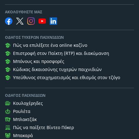
ΑΚΟΛΟΥΘΉΣΤΕ ΜΑΣ
ΟΔΗΓΌΣ ΤΥΧΕΡΏΝ ΠΑΙΧΝΙΔΙΏΝ
Πώς να επιλέξετε ένα online καζίνο
Επιστροφή στον Παίκτη (RTP) και διακύμανση
Μπόνους και προσφορές
Κώδικας δικαιοσύνης τυχερών παιχνιδιών
Υπεύθυνος στοιχηματισμός και εθισμός στον τζόγο
ΟΔΗΓΌΣ ΠΑΙΧΝΙΔΙΏΝ
Κουλοχέρηδες
Ρουλέτα
Μπλακτζάκ
Πώς να παίξετε Βίντεο Πόκερ
Μπακαρά