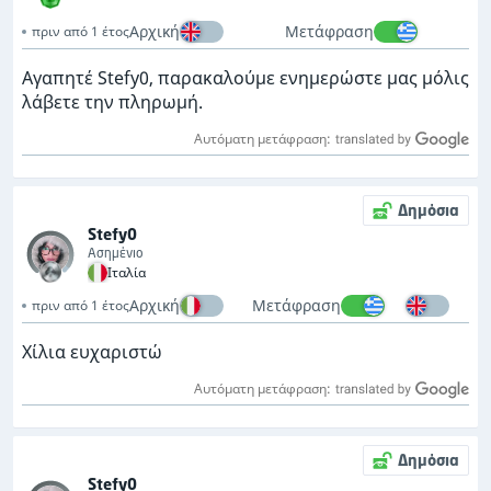
Αρχική
Μετάφραση
πριν από 1 έτος
Αγαπητέ Stefy0, παρακαλούμε ενημερώστε μας μόλις
λάβετε την πληρωμή.
Αυτόματη μετάφραση:
Δημόσια
Stefy0
Ασημένιο
Ιταλία
Αρχική
Μετάφραση
πριν από 1 έτος
Χίλια ευχαριστώ
Αυτόματη μετάφραση:
Δημόσια
Stefy0