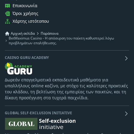
Επικοινωνία
Όροι χρήσης
Χάρτης ιστότοπου
Αρχική σελίδα
Παράπονα
BetMaximus Casino - Η απόσυρση του παίκτη καθυστερεί λόγω
προβλημάτων επαλήθευσης.
CASINO GURU ACADEMY
Δωρεάν επαγγελματικά εκπαιδευτικά μαθήματα για
υπαλλήλους online καζίνο, με στόχο τις καλύτερες πρακτικές
του κλάδου, τη βελτίωση της εμπειρίας των παικτών, και τη
δίκαιη προσέγγιση στα τυχερά παιχνίδια.
GLOBAL SELF-EXCLUSION INITIATIVE