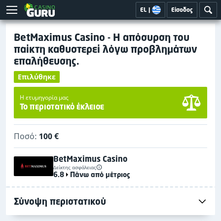
EL
|
Είσοδος
BetMaximus Casino - Η απόσυρση του
παίκτη καθυστερεί λόγω προβλημάτων
επαλήθευσης.
Επιλύθηκε
Η ετυμηγορία μας
Το περιστατικό έκλεισε
Ποσό:
100 €
BetMaximus Casino
Δείκτης ασφάλειας
6.8
Πάνω από μέτριος
Σύνοψη περιστατικού