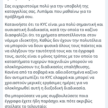
Σας ευχαριστούμε πολύ για την υποβολή της
καταγγελίας σας. Λυπάμαι που μαθαίνω για το
πρόβλημά σου.
Κατανοήστε ότι το KYC είναι μια πολύ σημαντική και
ουσιαστική διαδικασία, κατά την οποία το καζίνο
διασφαλίζει ότι τα χρήματα αποστέλλονται στον
νόμιμο ιδιοκτήτη. Καθώς δεν έχουν την πολυτέλεια
να μπορούν να δουν φυσικά όλους τους παίκτες και
να ελέγξουν την ταυτότητά τους και τα έγγραφά
τους, αυτός είναι ο μόνος τρόπος με τον οποίο τα
καταστήματα τυχερών παιχνιδιών μπορούν να
ολοκληρώσουν τις διαδικασίες επαλήθευσης.
Κανένα από τα σοβαρά και αδειοδοτημένα καζίνο
δεν αντιμετωπίζει το KYC ελαφρά και μπορεί να
χρειαστούν μερικές εργάσιμες ημέρες για να
ολοκληρωθεί αυτή η διεξοδική διαδικασία.
Θα μπορούσατε να μας συμβουλεύσετε ποια
έγγραφα έχετε ήδη παράσχει και πότε ακριβώς
στείλατε το τελευταίο;