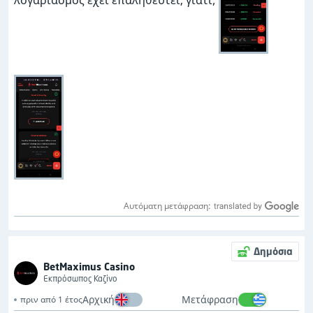
λογαριασμός έχει επαληθευτεί, γιατί;
Αυτόματη μετάφραση:
Δημόσια
BetMaximus Casino
Εκπρόσωπος Καζίνο
Αρχική
Μετάφραση
πριν από 1 έτος