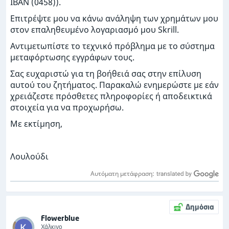
IBAN (0458)).
Επιτρέψτε μου να κάνω ανάληψη των χρημάτων μου
στον επαληθευμένο λογαριασμό μου Skrill.
Αντιμετωπίστε το τεχνικό πρόβλημα με το σύστημα
μεταφόρτωσης εγγράφων τους.
Σας ευχαριστώ για τη βοήθειά σας στην επίλυση
αυτού του ζητήματος. Παρακαλώ ενημερώστε με εάν
χρειάζεστε πρόσθετες πληροφορίες ή αποδεικτικά
στοιχεία για να προχωρήσω.
Με εκτίμηση,
Λουλούδι
Αυτόματη μετάφραση:
Δημόσια
Flowerblue
Χάλκινο