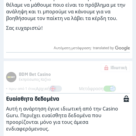
θέλαμε να μάθουμε ποιο είναι το πρόβλημα με την
ανάληψη και τι μπορούμε να κάνουμε για να
βοηθήσουμε τον παίκτη να λάβει τα κέρδη του.
Σας ευχαριστώ!
Αυτόματη μετάφραση:
Ιδιωτική
BDM Bet Casino
Εκπρόσωπος Καζίνο
Αρχική
Μετάφραση
πριν από 1 έτος
Ευαίσθητα δεδομένα
Αυτή η ανάρτηση έγινε ιδιωτική από την Casino
Guru. Περιέχει ευαίσθητα δεδομένα που
προορίζονται μόνο για τους άμεσα
ενδιαφερόμενους.