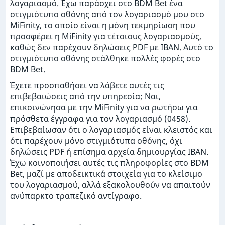
λογαριασμό. Έχω παράσχει στο BDM Bet ένα
στιγμιότυπο οθόνης από τον λογαριασμό μου στο
MiFinity, το οποίο είναι η μόνη τεκμηρίωση που
προσφέρει η MiFinity για τέτοιους λογαριασμούς,
καθώς δεν παρέχουν δηλώσεις PDF με IBAN. Αυτό το
στιγμιότυπο οθόνης στάλθηκε πολλές φορές στο
BDM Bet.
Έχετε προσπαθήσει να λάβετε αυτές τις
επιβεβαιώσεις από την υπηρεσία; Ναι,
επικοινώνησα με την MiFinity για να ρωτήσω για
πρόσθετα έγγραφα για τον λογαριασμό (0458).
Επιβεβαίωσαν ότι ο λογαριασμός είναι κλειστός και
ότι παρέχουν μόνο στιγμιότυπα οθόνης, όχι
δηλώσεις PDF ή επίσημα αρχεία δημιουργίας IBAN.
Έχω κοινοποιήσει αυτές τις πληροφορίες στο BDM
Bet, μαζί με αποδεικτικά στοιχεία για το κλείσιμο
του λογαριασμού, αλλά εξακολουθούν να απαιτούν
ανύπαρκτο τραπεζικό αντίγραφο.