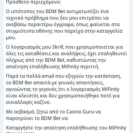
Πρόσθετο περιεχόμενο:
Ο ιστότοπος του BDM Bet αντιμετωπίζει ένα
τεχνικό πρόβλημα που δεν μου επιτρέπει να
ανεβάσω περαιτέρω έγγραφα, όπως φαίνεται στα
στιγμιότυπα οθόνης που παρείχα στην καταγγελία
μου.
Ο λογαριασμός μου Skrill, που χρησιμοποιείται για
όλες τις καταθέσεις και αναλήψεις, έχει επαληθευτεί
πλήρως από την BDM Bet, καθιστώντας την
απαίτηση επαλήθευσης MiFinity περιττή.
Παρά τα πολλά email που εξηγούν την κατάσταση,
το BDM Bet απαντά με γενικές απαντήσεις,
αγνοώντας το γεγονός ότι ο λογαριασμός MiFinity
είναι κλειστός και δεν χρησιμοποιήθηκε ποτέ για
συναλλαγές καζίνο.
Με σεβασμό, ζητώ από το Casino Guru να
παροτρύνει το BDM Bet να:
Καταργήστε την απαίτηση επαλήθευσης του MiFinity