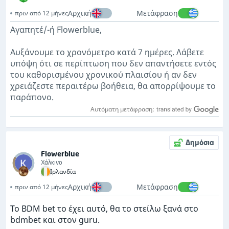
Αρχική
Μετάφραση
πριν από 12 μήνες
Αγαπητέ/-ή Flowerblue,
Αυξάνουμε το χρονόμετρο κατά 7 ημέρες. Λάβετε
υπόψη ότι σε περίπτωση που δεν απαντήσετε εντός
του καθορισμένου χρονικού πλαισίου ή αν δεν
χρειάζεστε περαιτέρω βοήθεια, θα απορρίψουμε το
παράπονο.
Αυτόματη μετάφραση:
Δημόσια
Flowerblue
Χάλκινο
Ιρλανδία
Αρχική
Μετάφραση
πριν από 12 μήνες
Το BDM bet το έχει αυτό, θα το στείλω ξανά στο
bdmbet και στον guru.