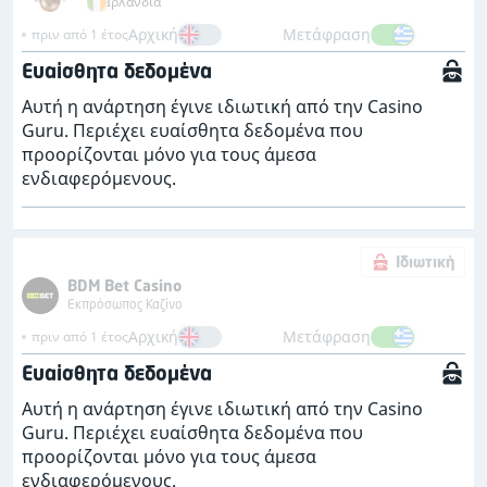
Ιρλανδία
Αρχική
Μετάφραση
πριν από 1 έτος
Ευαίσθητα δεδομένα
Αυτή η ανάρτηση έγινε ιδιωτική από την Casino
Guru. Περιέχει ευαίσθητα δεδομένα που
προορίζονται μόνο για τους άμεσα
ενδιαφερόμενους.
Ιδιωτική
BDM Bet Casino
Εκπρόσωπος Καζίνο
Αρχική
Μετάφραση
πριν από 1 έτος
Ευαίσθητα δεδομένα
Αυτή η ανάρτηση έγινε ιδιωτική από την Casino
Guru. Περιέχει ευαίσθητα δεδομένα που
προορίζονται μόνο για τους άμεσα
ενδιαφερόμενους.