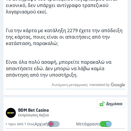
εικονικό, δεν υπάρχει αντίγραφο τραπεζικού
λογαριασμού εκεί.
Για την κάρτα με κατάληξη 2279 έχετε την απόδειξη
της κάρτας, ποιες είναι οι απαιτήσεις από την
κατάσταση, παρακαλώ;
Είναι όλα πολύ ασαφή, μπορείτε παρακαλώ να
απαντήσετε εδώ. Δεν μπορώ να λάβω καμία
απάντηση από την υποστήριξη.
Αυτόματη μετάφραση:
Δημόσια
BDM Bet Casino
Εκπρόσωπος Καζίνο
Αρχική
Μετάφραση
πριν από 1 έτος