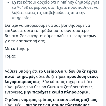
Έχετε κάποιο αρχείο ότι η Mifinity δημιούργησε
το *0458 εκ μέρους σας; Έχετε προσπαθήσει να
λάβετε αυτές τις επιβεβαιώσεις από την
υπηρεσία;
Ελπίζω να μπορέσουμε να σας βοηθήσουμε να
επιλύσετε αυτό το πρόβλημα το συντομότερο
δυνατό. Σας ευχαριστούμε πολύ εκ των προτέρων
για την απάντησή σας.
Με εκτίμηση,
Τόμας
Λάβετε υπόψη ότι
το Casino.Guru δεν θα ζητήσει
ποτέ πληρωμές
ούτε θα ζητήσει
πρόσβαση στους
λογαριασμούς σας
. Εάν κάποιος ισχυριστεί ότι
είναι μέλος του Casino.Guru και ζητήσει τέτοιες
ενέργειες,
μην παρέχετε καμία πληροφορία
.
Ο
μόνος νόμιμος τρόπος επικοινωνίας μαζί σας
είναι μέσω
αυτής της επίσημης πλατφόρμας