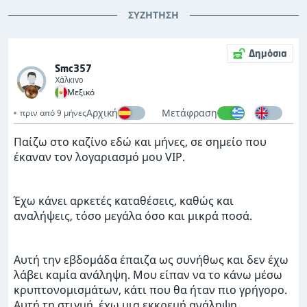
ΣΥΖΉΤΗΣΗ
Δημόσια
Smc357
Χάλκινο
Μεξικό
Αρχική
Μετάφραση
πριν από 9 μήνες
Παίζω στο καζίνο εδώ και μήνες, σε σημείο που
έκαναν τον λογαριασμό μου VIP.
Έχω κάνει αρκετές καταθέσεις, καθώς και
αναλήψεις, τόσο μεγάλα όσο και μικρά ποσά.
Αυτή την εβδομάδα έπαιζα ως συνήθως και δεν έχω
λάβει καμία ανάληψη. Μου είπαν να το κάνω μέσω
κρυπτονομισμάτων, κάτι που θα ήταν πιο γρήγορο.
Αυτή τη στιγμή, έχω μια εκκρεμή ανάληψη