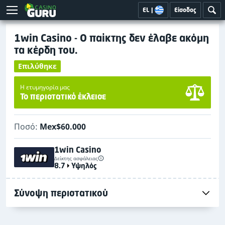
EL
|
Είσοδος
1win Casino - Ο παίκτης δεν έλαβε ακόμη
τα κέρδη του.
Επιλύθηκε
Η ετυμηγορία μας
Το περιστατικό έκλεισε
Ποσό:
Mex$60.000
1win Casino
Δείκτης ασφάλειας
8.7
Υψηλός
Σύνοψη περιστατικού