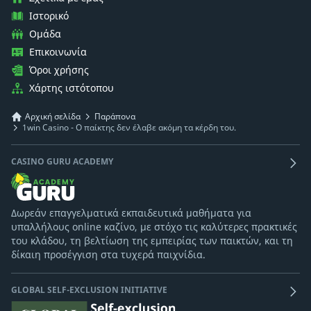
Ιστορικό
Ομάδα
Επικοινωνία
Όροι χρήσης
Χάρτης ιστότοπου
Αρχική σελίδα
Παράπονα
1win Casino - Ο παίκτης δεν έλαβε ακόμη τα κέρδη του.
CASINO GURU ACADEMY
Δωρεάν επαγγελματικά εκπαιδευτικά μαθήματα για
υπαλλήλους online καζίνο, με στόχο τις καλύτερες πρακτικές
του κλάδου, τη βελτίωση της εμπειρίας των παικτών, και τη
δίκαιη προσέγγιση στα τυχερά παιχνίδια.
GLOBAL SELF-EXCLUSION INITIATIVE