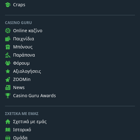
Craps
CASINO GURU
Online καζίνο
Παιχνίδια
Μπόνους
Παράπονα
Φόρουμ
Αξιολογήσεις
ZOOMin
News
Casino Guru Awards
ΣΧΕΤΙΚΆ ΜΕ ΕΜΆΣ
Σχετικά με εμάς
Ιστορικό
Ομάδα