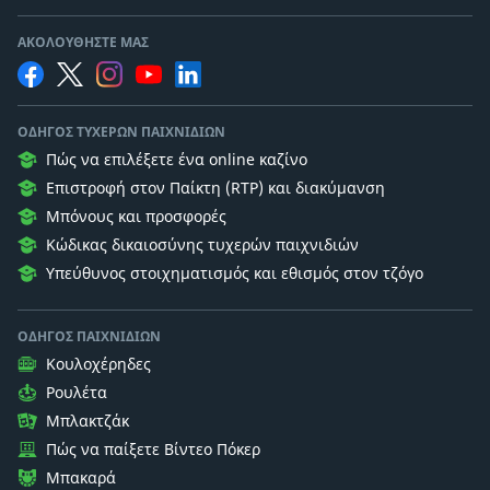
ΑΚΟΛΟΥΘΉΣΤΕ ΜΑΣ
ΟΔΗΓΌΣ ΤΥΧΕΡΏΝ ΠΑΙΧΝΙΔΙΏΝ
Πώς να επιλέξετε ένα online καζίνο
Επιστροφή στον Παίκτη (RTP) και διακύμανση
Μπόνους και προσφορές
Κώδικας δικαιοσύνης τυχερών παιχνιδιών
Υπεύθυνος στοιχηματισμός και εθισμός στον τζόγο
ΟΔΗΓΌΣ ΠΑΙΧΝΙΔΙΏΝ
Κουλοχέρηδες
Ρουλέτα
Μπλακτζάκ
Πώς να παίξετε Βίντεο Πόκερ
Μπακαρά