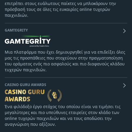
επιτρέπει στους ευάλωτους παίκτες να μπλοκάρουν την
πρόσβασή τους σε όλες τις ευκαιρίες online τυχερών
παιχνιδιών.
GAMTEGRITY
Μια πλατφόρμα που έχει δημιουργηθεί για να επιδείξει όλες
μας τις προσπάθειες που στοχεύουν στην πραγματοποίηση
του οράματος ενός πιο ασφαλούς και πιο διαφανούς κλάδου
τυχερών παιχνιδιών.
CASINO GURU AWARDS
Ένα φιλόδοξο έργο στόχος του οποίου είναι να τιμήσει τις
μεγαλύτερες και πιο υπεύθυνες εταιρείες στον κλάδο των
online τυχερών παιχνιδιών και να τους αποδώσει την
αναγνώριση που αξίζουν.