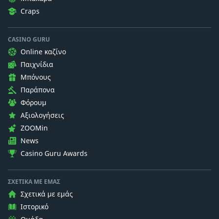
Craps
CASINO GURU
Online καζίνο
Παιχνίδια
Μπόνους
Παράπονα
Φόρουμ
Αξιολογήσεις
ZOOMin
News
Casino Guru Awards
ΣΧΕΤΙΚΆ ΜΕ ΕΜΆΣ
Σχετικά με εμάς
Ιστορικό