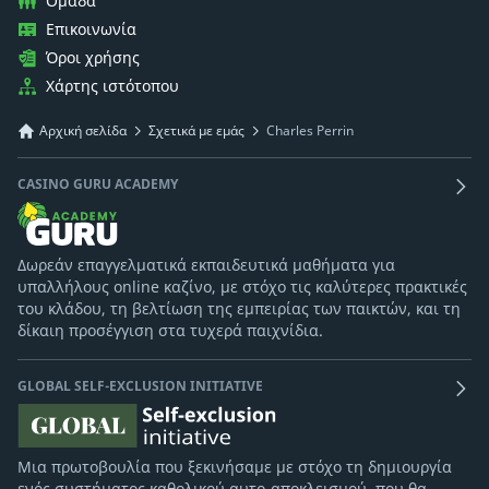
Ομάδα
Επικοινωνία
Όροι χρήσης
Χάρτης ιστότοπου
Αρχική σελίδα
Σχετικά με εμάς
Charles Perrin
CASINO GURU ACADEMY
Δωρεάν επαγγελματικά εκπαιδευτικά μαθήματα για
υπαλλήλους online καζίνο, με στόχο τις καλύτερες πρακτικές
του κλάδου, τη βελτίωση της εμπειρίας των παικτών, και τη
δίκαιη προσέγγιση στα τυχερά παιχνίδια.
GLOBAL SELF-EXCLUSION INITIATIVE
Μια πρωτοβουλία που ξεκινήσαμε με στόχο τη δημιουργία
ενός συστήματος καθολικού αυτο-αποκλεισμού, που θα