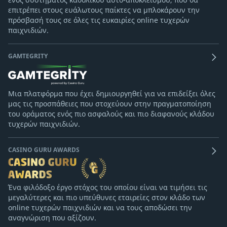
επιτρέπει στους ευάλωτους παίκτες να μπλοκάρουν την
πρόσβασή τους σε όλες τις ευκαιρίες online τυχερών
παιχνιδιών.
GAMTEGRITY
Μια πλατφόρμα που έχει δημιουργηθεί για να επιδείξει όλες
μας τις προσπάθειες που στοχεύουν στην πραγματοποίηση
του οράματος ενός πιο ασφαλούς και πιο διαφανούς κλάδου
τυχερών παιχνιδιών.
CASINO GURU AWARDS
Ένα φιλόδοξο έργο στόχος του οποίου είναι να τιμήσει τις
μεγαλύτερες και πιο υπεύθυνες εταιρείες στον κλάδο των
online τυχερών παιχνιδιών και να τους αποδώσει την
αναγνώριση που αξίζουν.