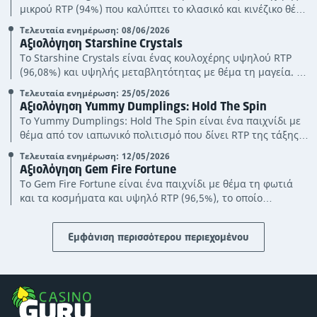
μικρού RTP (94%) που καλύπτει το κλασικό και κινέζικο θέμα
με μέτρια μεταβλητότητα. Το μέγιστο διαθέσιμο κέρδος
Τελευταία ενημέρωση:
08/06/2026
είναι 10,000x του πονταρίσματός σας.
Αξιολόγηση Starshine Crystals
Το Starshine Crystals είναι ένας κουλοχέρης υψηλού RTP
(96,08%) και υψηλής μεταβλητότητας με θέμα τη μαγεία. Το
μέγιστο κέρδος φτάνει το 10.000x το συνολικό ποντάρισμα.
Τελευταία ενημέρωση:
25/05/2026
Αξιολόγηση Yummy Dumplings: Hold The Spin
Το Yummy Dumplings: Hold The Spin είναι ένα παιχνίδι με
θέμα από τον ιαπωνικό πολιτισμό που δίνει RTP της τάξης
του 94,01%, προσφέρει μέγιστο κέρδος 10.000x το συνολικό
Τελευταία ενημέρωση:
12/05/2026
ποντάρισμα.
Αξιολόγηση Gem Fire Fortune
Το Gem Fire Fortune είναι ένα παιχνίδι με θέμα τη φωτιά
και τα κοσμήματα και υψηλό RTP (96,5%), το οποίο
προσφέρει μέγιστο κέρδος αξίας 15.000x του συνολικού
πονταρίσματος.
Εμφάνιση περισσότερου περιεχομένου