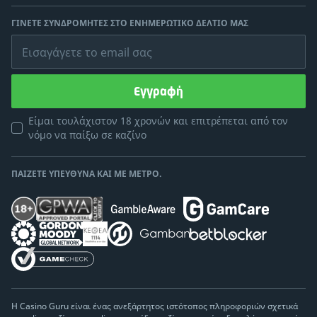
ΓΊΝΕΤΕ ΣΥΝΔΡΟΜΗΤΈΣ ΣΤΟ ΕΝΗΜΕΡΩΤΙΚΌ ΔΕΛΤΊΟ ΜΑΣ
Εισαγάγετε το email σας
Εγγραφή
Είμαι τουλάχιστον 18 χρονών και επιτρέπεται από τον
νόμο να παίξω σε καζίνο
ΠΑΊΖΕΤΕ ΥΠΕΎΘΥΝΑ ΚΑΙ ΜΕ ΜΈΤΡΟ.
Η Casino Guru είναι ένας ανεξάρτητος ιστότοπος πληροφοριών σχετικά