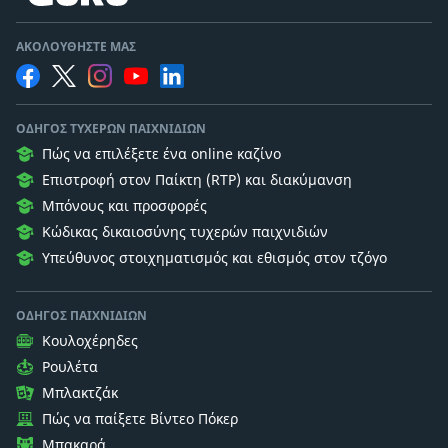
ΑΚΟΛΟΥΘΉΣΤΕ ΜΑΣ
ΟΔΗΓΌΣ ΤΥΧΕΡΏΝ ΠΑΙΧΝΙΔΙΏΝ
Πώς να επιλέξετε ένα online καζίνο
Επιστροφή στον Παίκτη (RTP) και διακύμανση
Μπόνους και προσφορές
Κώδικας δικαιοσύνης τυχερών παιχνιδιών
Υπεύθυνος στοιχηματισμός και εθισμός στον τζόγο
ΟΔΗΓΌΣ ΠΑΙΧΝΙΔΙΏΝ
Κουλοχέρηδες
Ρουλέτα
Μπλακτζάκ
Πώς να παίξετε Βίντεο Πόκερ
Μπακαρά