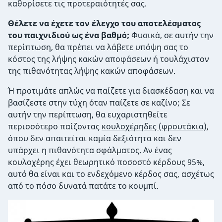
καθορίσετε τις προτεραιότητές σας.
Θέλετε να έχετε τον έλεγχο του αποτελέσματος
του παιχνιδιού ως ένα βαθμό;
Φυσικά, σε αυτήν την
περίπτωση, θα πρέπει να λάβετε υπόψη σας το
κόστος της λήψης κακών αποφάσεων ή τουλάχιστον
της πιθανότητας λήψης κακών αποφάσεων.
Ή προτιμάτε απλώς να παίζετε για διασκέδαση και να
βασίζεστε στην τύχη όταν παίζετε σε καζίνο; Σε
αυτήν την περίπτωση, θα ευχαριστηθείτε
περισσότερο παίζοντας
κουλοχέρηδες (φρουτάκια)
,
όπου δεν απαιτείται καμία δεξιότητα και δεν
υπάρχει η πιθανότητα σφάλματος. Αν ένας
κουλοχέρης έχει θεωρητικό ποσοστό κέρδους 95%,
αυτό θα είναι και το ενδεχόμενο κέρδος σας, ασχέτως
από το πόσο δυνατά πατάτε το κουμπί.