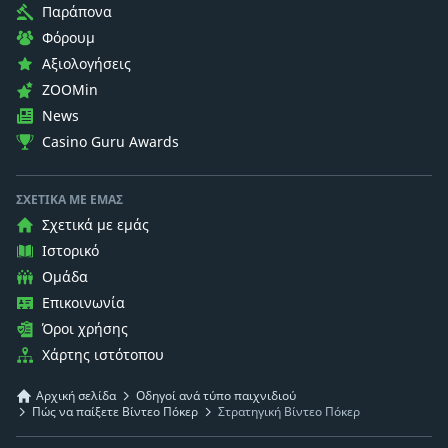
Παράπονα
Φόρουμ
Αξιολογήσεις
ZOOMin
News
Casino Guru Awards
ΣΧΕΤΙΚΆ ΜΕ ΕΜΆΣ
Σχετικά με εμάς
Ιστορικό
Ομάδα
Επικοινωνία
Όροι χρήσης
Χάρτης ιστότοπου
Αρχική σελίδα
Οδηγοί ανά τύπο παιχνιδιού
Πώς να παίξετε Βίντεο Πόκερ
Στρατηγική Βίντεο Πόκερ