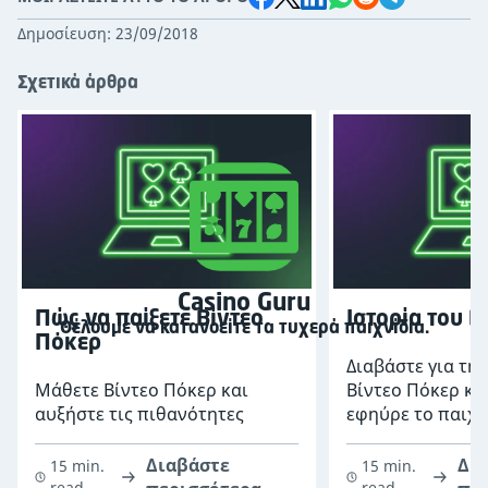
Δημοσίευση: 
23/09/2018
Σχετικά άρθρα
Casino Guru
Πώς να παίξετε Βίντεο
Ιστορία του Β
Θέλουμε να κατανοείτε τα τυχερά παιχνίδια.
Πόκερ
Διαβάστε για την
Μάθετε Βίντεο Πόκερ και
Βίντεο Πόκερ κα
αυξήστε τις πιθανότητες
εφηύρε το παιχν
κέρδους σας στο ζωντανό ή
εξελίχθηκε, πώς 
online Βίντεο Πόκερ. Διαβάστε
και τι επιφυλάσσ
Διαβάστε
Δι
15 min.
15 min.
τον οδηγό μας και βελτιωθείτε
read
read