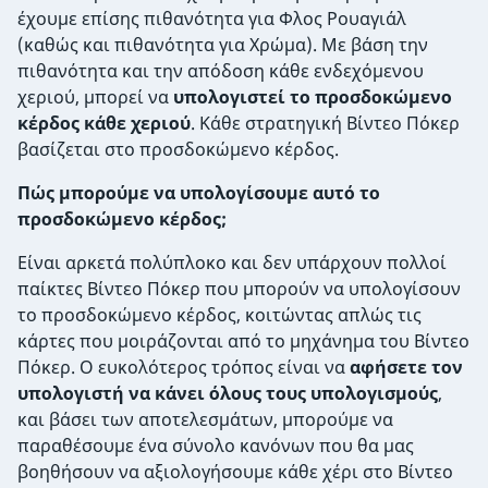
έχουμε επίσης πιθανότητα για Φλος Ρουαγιάλ
(καθώς και πιθανότητα για Χρώμα). Με βάση την
πιθανότητα και την απόδοση κάθε ενδεχόμενου
χεριού, μπορεί να
υπολογιστεί το προσδοκώμενο
κέρδος κάθε χεριού
. Κάθε στρατηγική Βίντεο Πόκερ
βασίζεται στο προσδοκώμενο κέρδος.
Πώς μπορούμε να υπολογίσουμε αυτό το
προσδοκώμενο κέρδος;
Είναι αρκετά πολύπλοκο και δεν υπάρχουν πολλοί
παίκτες Βίντεο Πόκερ που μπορούν να υπολογίσουν
το προσδοκώμενο κέρδος, κοιτώντας απλώς τις
κάρτες που μοιράζονται από το μηχάνημα του Βίντεο
Πόκερ. Ο ευκολότερος τρόπος είναι να
αφήσετε τον
υπολογιστή να κάνει όλους τους υπολογισμούς
,
και βάσει των αποτελεσμάτων, μπορούμε να
παραθέσουμε ένα σύνολο κανόνων που θα μας
βοηθήσουν να αξιολογήσουμε κάθε χέρι στο Βίντεο