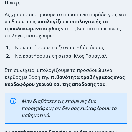
Πόκερ.
Ας χρησιμοποιήσουμε το παραπάνω παράδειγμα, για
να δούμε πώς
υπολογίζει ο υπολογιστής το
προσδοκώμενο κέρδος
για τις δύο πιο προφανείς
επιλογές που έχουμε:
Να κρατήσουμε το ζευγάρι - δύο άσους
Να κρατήσουμε τη σειρά Φλος Ρουαγιάλ
Στη συνέχεια, υπολογίζουμε το προσδοκώμενο
κέρδος με βάση την
πιθανότητα τραβήγματος ενός
κερδοφόρου χεριού και της απόδοσής του
.
Μην διαβάσετε τις επόμενες δύο
παραγράφους αν δεν σας ενδιαφέρουν τα
μαθηματικά.
Αν
κρατήσουμε το ζευγάρι των Άσων
, υπάρχουν