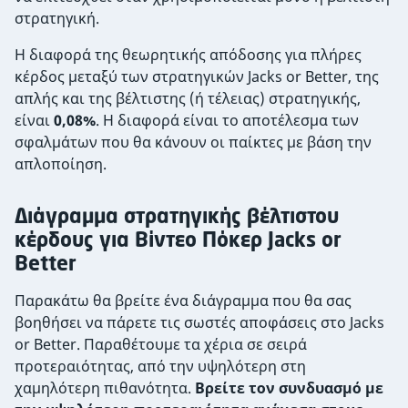
στρατηγική.
Η διαφορά της θεωρητικής απόδοσης για πλήρες
κέρδος μεταξύ των στρατηγικών Jacks or Better, της
απλής και της βέλτιστης (ή τέλειας) στρατηγικής,
είναι
0,08%
. Η διαφορά είναι το αποτέλεσμα των
σφαλμάτων που θα κάνουν οι παίκτες με βάση την
απλοποίηση.
Διάγραμμα στρατηγικής βέλτιστου
κέρδους για Βίντεο Πόκερ Jacks or
Better
Παρακάτω θα βρείτε ένα διάγραμμα που θα σας
βοηθήσει να πάρετε τις σωστές αποφάσεις στο Jacks
or Better. Παραθέτουμε τα χέρια σε σειρά
προτεραιότητας, από την υψηλότερη στη
χαμηλότερη πιθανότητα.
Βρείτε τον συνδυασμό με