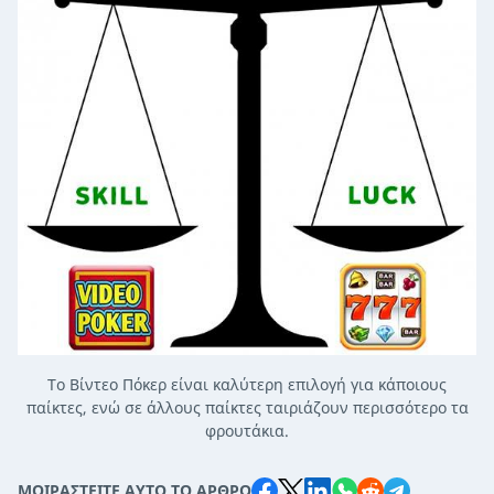
Το Βίντεο Πόκερ είναι καλύτερη επιλογή για κάποιους
παίκτες, ενώ σε άλλους παίκτες ταιριάζουν περισσότερο τα
φρουτάκια.
ΜΟΙΡΑΣΤΕΊΤΕ ΑΥΤΌ ΤΟ ΆΡΘΡΟ