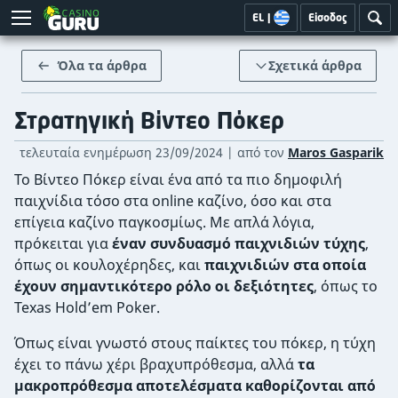
EL
|
Είσοδος
Όλα τα άρθρα
Σχετικά άρθρα
Πώς να παίξετε Βίντεο Πόκερ
Στρατηγική Βίντεο Πόκερ
Στρατηγική Βίντεο Πόκερ
τελευταία ενημέρωση 
23/09/2024
 | 
από τον 
Maros Gasparik
Το Βίντεο Πόκερ είναι ένα από τα πιο δημοφιλή
Ιστορία του Βίντεο Πόκερ
παιχνίδια τόσο στα online καζίνο, όσο και στα
επίγεια καζίνο παγκοσμίως. Με απλά λόγια,
Παιχνίδια Βίντεο Πόκερ
πρόκειται για
έναν συνδυασμό παιχνιδιών τύχης
,
όπως οι κουλοχέρηδες, και
παιχνιδιών στα οποία
Jacks or Better
έχουν σημαντικότερο ρόλο οι δεξιότητες
, όπως το
Texas Hold’em Poker.
Deuces Wild
Όπως είναι γνωστό στους παίκτες του πόκερ, η τύχη
έχει το πάνω χέρι βραχυπρόθεσμα, αλλά
τα
Pick’em Poker
μακροπρόθεσμα αποτελέσματα καθορίζονται από