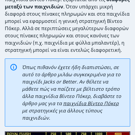
μεταξύ των παιχνιδιών
. Όταν υπάρχει μικρή
διαφορά στους πίνακες πληρωμών και στα παιχνίδια
μπορεί να εφαρμοστεί η γενική στρατηγική Βίντεο
Πόκερ. Αλλά σε περιπτώσεις μεγαλύτερων διαφορών
στους πίνακες πληρωμών και στους κανόνες των
παιχνιδιών (π.χ. παιχνίδια με φύλλα μπαλαντέρ), η
στρατηγική μπορεί να είναι εντελώς διαφορετική.
Όπως πιθανόν έχετε ήδη διαπιστώσει, σε
αυτό το άρθρο μιλάω συγκεκριμένα για το
παιχνίδι Jacks or Better. Αν θέλετε να
μάθετε πώς να παίζετε με βέλτιστο τρόπο
άλλα παιχνίδια Βίντεο Πόκερ, διαβάστε το
άρθρο μας για τα
παιχνίδια Βίντεο Πόκερ
με στρατηγικές για άλλους τύπους
παιχνιδιών.