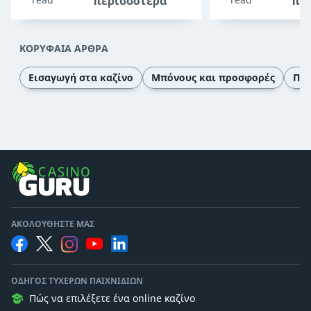
περισσότερα
πε
στο Βίντεο Πόκερ.
ΚΟΡΥΦΑΊΑ ΆΡΘΡΑ
Εισαγωγή στα καζίνο
Μπόνους και προσφορές
Πώς
ΑΚΟΛΟΥΘΉΣΤΕ ΜΑΣ
ΟΔΗΓΌΣ ΤΥΧΕΡΏΝ ΠΑΙΧΝΙΔΙΏΝ
Πώς να επιλέξετε ένα online καζίνο