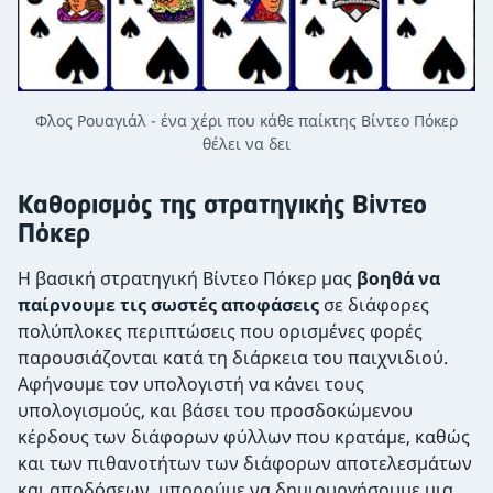
Φλος Ρουαγιάλ - ένα χέρι που κάθε παίκτης Βίντεο Πόκερ
θέλει να δει
Καθορισμός της στρατηγικής Βίντεο
Πόκερ
Η βασική στρατηγική Βίντεο Πόκερ μας
βοηθά να
παίρνουμε τις σωστές αποφάσεις
σε διάφορες
πολύπλοκες περιπτώσεις που ορισμένες φορές
παρουσιάζονται κατά τη διάρκεια του παιχνιδιού.
Αφήνουμε τον υπολογιστή να κάνει τους
υπολογισμούς, και βάσει του προσδοκώμενου
κέρδους των διάφορων φύλλων που κρατάμε, καθώς
και των πιθανοτήτων των διάφορων αποτελεσμάτων
και αποδόσεων, μπορούμε να δημιουργήσουμε μια