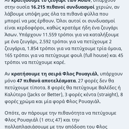
στην ουσία
16.215 πιθανοί συνδυασμοί
χεριών, αν
λάβουμε υπόψη μας όλα τα πιθανά φύλλα που
μπορεί να μας έρθουν. Όλοι αυτοί οι συνδυασμοί
είναι κερδοφόροι, καθώς κρατάμε ήδη ένα ζευγάρι
Άσων. Υπάρχουν 11.559 τρόποι για να καταλήξουμε
με ένα ζευγάρι, 2.592 τρόποι για να πετύχουμε 2
ζευγάρια, 1.854 τρόποι για να πετύχουμε τρία όμοια,
165 τρόποι για να πετύχουμε φουλ (full house) και 45
τρόποι να πετύχουμε καρέ.
Αν
κρατήσουμε τη σειρά Φλος Ρουαγιάλ
, υπάρχουν
μόνο
47 πιθανά αποτελέσματα
. 27 φορές δεν θα
πετύχουμε τίποτα. 8 φορές θα πετύχουμε Βαλέδες ή
Καλύτερο (Jacks or Better), 3 φορές κέντα (straight), 8
φορές χρώμα και μία φορά Φλος Ρουαγιάλ.
Οπότε, αν πάρουμε την πιθανότητα να πετύχουμε
Φλος Ρουαγιάλ (1 στις 47) και την
πολλαπλασιάσουμε με την απόδοση του Φλος