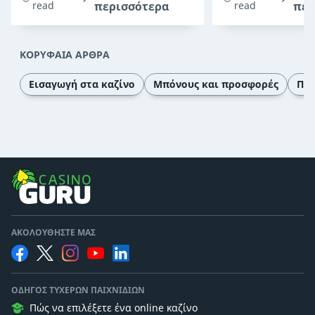
καθένα από αυτά. Διαβάστε για
για το τι πρέπει
read
περισσότερα
read
περ
τις αξιολογήσεις μας.
παίκτες και τα κ
ώστε τα πάντα ν
ομαλά.
ΚΟΡΥΦΑΊΑ ΆΡΘΡΑ
Εισαγωγή στα καζίνο
Μπόνους και προσφορές
Πώς
ΑΚΟΛΟΥΘΉΣΤΕ ΜΑΣ
ΟΔΗΓΌΣ ΤΥΧΕΡΏΝ ΠΑΙΧΝΙΔΙΏΝ
Πώς να επιλέξετε ένα online καζίνο