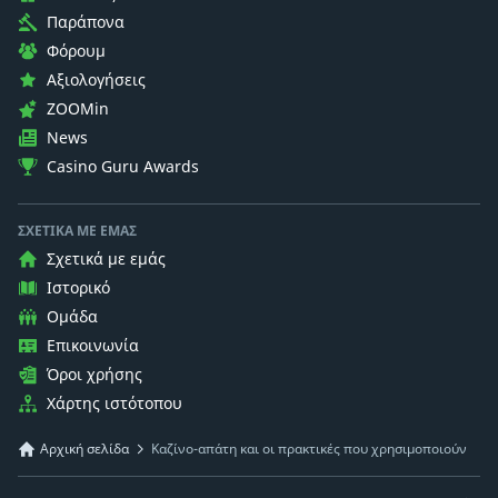
Παράπονα
Φόρουμ
Αξιολογήσεις
ZOOMin
News
Casino Guru Awards
ΣΧΕΤΙΚΆ ΜΕ ΕΜΆΣ
Σχετικά με εμάς
Ιστορικό
Ομάδα
Επικοινωνία
Όροι χρήσης
Χάρτης ιστότοπου
Αρχική σελίδα
Καζίνο-απάτη και οι πρακτικές που χρησιμοποιούν