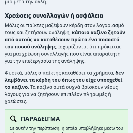
μία μετά την άλλη.
Χρεώσεις συναλλαγών ή ασφάλεια
Μόλις οι παίκτες μαζέψουν κέρδη στον λογαριασμό
τους και ζητήσουν ανάληψη,
κάποια καζίνο ζητούν
από αυτούς να καταθέσουν πρώτα ένα ποσοστό
του ποσού ανάληψης
. Ισχυρίζονται ότι πρόκειται
για μια χρέωση συναλλαγής που είναι απαραίτητη
για την επεξεργασία της ανάληψης.
Φυσικά, μόλις ο παίκτης καταθέσει τα χρήματα,
δεν
λαμβάνει τα κέρδη του όπως του είχε υποσχεθεί
το καζίνο
. Τα καζίνο αυτά συχνά βρίσκουν νέους
λόγους για να ζητήσουν επιπλέον πληρωμές ή
χρεώσεις.
ΠΑΡΑΔΕΙΓΜΑ
Σε
αυτήν την περίπτωση
, η οποία υποβλήθηκε μέσω του