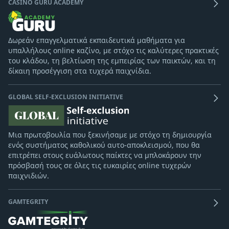
CASINO GURU ACADEMY
Δωρεάν επαγγελματικά εκπαιδευτικά μαθήματα για
υπαλλήλους online καζίνο, με στόχο τις καλύτερες πρακτικές
του κλάδου, τη βελτίωση της εμπειρίας των παικτών, και τη
δίκαιη προσέγγιση στα τυχερά παιχνίδια.
GLOBAL SELF-EXCLUSION INITIATIVE
Μια πρωτοβουλία που ξεκινήσαμε με στόχο τη δημιουργία
ενός συστήματος καθολικού αυτο-αποκλεισμού, που θα
επιτρέπει στους ευάλωτους παίκτες να μπλοκάρουν την
πρόσβασή τους σε όλες τις ευκαιρίες online τυχερών
παιχνιδιών.
GAMTEGRITY