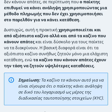
δεν κάνουν απάτες, σε περίπτωση που
ο παίκτης
επιθυμεί να κάνει ανάληψη χρησιμοποιώντας μια
μέθοδο πληρωμής που δεν έχει χρησιμοποιήσει
στο παρελθόν για να κάνει κατάθεση
.
Δυστυχώς, αυτή η πρακτική
χρησιμοποιείται και
από αξιόπιστα καζίνο αλλά και από τα καζίνο που
κάνουν απάτες
και είναι δύσκολο για τους παίκτες
να τα διακρίνουν. Η βασική διαφορά είναι ότι τα
αξιόπιστα καζίνο συνήθως ζητούν μόνο μια ελάχιστη
κατάθεση, ενώ
τα καζίνο που κάνουν απάτες έχουν
την τάση να ζητούν υψηλότερες καταθέσεις
.
Σημείωση:
Τα καζίνο το κάνουν αυτό για να
είναι σίγουρα ότι ο παίκτης κάνει ανάληψη
σε δικό του λογαριασμό ως μέρος της
διαδικασίας ταυτοποίησης στοιχείων (KYC).