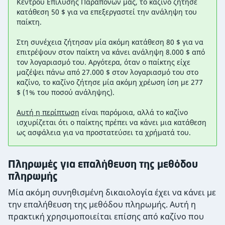
Κέντρου Επίλυσης Παραπόνων μας, το καζίνο ζήτησε
κατάθεση 50 $ για να επεξεργαστεί την ανάληψη του
παίκτη.
Στη συνέχεια ζήτησαν μία ακόμη κατάθεση 80 $ για να
επιτρέψουν στον παίκτη να κάνει ανάληψη 8.000 $ από
τον λογαριασμό του. Αργότερα, όταν ο παίκτης είχε
μαζέψει πάνω από 27.000 $ στον λογαριασμό του στο
καζίνο, το καζίνο ζήτησε μία ακόμη χρέωση ίση με 277
$ (1% του ποσού ανάληψης).
Αυτή η περίπτωση
είναι παρόμοια, αλλά το καζίνο
ισχυρίζεται ότι ο παίκτης πρέπει να κάνει μια κατάθεση
ως ασφάλεια για να προστατεύσει τα χρήματά του.
Πληρωμές για επαλήθευση της μεθόδου
πληρωμής
Μία ακόμη συνηθισμένη δικαιολογία έχει να κάνει με
την επαλήθευση της μεθόδου πληρωμής. Αυτή η
πρακτική χρησιμοποιείται επίσης από καζίνο που