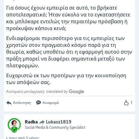
Για όσους έχουν εμπειρία σε αυτό, το βρήκατε
αποτελεσματικό; Ήταν εύκολο να το εγκαταστήσετε
και μπλόκαρε εντελώς την περαιτέρω πρόσβαση ή
προέκυψαν κάποια κενά;
Ενδιαφέρομαι περισσότερο για τις εμπειρίες των
χρηστών στον πραγματικό κόσμο παρά για τη
θεωρία, καθώς υποθέτω ότι η εφαρμογή αυτού στην
πράξη μπορεί να διαφέρει σημαντικά μεταξύ των
πλατφορμών.
Ευχαριστώ εκ των προτέρων για την κοινοποίηση
των απόψεών σας.
Αυτόματη μετάφραση:
1
Απάντηση
Αναφορά
Radka
Lukasz1819
Social Media & Community Specialist
πριν από 3 μήνες