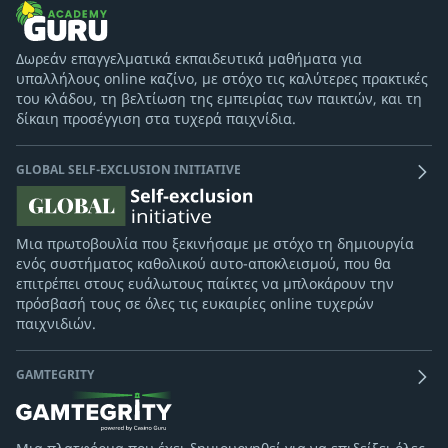
Δωρεάν επαγγελματικά εκπαιδευτικά μαθήματα για
υπαλλήλους online καζίνο, με στόχο τις καλύτερες πρακτικές
του κλάδου, τη βελτίωση της εμπειρίας των παικτών, και τη
δίκαιη προσέγγιση στα τυχερά παιχνίδια.
GLOBAL SELF-EXCLUSION INITIATIVE
Μια πρωτοβουλία που ξεκινήσαμε με στόχο τη δημιουργία
ενός συστήματος καθολικού αυτο-αποκλεισμού, που θα
επιτρέπει στους ευάλωτους παίκτες να μπλοκάρουν την
πρόσβασή τους σε όλες τις ευκαιρίες online τυχερών
παιχνιδιών.
GAMTEGRITY