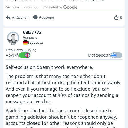
Αυτόματη μετάφραση:
0
Απάντηση
Αναφορά
Villa7772
Ασημένιο
Γερμανία
πριν από 3 μήνες
Αρχική
Μετάφραση
Self-exclusion doesn't work everywhere.
The problem is that many casinos either don’t
respond at all at first or drag their feet unnecessarily.
And even if you manage to self-exclude, you can
reopen your account at 90% of casinos by sending a
message via live chat.
Aside from the fact that an account closed due to
gambling addiction shouldn’t be reopened anyway,
accounts closed for other reasons should only be