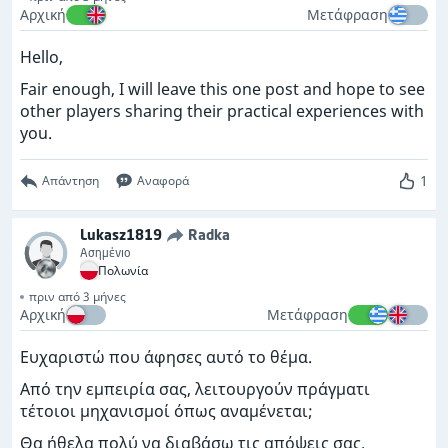
Αρχική
Μετάφραση
Hello,
Fair enough, I will leave this one post and hope to see
other players sharing their practical experiences with
you.
1
Απάντηση
Αναφορά
Lukasz1819
Radka
Ασημένιο
Πολωνία
πριν από 3 μήνες
Αρχική
Μετάφραση
Ευχαριστώ που άφησες αυτό το θέμα.
Από την εμπειρία σας, λειτουργούν πράγματι
τέτοιοι μηχανισμοί όπως αναμένεται;
Θα ήθελα πολύ να διαβάσω τις απόψεις σας.