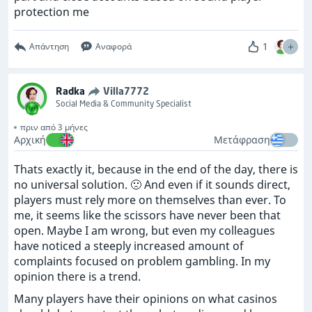
protection me
1
Απάντηση
Αναφορά
Radka
Villa7772
Social Media & Community Specialist
πριν από 3 μήνες
Αρχική
Μετάφραση
Thats exactly it, because in the end of the day, there is
no universal solution. 🙁 And even if it sounds direct,
players must rely more on themselves than ever. To
me, it seems like the scissors have never been that
open. Maybe I am wrong, but even my colleagues
have noticed a steeply increased amount of
complaints focused on problem gambling. In my
opinion there is a trend.
Many players have their opinions on what casinos