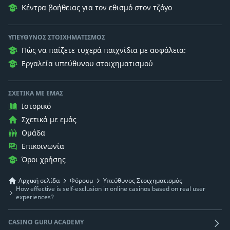
Κέντρα βοήθειας για τον εθισμό στον τζόγο
ΥΠΕΎΘΥΝΟΣ ΣΤΟΙΧΗΜΑΤΙΣΜΌΣ
Πώς να παίζετε τυχερά παιχνίδια με ασφάλεια:
Εργαλεία υπεύθυνου στοιχηματισμού
ΣΧΕΤΙΚΆ ΜΕ ΕΜΆΣ
Ιστορικό
Σχετικά με εμάς
Ομάδα
Επικοινωνία
Όροι χρήσης
Αρχική σελίδα
Φόρουμ
Υπεύθυνος Στοιχηματισμός
How effective is self-exclusion in online casinos based on real user
experiences?
CASINO GURU ACADEMY