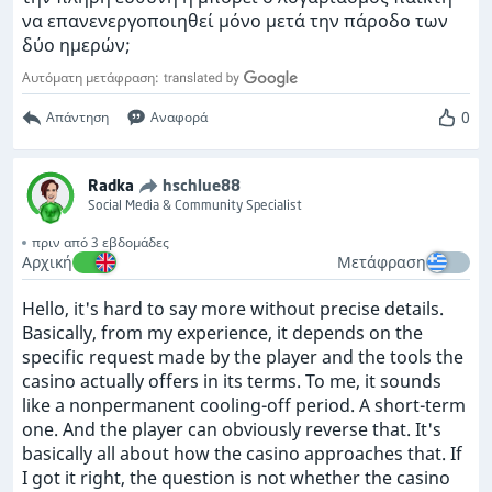
να επανενεργοποιηθεί μόνο μετά την πάροδο των
δύο ημερών;
Αυτόματη μετάφραση:
0
Απάντηση
Αναφορά
Radka
hschlue88
Social Media & Community Specialist
πριν από 3 εβδομάδες
Αρχική
Μετάφραση
Hello, it's hard to say more without precise details.
Basically, from my experience, it depends on the
specific request made by the player and the tools the
casino actually offers in its terms. To me, it sounds
like a nonpermanent cooling-off period. A short-term
one. And the player can obviously reverse that. It's
basically all about how the casino approaches that. If
I got it right, the question is not whether the casino