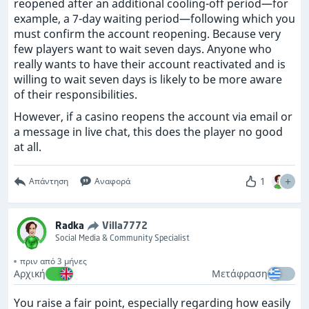
reopened after an additional cooling-off period—for
example, a 7-day waiting period—following which you
must confirm the account reopening. Because very
few players want to wait seven days. Anyone who
really wants to have their account reactivated and is
willing to wait seven days is likely to be more aware
of their responsibilities.
However, if a casino reopens the account via email or
a message in live chat, this does the player no good
at all.
1
Απάντηση
Αναφορά
Radka
Villa7772
Social Media & Community Specialist
πριν από 3 μήνες
Αρχική
Μετάφραση
You raise a fair point, especially regarding how easily