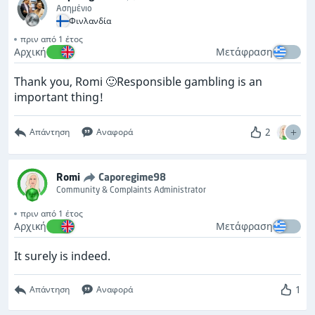
Ασημένιο
Φινλανδία
πριν από 1 έτος
Αρχική
Μετάφραση
Thank you, Romi 🙂Responsible gambling is an
important thing!
2
Απάντηση
Αναφορά
Romi
Caporegime98
Community & Complaints Administrator
πριν από 1 έτος
Αρχική
Μετάφραση
It surely is indeed.
1
Απάντηση
Αναφορά