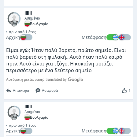
IIIIII
Ασημένιο
Βουλγαρία
πριν από 1 έτος
Αρχική
Μετάφραση
Είμαι εγώ; Ήταν πολύ βαρετό, πρώτο σημείο. Είναι
πολύ βαρετό στη φυλακή...Αυτό ήταν πολύ καιρό
πριν. Αυτό είναι για τζόγο. Η κοκαΐνη μοιάζει
περισσότερο με ένα δεύτερο σημείο
Αυτόματη μετάφραση:
1
Απάντηση
Αναφορά
IIIIII
Ασημένιο
Βουλγαρία
πριν από 1 έτος
Αρχική
Μετάφραση