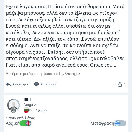
Έχετε λογοκρισία. Πρώτα ήταν από βαρεμάρα. Μετά
μάζεψα μπόνους, αλλά δεν το έβλεπα ως «τζόγο»
τότε. Δεν έχω εξασκηθεί στον τζόγο στην πράξη.
Εννοώ κάτι εντελώς άλλο, υποθέτω ότι δεν με
κατάλαβες. Δεν εννοώ να παρατήσω μια δουλειά ή
κάτι τέτοιο. Δεν αξίζει τον κόπο...Εννοώ επιπλέον
εισόδημα. Αντί να παίξει το κουνούπι και σχεδόν
σίγουρα να χάσει. Επίσης, δεν υπήρξα ποτέ
αποτυχημένος τζογαδόρος, αλλά τους καταλαβαίνω.
Γιατί είμαι από καιρό ανάμεσά τους. Όπως εσύ...
Αυτόματη μετάφραση:
1
Απάντηση
Αναφορά
IIIIII
Ασημένιο
Βουλγαρία
πριν από 1 έτος
Αρχική
Μετάφραση