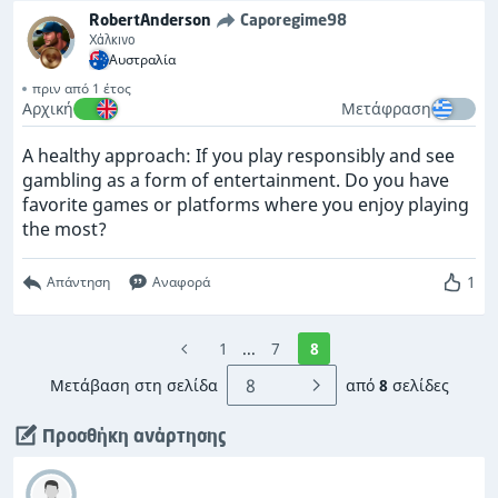
RobertAnderson
Caporegime98
Χάλκινο
Αυστραλία
πριν από 1 έτος
Αρχική
Μετάφραση
A healthy approach: If you play responsibly and see
gambling as a form of entertainment. Do you have
favorite games or platforms where you enjoy playing
the most?
1
Απάντηση
Αναφορά
1
...
7
8
Μετάβαση στη σελίδα
από
8
σελίδες
Προσθήκη ανάρτησης