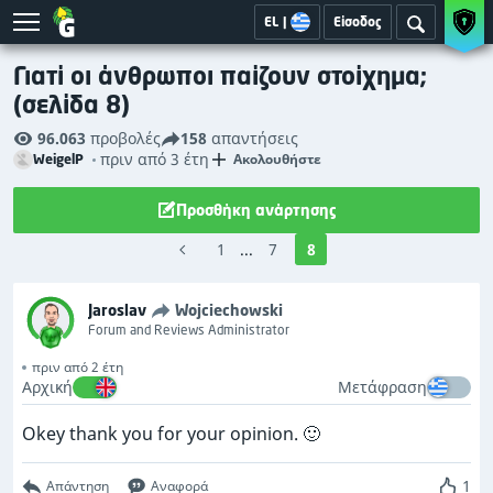
EL
|
Είσοδος
Γιατί οι άνθρωποι παίζουν στοίχημα;
(σελίδα 8)
96.063
προβολές
158
απαντήσεις
πριν από 3 έτη
Ακολουθήστε
WeigelP
Προσθήκη ανάρτησης
1
...
7
8
Jaroslav
Wojciechowski
Forum and Reviews Administrator
πριν από 2 έτη
Αρχική
Μετάφραση
Okey thank you for your opinion. 🙂
1
Απάντηση
Αναφορά