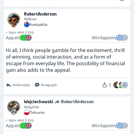
RobertAnderson
Χάλκινο
Αυστραλία
πριν από 2 έτη
Αρχική
Μετάφραση
Hi all, I think people gamble for the excitement, thrill
of winning, social interaction, and as a form of
escape from everyday life. The possibility of financial
gain also adds to the appeal.
3
Απάντηση
Αναφορά
Wojciechowski
RobertAnderson
Ασημένιο
Πολωνία
πριν από 2 έτη
Αρχική
Μετάφραση