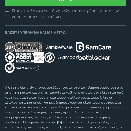
Είμαι τουλάχιστον 18 χρονών και επιτρέπεται από τον
νόμο να παίξω σε καζίνο
ΠΑΊΖΕΤΕ ΥΠΕΎΘΥΝΑ ΚΑΙ ΜΕ ΜΈΤΡΟ.
Η Casino Guru είναι ένας ανεξάρτητος ιστότοπος πληροφοριών σχετικά
με online καζίνο και online παιχνίδια καζίνο, ο οποίος δεν ελέγχεται από
κανέναν διαχειριστή στοιχηματισμού ή άλλον οργανισμό. Όλες οι
αξιολογήσεις και οι οδηγοί μας δημιουργούνται αξιόπιστα, σύμφωνα με
τις καλύτερες γνώσεις και την καλύτερη κρίση των μελών της ομάδας των
ανεξάρτητων ειδικών μας. Ωστόσο, προορίζονται μόνο για
πληροφοριακούς σκοπούς και δεν πρέπει να θεωρούνται νομική
συμβουλή. Θα πρέπει πάντα να βεβαιώνεστε ότι πληροίτε όλες τις
κανονιστικές απαιτήσεις πριν παίξετε σε οποιοδήποτε καζίνο επιλέξετε.