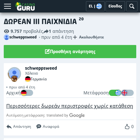
EL
|
Είσοδος
ΔΩΡΕΑΝ ΙΙΙ ΠΑΙΧΝΙΔΙΑ ²⁰
9.757
προβολές
1
απάντηση
πριν από 4 έτη
Ακολουθήστε
schweppsweed
Προσθήκη ανάρτησης
schweppsweed
Χάλκινο
Γερμανία
πριν από 4 έτη
Αρχική
Μετάφραση
Περισσότερες δωρεάν περιστροφές χωρίς κατάθεση
Αυτόματη μετάφραση:
0
Απάντηση
Αναφορά