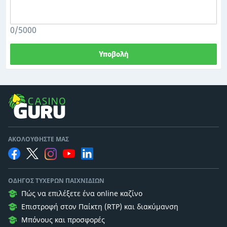
0/5000
Υποβολή
ΑΚΟΛΟΥΘΉΣΤΕ ΜΑΣ
ΟΔΗΓΌΣ ΤΥΧΕΡΏΝ ΠΑΙΧΝΙΔΙΏΝ
Πώς να επιλέξετε ένα online καζίνο
Επιστροφή στον Παίκτη (RTP) και διακύμανση
Μπόνους και προσφορές