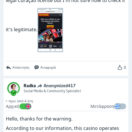
legal Curaçao license but I’m not sure how to check if
it’s legitimate.
0
Απάντηση
Αναφορά
Radka
Anonymized417
Social Media & Community Specialist
πριν από 4 έτη
Αρχική
Μετάφραση
Hello, thanks for the warning.
According to our information, this casino operates