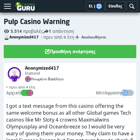
EL
|
Είσοδος
Pulp Casino Warning
5.514
προβολές
1
απάντηση
πριν από 4 έτη
Ακολουθήστε
Anonymized417
Προσθήκη ανάρτησης
Anonymized417
Diamond
Ηνωμένο Βασίλειο
πριν από 4 έτη
Αρχική
Μετάφραση
I got a text message from this casino offering the
same welcome bonus as all other Global games Tech
casinos like Mr Sloty 4 crowns Maximalwins
Olympusplay and Oceanbreeze so I would be very
wary of giving them your money. They claim to have a