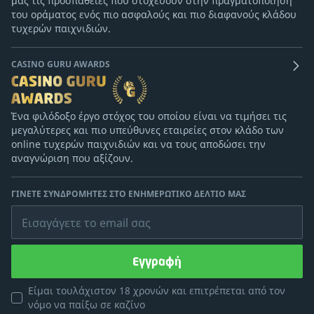
μας τις προσπάθειες που στοχεύουν στην πραγματοποίηση
του οράματος ενός πιο ασφαλούς και πιο διαφανούς κλάδου
τυχερών παιχνιδιών.
CASINO GURU AWARDS
Ένα φιλόδοξο έργο στόχος του οποίου είναι να τιμήσει τις
μεγαλύτερες και πιο υπεύθυνες εταιρείες στον κλάδο των
online τυχερών παιχνιδιών και να τους αποδώσει την
αναγνώριση που αξίζουν.
ΓΊΝΕΤΕ ΣΥΝΔΡΟΜΗΤΈΣ ΣΤΟ ΕΝΗΜΕΡΩΤΙΚΌ ΔΕΛΤΊΟ ΜΑΣ
Εισαγάγετε το email σας
Εγγραφή
Είμαι τουλάχιστον 18 χρονών και επιτρέπεται από τον
νόμο να παίξω σε καζίνο