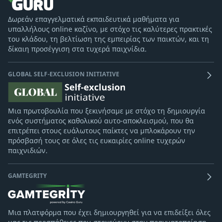
Δωρεάν επαγγελματικά εκπαιδευτικά μαθήματα για
υπαλλήλους online καζίνο, με στόχο τις καλύτερες πρακτικές
του κλάδου, τη βελτίωση της εμπειρίας των παικτών, και τη
δίκαιη προσέγγιση στα τυχερά παιχνίδια.
GLOBAL SELF-EXCLUSION INITIATIVE
Μια πρωτοβουλία που ξεκινήσαμε με στόχο τη δημιουργία
ενός συστήματος καθολικού αυτο-αποκλεισμού, που θα
επιτρέπει στους ευάλωτους παίκτες να μπλοκάρουν την
πρόσβασή τους σε όλες τις ευκαιρίες online τυχερών
παιχνιδιών.
GAMTEGRITY
Μια πλατφόρμα που έχει δημιουργηθεί για να επιδείξει όλες