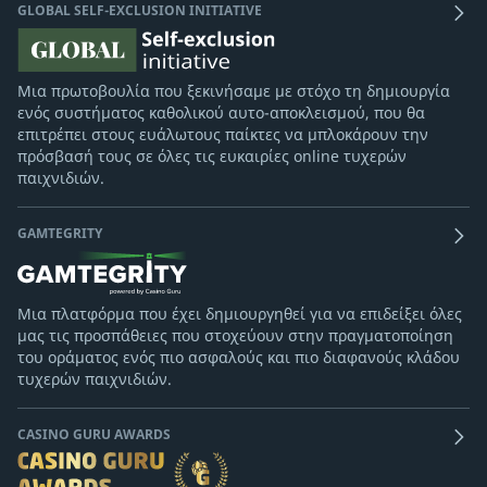
GLOBAL SELF-EXCLUSION INITIATIVE
Μια πρωτοβουλία που ξεκινήσαμε με στόχο τη δημιουργία
ενός συστήματος καθολικού αυτο-αποκλεισμού, που θα
επιτρέπει στους ευάλωτους παίκτες να μπλοκάρουν την
πρόσβασή τους σε όλες τις ευκαιρίες online τυχερών
παιχνιδιών.
GAMTEGRITY
Μια πλατφόρμα που έχει δημιουργηθεί για να επιδείξει όλες
μας τις προσπάθειες που στοχεύουν στην πραγματοποίηση
του οράματος ενός πιο ασφαλούς και πιο διαφανούς κλάδου
τυχερών παιχνιδιών.
CASINO GURU AWARDS