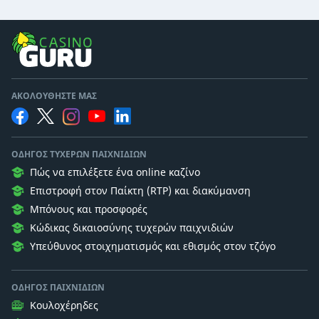
ΑΚΟΛΟΥΘΉΣΤΕ ΜΑΣ
ΟΔΗΓΌΣ ΤΥΧΕΡΏΝ ΠΑΙΧΝΙΔΙΏΝ
Πώς να επιλέξετε ένα online καζίνο
Επιστροφή στον Παίκτη (RTP) και διακύμανση
Μπόνους και προσφορές
Κώδικας δικαιοσύνης τυχερών παιχνιδιών
Υπεύθυνος στοιχηματισμός και εθισμός στον τζόγο
ΟΔΗΓΌΣ ΠΑΙΧΝΙΔΙΏΝ
Κουλοχέρηδες