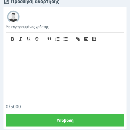
Προσθήκη ανάρτησης
Μη εγγεγραμμένος χρήστης
0/5000
Υποβολή