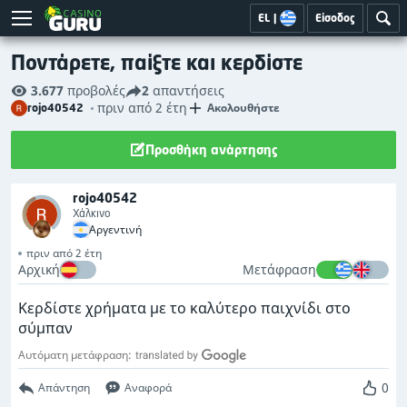
EL
|
Είσοδος
Ποντάρετε, παίξτε και κερδίστε
3.677
προβολές
2
απαντήσεις
πριν από 2 έτη
Ακολουθήστε
rojo40542
Προσθήκη ανάρτησης
rojo40542
Χάλκινο
Αργεντινή
πριν από 2 έτη
Αρχική
Μετάφραση
Κερδίστε χρήματα με το καλύτερο παιχνίδι στο
σύμπαν
Αυτόματη μετάφραση:
0
Απάντηση
Αναφορά