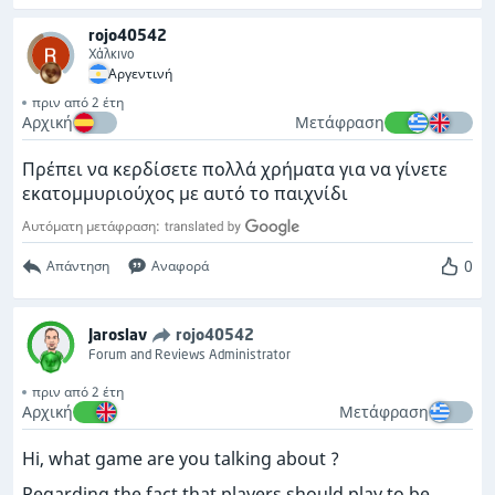
rojo40542
Χάλκινο
Αργεντινή
πριν από 2 έτη
Αρχική
Μετάφραση
Πρέπει να κερδίσετε πολλά χρήματα για να γίνετε
εκατομμυριούχος με αυτό το παιχνίδι
Αυτόματη μετάφραση:
0
Απάντηση
Αναφορά
Jaroslav
rojo40542
Forum and Reviews Administrator
πριν από 2 έτη
Αρχική
Μετάφραση
Hi, what game are you talking about ?
Regarding the fact that players should play to be