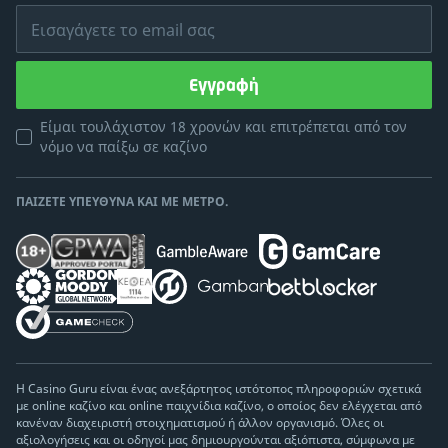
Εισαγάγετε το email σας
Εγγραφή
Είμαι τουλάχιστον 18 χρονών και επιτρέπεται από τον
νόμο να παίξω σε καζίνο
ΠΑΊΖΕΤΕ ΥΠΕΎΘΥΝΑ ΚΑΙ ΜΕ ΜΈΤΡΟ.
Η Casino Guru είναι ένας ανεξάρτητος ιστότοπος πληροφοριών σχετικά
με online καζίνο και online παιχνίδια καζίνο, ο οποίος δεν ελέγχεται από
κανέναν διαχειριστή στοιχηματισμού ή άλλον οργανισμό. Όλες οι
αξιολογήσεις και οι οδηγοί μας δημιουργούνται αξιόπιστα, σύμφωνα με