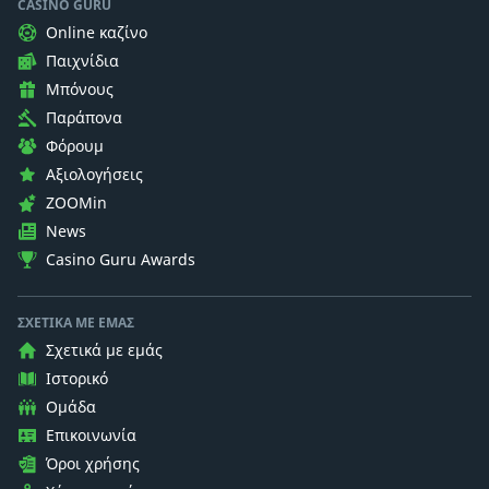
CASINO GURU
Online καζίνο
Παιχνίδια
Μπόνους
Παράπονα
Φόρουμ
Αξιολογήσεις
ZOOMin
News
Casino Guru Awards
ΣΧΕΤΙΚΆ ΜΕ ΕΜΆΣ
Σχετικά με εμάς
Ιστορικό
Ομάδα
Επικοινωνία
Όροι χρήσης