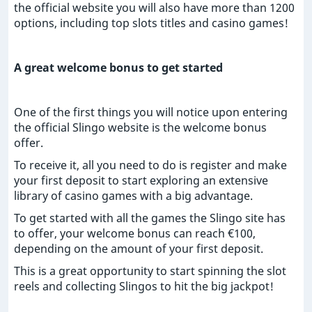
the official website you will also have more than 1200
options, including top slots titles and casino games!
A great welcome bonus to get started
One of the first things you will notice upon entering
the official Slingo website is the welcome bonus
offer.
To receive it, all you need to do is register and make
your first deposit to start exploring an extensive
library of casino games with a big advantage.
To get started with all the games the Slingo site has
to offer, your welcome bonus can reach €100,
depending on the amount of your first deposit.
This is a great opportunity to start spinning the slot
reels and collecting Slingos to hit the big jackpot!