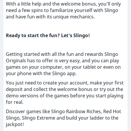
With a little help and the welcome bonus, you'll only
need a few spins to familiarize yourself with Slingo
and have fun with its unique mechanics.
Ready to start the fun? Let's Slingo!
Getting started with all the fun and rewards Slingo
Originals has to offer is very easy, and you can play
games on your computer, on your tablet or even on
your phone with the Slingo app.
You just need to create your account, make your first
deposit and collect the welcome bonus or try out the
demo versions of the games before you start playing
for real.
Discover games like Slingo Rainbow Riches, Red Hot
Slingo, Slingo Extreme and build your ladder to the
jackpot!