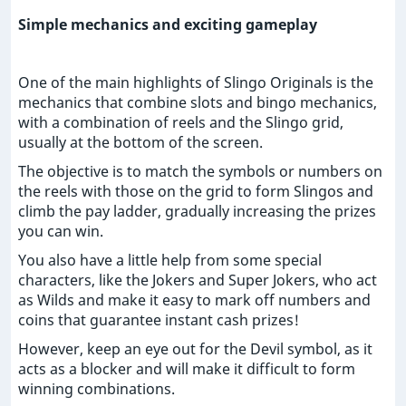
Simple mechanics and exciting gameplay
One of the main highlights of Slingo Originals is the
mechanics that combine slots and bingo mechanics,
with a combination of reels and the Slingo grid,
usually at the bottom of the screen.
The objective is to match the symbols or numbers on
the reels with those on the grid to form Slingos and
climb the pay ladder, gradually increasing the prizes
you can win.
You also have a little help from some special
characters, like the Jokers and Super Jokers, who act
as Wilds and make it easy to mark off numbers and
coins that guarantee instant cash prizes!
However, keep an eye out for the Devil symbol, as it
acts as a blocker and will make it difficult to form
winning combinations.