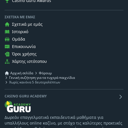
Casino Guru Awards
ΣΧΕΤΙΚΆ ΜΕ ΕΜΆΣ
Σχετικά με εμάς
Ιστορικό
Ομάδα
Επικοινωνία
Όροι χρήσης
Χάρτης ιστότοπου
Αρχική σελίδα
Φόρουμ
Γενική συζήτηση για τα τυχερά παιχνίδια
Χωρίς κανόνα 5 δευτερολέπτων
CASINO GURU ACADEMY
Δωρεάν επαγγελματικά εκπαιδευτικά μαθήματα για
υπαλλήλους online καζίνο, με στόχο τις καλύτερες πρακτικές