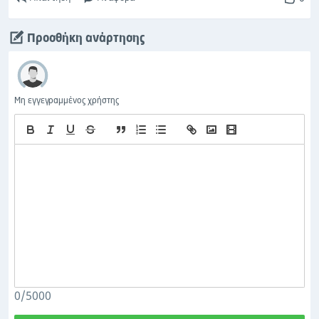
Προσθήκη ανάρτησης
Μη εγγεγραμμένος χρήστης
0/5000