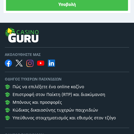
Υποβολή
ΑΚΟΛΟΥΘΉΣΤΕ ΜΑΣ
ΟΔΗΓΌΣ ΤΥΧΕΡΏΝ ΠΑΙΧΝΙΔΙΏΝ
Πώς να επιλέξετε ένα online καζίνο
Επιστροφή στον Παίκτη (RTP) και διακύμανση
Μπόνους και προσφορές
Κώδικας δικαιοσύνης τυχερών παιχνιδιών
Υπεύθυνος στοιχηματισμός και εθισμός στον τζόγο