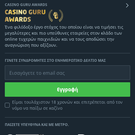
CASINO GURU AWARDS
Ένα φιλόδοξο έργο στόχος του οποίου είναι να τιμήσει τις
μεγαλύτερες και πιο υπεύθυνες εταιρείες στον κλάδο των
online τυχερών παιχνιδιών και να τους αποδώσει την
αναγνώριση που αξίζουν.
ΓΊΝΕΤΕ ΣΥΝΔΡΟΜΗΤΈΣ ΣΤΟ ΕΝΗΜΕΡΩΤΙΚΌ ΔΕΛΤΊΟ ΜΑΣ
Εισαγάγετε το email σας
Εγγραφή
Είμαι τουλάχιστον 18 χρονών και επιτρέπεται από τον
νόμο να παίξω σε καζίνο
ΠΑΊΖΕΤΕ ΥΠΕΎΘΥΝΑ ΚΑΙ ΜΕ ΜΈΤΡΟ.