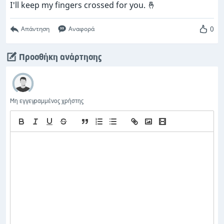
I'll keep my fingers crossed for you. 🤞
0
Απάντηση
Αναφορά
Προσθήκη ανάρτησης
Μη εγγεγραμμένος χρήστης