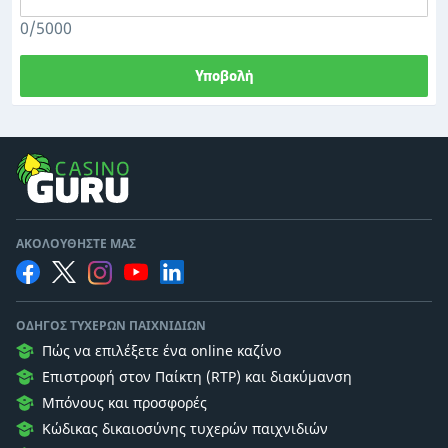
0/5000
Υποβολή
ΑΚΟΛΟΥΘΉΣΤΕ ΜΑΣ
ΟΔΗΓΌΣ ΤΥΧΕΡΏΝ ΠΑΙΧΝΙΔΙΏΝ
Πώς να επιλέξετε ένα online καζίνο
Επιστροφή στον Παίκτη (RTP) και διακύμανση
Μπόνους και προσφορές
Κώδικας δικαιοσύνης τυχερών παιχνιδιών