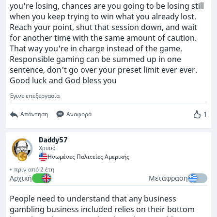
you're losing, chances are you going to be losing still
when you keep trying to win what you already lost.
Reach your point, shut that session down, and wait
for another time with the same amount of caution.
That way you're in charge instead of the game.
Responsible gaming can be summed up in one
sentence, don't go over your preset limit ever ever.
Good luck and God bless you
Έγινε επεξεργασία
1
Απάντηση
Αναφορά
Daddy57
Χρυσό
Ηνωμένες Πολιτείες Αμερικής
πριν από 2 έτη
Αρχική
Μετάφραση
People need to understand that any business
gambling business included relies on their bottom