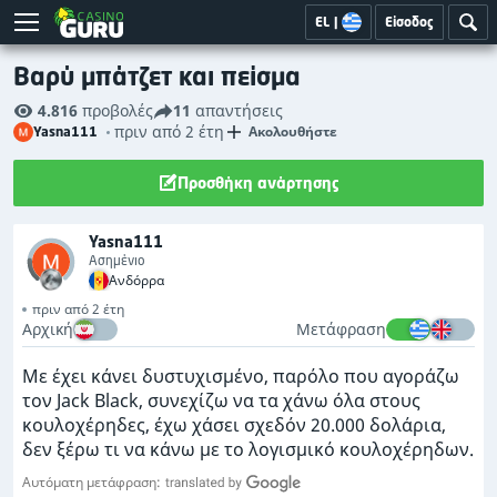
EL
|
Είσοδος
Βαρύ μπάτζετ και πείσμα
4.816
προβολές
11
απαντήσεις
πριν από 2 έτη
Ακολουθήστε
Yasna111
Προσθήκη ανάρτησης
Yasna111
Ασημένιο
Ανδόρρα
πριν από 2 έτη
Αρχική
Μετάφραση
Με έχει κάνει δυστυχισμένο, παρόλο που αγοράζω
τον Jack Black, συνεχίζω να τα χάνω όλα στους
κουλοχέρηδες, έχω χάσει σχεδόν 20.000 δολάρια,
δεν ξέρω τι να κάνω με το λογισμικό κουλοχέρηδων.
Αυτόματη μετάφραση: