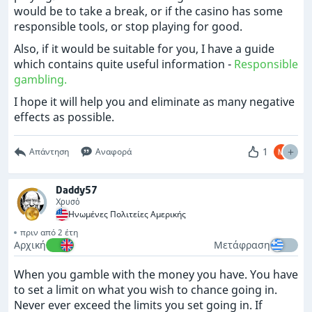
would be to take a break, or if the casino has some
responsible tools, or stop playing for good.
Also, if it would be suitable for you, I have a guide
which contains quite useful information -
Responsible
gambling.
I hope it will help you and eliminate as many negative
effects as possible.
1
Απάντηση
Αναφορά
Daddy57
Χρυσό
Ηνωμένες Πολιτείες Αμερικής
πριν από 2 έτη
Αρχική
Μετάφραση
When you gamble with the money you have. You have
to set a limit on what you wish to chance going in.
Never ever exceed the limits you set going in. If