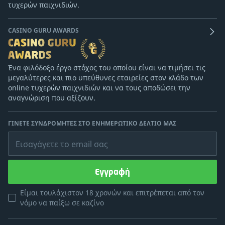
τυχερών παιχνιδιών.
CASINO GURU AWARDS
Ένα φιλόδοξο έργο στόχος του οποίου είναι να τιμήσει τις
μεγαλύτερες και πιο υπεύθυνες εταιρείες στον κλάδο των
online τυχερών παιχνιδιών και να τους αποδώσει την
αναγνώριση που αξίζουν.
ΓΊΝΕΤΕ ΣΥΝΔΡΟΜΗΤΈΣ ΣΤΟ ΕΝΗΜΕΡΩΤΙΚΌ ΔΕΛΤΊΟ ΜΑΣ
Εισαγάγετε το email σας
Εγγραφή
Είμαι τουλάχιστον 18 χρονών και επιτρέπεται από τον
νόμο να παίξω σε καζίνο