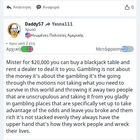
0
Απάντηση
Αναφορά
Daddy57
Yasna111
Χρυσό
Ηνωμένες Πολιτείες Αμερικής
πριν από 2 έτη
Αρχική
Μετάφραση
Mister for $20,000 you can buy a blackjack table and
rent a dealer to deal it to you. Gambling is not about
the money it's about the gambling it's the going
through the motions not taking what you need to
survive in this world and throwing it away two people
that are unscrupulous and taking it from you gladly
in gambling places that are specifically set up to take
advantage of the odds and leave you broke and them
rich it's not stacked evenly they always have the
upper hand that's how they work people and wreck
their lives.