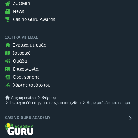
ZOOMin
News
Casino Guru Awards
ΣΧΕΤΙΚΆ ΜΕ ΕΜΆΣ
Σχετικά με εμάς
Ιστορικό
Ομάδα
Επικοινωνία
Όροι χρήσης
Χάρτης ιστότοπου
Αρχική σελίδα
Φόρουμ
Γενική συζήτηση για τα τυχερά παιχνίδια
Βαρύ μπάτζετ και πείσμα
CASINO GURU ACADEMY