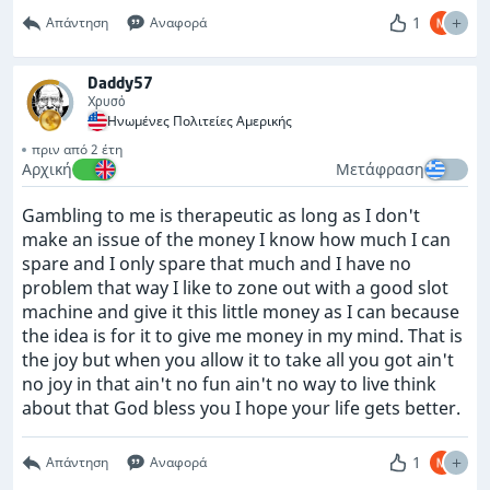
1
Απάντηση
Αναφορά
Daddy57
Χρυσό
Ηνωμένες Πολιτείες Αμερικής
πριν από 2 έτη
Αρχική
Μετάφραση
Gambling to me is therapeutic as long as I don't
make an issue of the money I know how much I can
spare and I only spare that much and I have no
problem that way I like to zone out with a good slot
machine and give it this little money as I can because
the idea is for it to give me money in my mind. That is
the joy but when you allow it to take all you got ain't
no joy in that ain't no fun ain't no way to live think
about that God bless you I hope your life gets better.
1
Απάντηση
Αναφορά