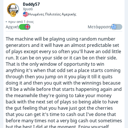
Daddy57
Χρυσό
Ηνωμένες Πολιτείες Αμερικής
πριν από 1 έτος
Αρχική
Μετάφραση
The machine will be playing using random number
generators and it will have an almost predictable set
of plays except every so often you'll have an odd little
run. It can be on your side or it can be on their side.
That is the only window of opportunity to win
anything it's when that odd set a place starts coming
through then you jump on it you play it till it quits
doing it and then you quit with the winnings because
it'll be a while before that starts happening again and
the meanwhile they're going to take your money
back with the next set of plays so being able to have
the gut feeling that you have just got the cherries
that you can get it's time to cash out I've done that
before many times not a very big cash out sometimes
but the best I did at the moment. Enjoy yourself