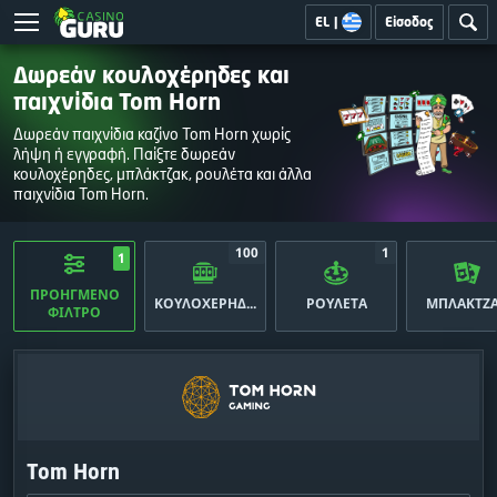
EL
|
Είσοδος
Δωρεάν κουλοχέρηδες και
παιχνίδια Tom Horn
Δωρεάν παιχνίδια καζίνο Tom Horn χωρίς
λήψη ή εγγραφή. Παίξτε δωρεάν
κουλοχέρηδες, μπλάκτζακ, ρουλέτα και άλλα
παιχνίδια Tom Horn.
100
1
1
ΠΡΟΗΓΜΈΝΟ
ΚΟΥΛΟΧΈΡΗΔΕΣ
ΡΟΥΛΈΤΑ
ΜΠΛΆΚΤΖ
ΦΊΛΤΡΟ
Tom Horn