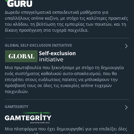
Δωρεάν επαγγελματικά εκπαιδευτικά μαθήματα για
υπαλλήλους online καζίνο, με στόχο τις καλύτερες πρακτικές
του κλάδου, τη βελτίωση της εμπειρίας των παικτών, και τη
δίκαιη προσέγγιση στα τυχερά παιχνίδια.
GLOBAL SELF-EXCLUSION INITIATIVE
Μια πρωτοβουλία που ξεκινήσαμε με στόχο τη δημιουργία
ενός συστήματος καθολικού αυτο-αποκλεισμού, που θα
επιτρέπει στους ευάλωτους παίκτες να μπλοκάρουν την
πρόσβασή τους σε όλες τις ευκαιρίες online τυχερών
παιχνιδιών.
GAMTEGRITY
Μια πλατφόρμα που έχει δημιουργηθεί για να επιδείξει όλες