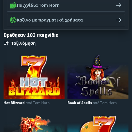
Παιχνίδια Tom Horn
Καζίνο με πραγματικά χρήματα
Βρέθηκαν 103 παιχνίδια
Ταξινόμηση
Hot Blizzard
από Tom Horn
Book of Spells
από Tom Horn