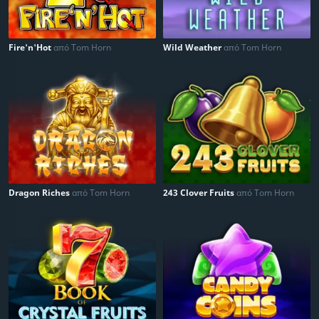
Fire'n'Hot
από Tom Horn
Wild Weather
από Tom Horn
Dragon Riches
από Tom Horn
243 Clover Fruits
από Tom Horn