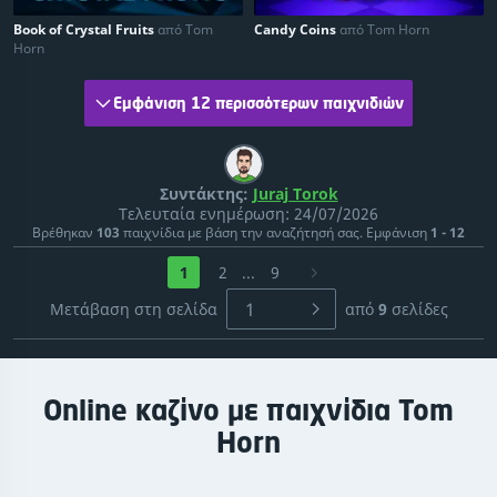
Book of Crystal Fruits
από Tom
Candy Coins
από Tom Horn
Horn
Εμφάνιση 12 περισσότερων παιχνιδιών
Συντάκτης:
Juraj Torok
Τελευταία ενημέρωση:
24/07/2026
Βρέθηκαν
103
παιχνίδια με βάση την αναζήτησή σας.
Εμφάνιση
1 - 12
1
2
...
9
Μετάβαση στη σελίδα
από
9
σελίδες
Online καζίνο με παιχνίδια Tom
Horn