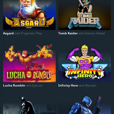
Asgard
από Pragmatic Play
Tomb Raider
από Games Global
Lucha Rumble
από Eyecon
Infinity Hero
από Wazdan