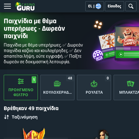
EL
|
Είσοδος
Παιχνίδια με θέμα
υπερήρωες - Δωρεάν
παιχνίδι
Παιχνίδια με θέμα υπερήρωες. ✅ Δωρεάν
παιχνίδια καζίνο και κουλοχέρηδες. ✅ Δεν
απαιτείται λήψη, ούτε εγγραφή. ✅ Παίξτε
δωρεάν σε δοκιμαστική λειτουργία.
48
0
1
ΠΡΟΗΓΜΈΝΟ
ΚΟΥΛΟΧΈΡΗΔΕΣ
ΡΟΥΛΈΤΑ
ΜΠΛΆΚΤΖ
ΦΊΛΤΡΟ
Βρέθηκαν 49 παιχνίδια
Ταξινόμηση