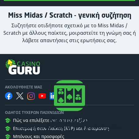
Miss Midas / Scratch - γενική συζήτηση
Συζητήστε οτιδήποτε σχετικό με το Miss Midas /
Scratch με άλλους παίκτες, μοιραστείτε τη γνώμη σας ή
λάβετε απαντήσεις στις ερωτήσεις σας.
ΑΚΟΛΟΥΘΉΣΤΕ ΜΑΣ
ΟΔΗΓΌΣ ΤΥΧΕΡΏΝ ΠΑΙΧΝΙΔΙΏΝ
Casino Guru
Πώς να επιλέξετε ένα online καζίνο
Θέλουμε να κατανοείτε τα τυχερά παιχνίδια.
Επιστροφή στον Παίκτη (RTP) και διακύμανση
Μπόνους και προσφορές