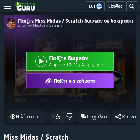
EL
|
Είσοδος
Παίξτε Miss Midas / Scratch δωρεάν σε δοκιμαστική
από την Nextgen Gaming
Παίξτε δωρεάν
Δωρεάν 100% / Χωρίς όρια
Παίξτε για χρήματα
Η λίστα μου
2
1 σχόλιο
Κοινοπ
Miss Midas / Scratch