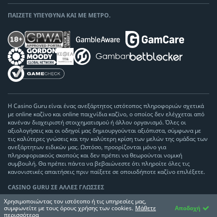
ΠΑΊΖΕΤΕ ΥΠΕΎΘΥΝΑ ΚΑΙ ΜΕ ΜΈΤΡΟ.
Η Casino Guru είναι ένας ανεξάρτητος ιστότοπος πληροφοριών σχετικά
με online καζίνο και online παιχνίδια καζίνο, ο οποίος δεν ελέγχεται από
κανέναν διαχειριστή στοιχηματισμού ή άλλον οργανισμό. Όλες οι
αξιολογήσεις και οι οδηγοί μας δημιουργούνται αξιόπιστα, σύμφωνα με
τις καλύτερες γνώσεις και την καλύτερη κρίση των μελών της ομάδας των
ανεξάρτητων ειδικών μας. Ωστόσο, προορίζονται μόνο για
πληροφοριακούς σκοπούς και δεν πρέπει να θεωρούνται νομική
συμβουλή. Θα πρέπει πάντα να βεβαιώνεστε ότι πληροίτε όλες τις
κανονιστικές απαιτήσεις πριν παίξετε σε οποιοδήποτε καζίνο επιλέξετε.
CASINO GURU ΣΕ ΆΛΛΕΣ ΓΛΏΣΣΕΣ
Χρησιμοποιώντας τον ιστότοπο ή τις υπηρεσίες μας,
Επιλέξτε γλώσσα
συμφωνείτε με τους όρους χρήσης των cookies.
Μάθετε
Αποδοχή
περισσότερα