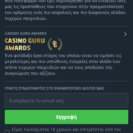
Μια πλατφόρμα που έχει δημιουργηθεί για να επιδείξει όλες
μας τις προσπάθειες που στοχεύουν στην πραγματοποίηση
του οράματος ενός πιο ασφαλούς και πιο διαφανούς κλάδου
τυχερών παιχνιδιών.
CASINO GURU AWARDS
Ένα φιλόδοξο έργο στόχος του οποίου είναι να τιμήσει τις
μεγαλύτερες και πιο υπεύθυνες εταιρείες στον κλάδο των
online τυχερών παιχνιδιών και να τους αποδώσει την
αναγνώριση που αξίζουν.
ΓΊΝΕΤΕ ΣΥΝΔΡΟΜΗΤΈΣ ΣΤΟ ΕΝΗΜΕΡΩΤΙΚΌ ΔΕΛΤΊΟ ΜΑΣ
Εισαγάγετε το email σας
Εγγραφή
Είμαι τουλάχιστον 18 χρονών και επιτρέπεται από τον