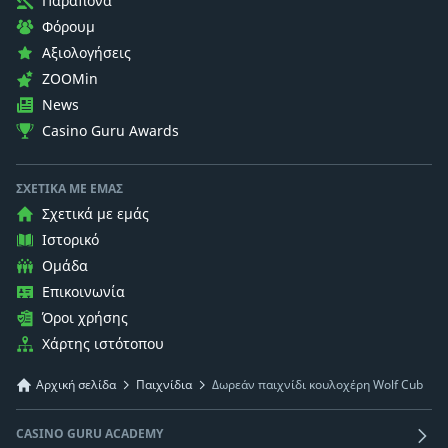
Παράπονα
Φόρουμ
Αξιολογήσεις
ZOOMin
News
Casino Guru Awards
ΣΧΕΤΙΚΆ ΜΕ ΕΜΆΣ
Σχετικά με εμάς
Ιστορικό
Ομάδα
Επικοινωνία
Όροι χρήσης
Χάρτης ιστότοπου
Αρχική σελίδα
Παιχνίδια
Δωρεάν παιχνίδι κουλοχέρη Wolf Cub
CASINO GURU ACADEMY