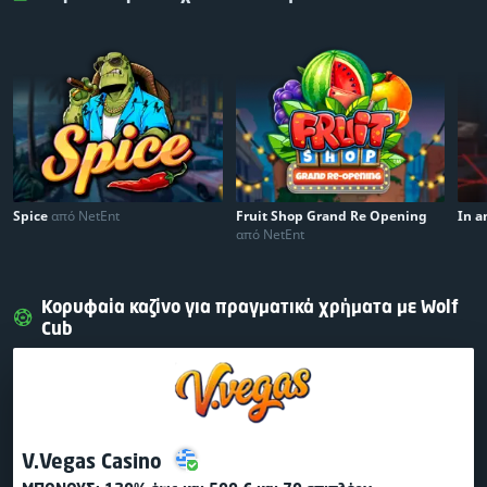
Spice
από NetEnt
Fruit Shop Grand Re Opening
In 
από NetEnt
Κορυφαία καζίνο για πραγματικά χρήματα με Wolf
Cub
V.Vegas Casino