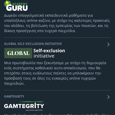
Δωρεάν επαγγελματικά εκπαιδευτικά μαθήματα για
υπαλλήλους online καζίνο, με στόχο τις καλύτερες πρακτικές
του κλάδου, τη βελτίωση της εμπειρίας των παικτών, και τη
δίκαιη προσέγγιση στα τυχερά παιχνίδια.
GLOBAL SELF-EXCLUSION INITIATIVE
Μια πρωτοβουλία που ξεκινήσαμε με στόχο τη δημιουργία
ενός συστήματος καθολικού αυτο-αποκλεισμού, που θα
επιτρέπει στους ευάλωτους παίκτες να μπλοκάρουν την
πρόσβασή τους σε όλες τις ευκαιρίες online τυχερών
παιχνιδιών.
GAMTEGRITY