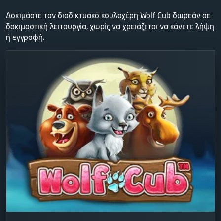
Δοκιμάστε τον διαδικτυακό κουλοχέρη Wolf Cub δωρεάν σε
δοκιμαστική λειτουργία, χωρίς να χρειάζεται να κάνετε λήψη
ή εγγραφή.