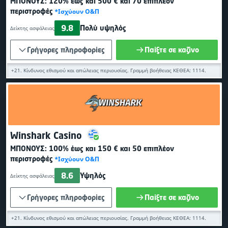
ΜΠΌΝΟΥΣ:
120% έως και 500 €
και 70 επιπλέον
περιστροφές
*Ισχύουν Ο&Π
9.8
Πολύ υψηλός
Δείκτης ασφάλειας
Γρήγορες πληροφορίες
Παίξτε σε καζίνο
+21. Κίνδυνος εθισμού και απώλειας περιουσίας. Γραμμή βοήθειας ΚΕΘΕΑ: 1114.
Winshark Casino
ΜΠΌΝΟΥΣ:
100% έως και 150 €
και 50 επιπλέον
περιστροφές
*Ισχύουν Ο&Π
8.6
Υψηλός
Δείκτης ασφάλειας
Γρήγορες πληροφορίες
Παίξτε σε καζίνο
+21. Κίνδυνος εθισμού και απώλειας περιουσίας. Γραμμή βοήθειας ΚΕΘΕΑ: 1114.