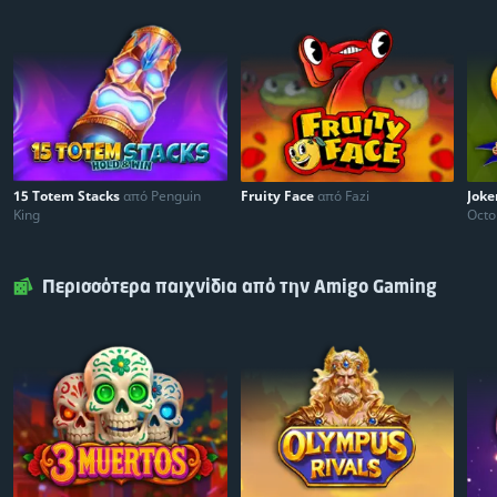
25 $
15 Totem Stacks
από Penguin
Fruity Face
από Fazi
Joke
King
Octo
Περισσότερα παιχνίδια από την Amigo Gaming