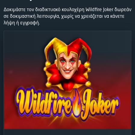
Δοκιμάστε τον διαδικτυακό κουλοχέρη Wildfire Joker δωρεάν
σε δοκιμαστική λειτουργία, χωρίς να χρειάζεται να κάνετε
λήψη ή εγγραφή.