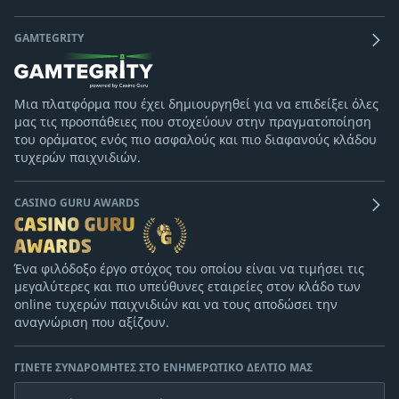
GAMTEGRITY
Μια πλατφόρμα που έχει δημιουργηθεί για να επιδείξει όλες
μας τις προσπάθειες που στοχεύουν στην πραγματοποίηση
του οράματος ενός πιο ασφαλούς και πιο διαφανούς κλάδου
τυχερών παιχνιδιών.
CASINO GURU AWARDS
Ένα φιλόδοξο έργο στόχος του οποίου είναι να τιμήσει τις
μεγαλύτερες και πιο υπεύθυνες εταιρείες στον κλάδο των
online τυχερών παιχνιδιών και να τους αποδώσει την
αναγνώριση που αξίζουν.
ΓΊΝΕΤΕ ΣΥΝΔΡΟΜΗΤΈΣ ΣΤΟ ΕΝΗΜΕΡΩΤΙΚΌ ΔΕΛΤΊΟ ΜΑΣ