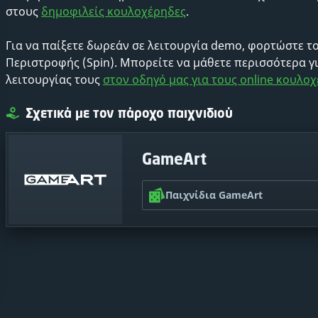
στους
δημοφιλείς κουλοχέρηδες
.
Για να παίξετε δωρεάν σε λειτουργία demo, φορτώστε το
Περιστροφής (Spin). Μπορείτε να μάθετε περισσότερα γ
λειτουργίας τους
στον οδηγό μας για τους online κουλο
Σχετικά με τον πάροχο παιχνιδιού
GameArt
Παιχνίδια GameArt