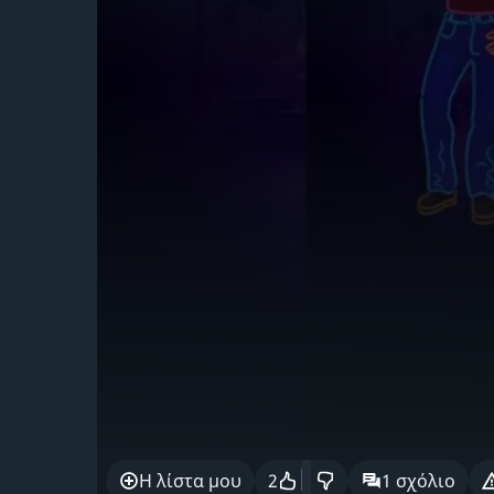
Η λίστα μου
2
1 σχόλιο