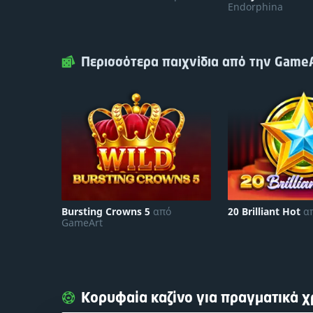
Endorphina
Περισσότερα παιχνίδια από την Game
Bursting Crowns 5
από
20 Brilliant Hot
α
GameArt
Κορυφαία καζίνο για πραγματικά 