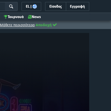
EL
|
Είσοδος
Εγγραφή
Τουρνουά
News
Μάθετε περισσότερα
Αποδοχή