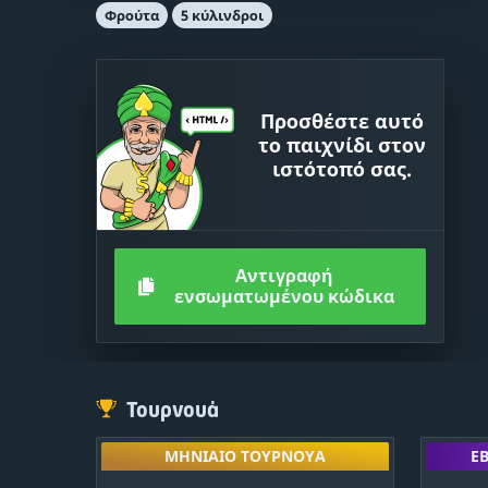
Φρούτα
5 κύλινδροι
Προσθέστε αυτό
το παιχνίδι στον
ιστότοπό σας.
Αντιγραφή
ενσωματωμένου κώδικα
Τουρνουά
ΜΗΝΙΑΊΟ ΤΟΥΡΝΟΥΆ
Ε
ΜΗΝΙΑΊΟ ΤΟΥΡΝΟΥΆ
Ε
ΟΜΆΔΑ ΒΡΑΒΕΊΩΝ