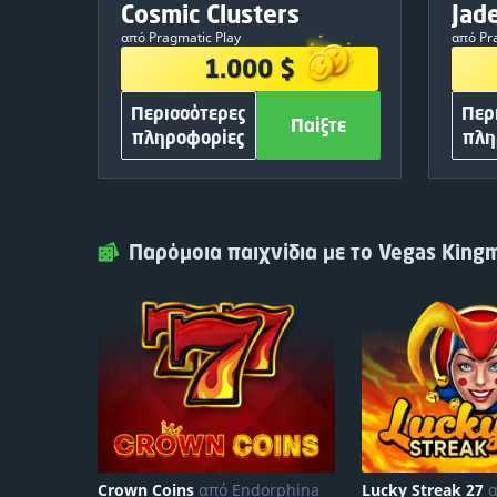
Cosmic Clusters
Jad
24
:
03
:
59
03
1.000 $
από Pragmatic Play
από Pr
1.000 $
380 $
1
50 $
250 $
2
30 $
Περισσότερες
Περ
Παίξτε
120 $
3
20 $
πληροφορίες
πλη
75 $
4
ΆΛΛΕΣ ΠΛΗΡΟΦΟΡΊΕΣ
50 $
5
750
Συνολικές δωρεάν
250
Παίξτε
Κλείσιμο
25 $
6
περιστροφές:
25 $
7
Pragmatic
Πάροχος
Pr
Παρόμοια παιχνίδια με το Vegas King
Play
παιχνιδιών:
25 $
8
ΔΩΡΕΑΝ
Είσοδος:
ΔΩΡ
25 $
9
25 $
10
Crown Coins
από Endorphina
Lucky Streak 27