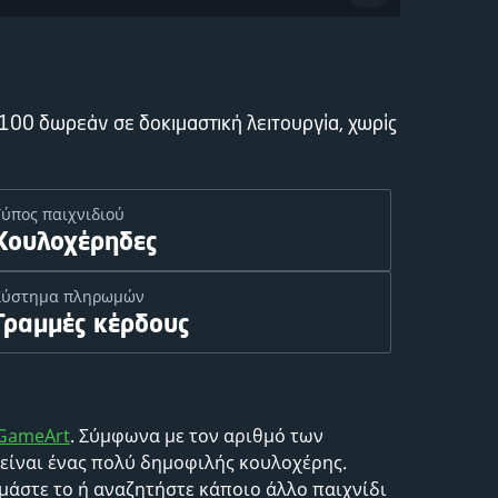
100 δωρεάν σε δοκιμαστική λειτουργία, χωρίς
Τύπος παιχνιδιού
Κουλοχέρηδες
Σύστημα πληρωμών
Γραμμές κέρδους
GameArt
. Σύμφωνα με τον αριθμό των
 είναι ένας πολύ δημοφιλής κουλοχέρης.
κιμάστε το ή αναζητήστε κάποιο άλλο παιχνίδι