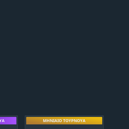
ΥΆ
Ξεκλειδώστε παίζοντας σε
ΜΗΝΙΑΊΟ ΤΟΥΡΝΟΥΆ
ΥΆ
ΜΗΝΙΑΊΟ ΤΟΥΡΝΟΥΆ
άλλα τουρνουά και
ΟΜΆΔΑ ΒΡΑΒΕΊΩΝ