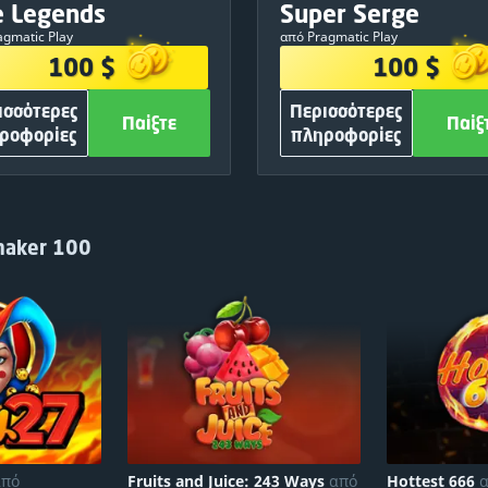
e Legends
Super Serge
:
03
:
59
06
:
03
:
59
100 $
100 $
agmatic Play
από Pragmatic Play
100 $
100 $
1
50 $
2
30 $
ισσότερες
Περισσότερες
Παίξτε
Παίξ
3
20 $
ροφορίες
πληροφορίες
ΆΛΛΕΣ ΠΛΗΡΟΦΟΡΊΕΣ
ΆΛΛΕΣ ΠΛΗΡΟΦΟΡΊΕΣ
Συνολικές δωρεάν
250
Συνολικές δωρεάν
Παίξτε
Κλείσιμο
Παίξτε
Κλείσ
περιστροφές:
περιστροφές:
agmatic
Πάροχος
Pragmatic
Πάροχος
maker 100
Play
παιχνιδιών:
Play
παιχνιδιώ
ΕΑΝ
Είσοδος:
ΔΩΡΕΑΝ
Εί
από
Fruits and Juice: 243 Ways
από
Hottest 666