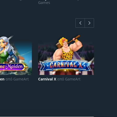
Games
den
από GameArt
Carnival X
από GameArt
Slasher 