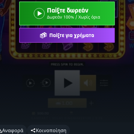
Παίξτε δωρεάν
Δωρεάν 100% / Χωρίς όρια
Παίξτε για χρήματα
Αναφορά
Κοινοποίηση