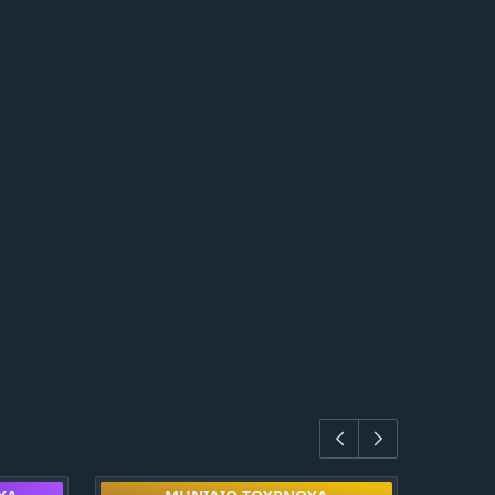
ΥΆ
Ξεκλειδώστε παίζοντας σε
ΜΗΝΙΑΊΟ ΤΟΥΡΝΟΥΆ
Ε