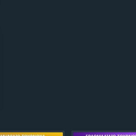
ΜΗΝΙΑΊΟ ΤΟΥΡΝΟΥΆ
ΕΒΔΟΜΑΔΙΑΊΟ ΤΟΥΡΝΟ