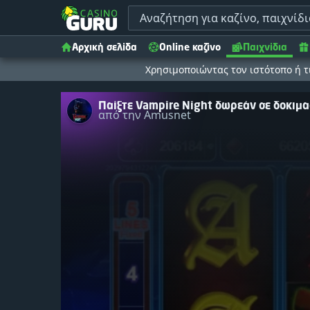
Αρχική σελίδα
Online καζίνο
Παιχνίδια
Χρησιμοποιώντας τον ιστότοπο ή τ
Παίξτε Vampire Night δωρεάν σε δοκιμα
από την Amusnet