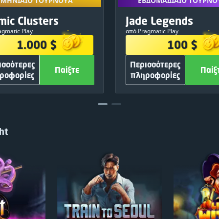
ΜΗΝΙΑΊΟ ΤΟΥΡΝΟΥΆ
ΕΒΔΟΜΑΔΙΑΊΟ ΤΟΥΡΝΟ
ΟΜΆΔΑ ΒΡΑΒΕΊΩΝ
ΟΜΆΔΑ ΒΡΑΒΕΊΩΝ
mic Clusters
Jade Legends
:
14
:
13
04
:
14
:
13
1.000 $
100 $
agmatic Play
από Pragmatic Play
1.000 $
100 $
1
50 $
2
30 $
ισσότερες
Περισσότερες
Παίξτε
Παίξ
3
20 $
ροφορίες
πληροφορίες
4
ΆΛΛΕΣ ΠΛΗΡΟΦΟΡΊΕΣ
ΆΛΛΕΣ ΠΛΗΡΟΦΟΡΊΕΣ
5
Συνολικές δωρεάν
250
Συνολικές δωρεάν
Παίξτε
Κλείσιμο
Παίξτε
Κλείσ
6
περιστροφές:
περιστροφές:
7
agmatic
Πάροχος
Pragmatic
Πάροχος
Play
παιχνιδιών:
Play
παιχνιδιώ
ht
8
ΕΑΝ
Είσοδος:
ΔΩΡΕΑΝ
Εί
9
10