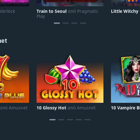
derkick
Train to Seoul
από Pragmatic
Little Witchy
Play
net
από Amusnet
10 Glossy Hot
από Amusnet
10 Vampire B