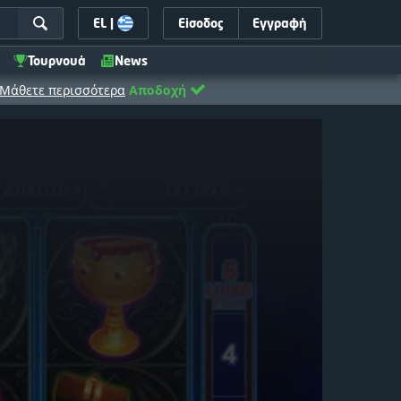
EL
|
Είσοδος
Εγγραφή
Τουρνουά
News
Μάθετε περισσότερα
Αποδοχή