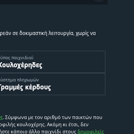
εάν σε δοκιμαστική λειτουργία, χωρίς να
Τύπος παιχνιδιού
Κουλοχέρηδες
Σύστημα πληρωμών
Γραμμές κέρδους
t
. Σύμφωνα με τον αριθμό των παικτών που
οφιλής κουλοχέρης. Ακόμη κι έτσι, δεν
τήστε κάποιο άλλο παιχνίδι στους
δημοφιλείς