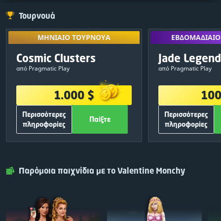
Τουρνουά
ΜΗΝΙΑΊΟ ΤΟΥΡΝΟΥΆ
ΕΒΔΟΜΑΔΙΑΊΟ
ΜΗΝΙΑΊΟ ΤΟΥΡΝΟΥΆ
ΕΒΔΟΜΑΔΙΑΊΟ
ΟΜΆΔΑ ΒΡΑΒΕΊΩΝ
ΟΜΆΔΑ ΒΡ
Cosmic Clusters
Jade Legend
21
:
10
:
16
00
:
10
:
16
1.000 $
100
από Pragmatic Play
από Pragmatic Play
380 $
1
50 $
250 $
2
30 $
1.000 $
100
120 $
3
20 $
Περισσότερες
Περισσότερες
75 $
4
ΆΛΛΕΣ ΠΛΗΡΟΦΟΡΊΕΣ
Παίξτε
ΆΛΛΕΣ ΠΛΗ
πληροφορίες
πληροφορίες
50 $
5
750
Συνολικές δωρεάν περιστροφές:
250
Συνολικές δωρε
Παίξτε
Κλείσιμο
Παίξτε
25 $
6
Pragmatic
Πάροχος
Pragmatic
25 $
7
Play
παιχνιδιών:
Play
25 $
8
ΔΩΡΕΑΝ
Είσοδος:
ΔΩΡΕΑΝ
Παρόμοια παιχνίδια με το Valentine Monchy
25 $
9
25 $
10