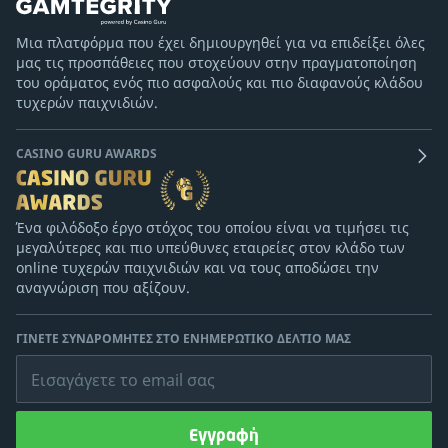
Μια πλατφόρμα που έχει δημιουργηθεί για να επιδείξει όλες
μας τις προσπάθειες που στοχεύουν στην πραγματοποίηση
του οράματος ενός πιο ασφαλούς και πιο διαφανούς κλάδου
τυχερών παιχνιδιών.
CASINO GURU AWARDS
Ένα φιλόδοξο έργο στόχος του οποίου είναι να τιμήσει τις
μεγαλύτερες και πιο υπεύθυνες εταιρείες στον κλάδο των
online τυχερών παιχνιδιών και να τους αποδώσει την
αναγνώριση που αξίζουν.
ΓΊΝΕΤΕ ΣΥΝΔΡΟΜΗΤΈΣ ΣΤΟ ΕΝΗΜΕΡΩΤΙΚΌ ΔΕΛΤΊΟ ΜΑΣ
Εισαγάγετε το email σας
Εγγραφή