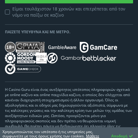
Είμαι τουλάχιστον 18 χρονών και επιτρέπεται από τον
νόμο να παίξω σε καζίνο
ΠΑΊΖΕΤΕ ΥΠΕΎΘΥΝΑ ΚΑΙ ΜΕ ΜΈΤΡΟ.
Η Casino Guru είναι ένας ανεξάρτητος ιστότοπος πληροφοριών σχετικά
με online καζίνο και online παιχνίδια καζίνο, ο οποίος δεν ελέγχεται από
κανέναν διαχειριστή στοιχηματισμού ή άλλον οργανισμό. Όλες οι
αξιολογήσεις και οι οδηγοί μας δημιουργούνται αξιόπιστα, σύμφωνα με
τις καλύτερες γνώσεις και την καλύτερη κρίση των μελών της ομάδας των
ανεξάρτητων ειδικών μας. Ωστόσο, προορίζονται μόνο για
πληροφοριακούς σκοπούς και δεν πρέπει να θεωρούνται νομική
συμβουλή. Θα πρέπει πάντα να βεβαιώνεστε ότι πληροίτε όλες τις
κανονιστικές απαιτήσεις πριν παίξετε σε οποιοδήποτε καζίνο επιλέξετε.
Χρησιμοποιώντας τον ιστότοπο ή τις υπηρεσίες μας,
συμφωνείτε με τους όρους χρήσης των cookies.
Μάθετε
Αποδοχή