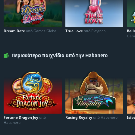
Dream Date
από Games Global
True Love
από Playtech
Bal
Gam
Περισσότερα παιχνίδια από την Habanero
Fortune Dragon Joy
από
Racing Royalty
από Habanero
Isi
Habanero