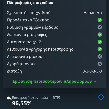
Πληροφορίες παιχνιδιού
Σχεδιαστής παιχνιδιού
Habanero
Προοδευτικό Τζακπότ
Ρύθμιση γραμμών κέρδους
Δωρεάν περιστροφές
Αυτόματο παιχνίδι
Λειτουργία γρήγορης περιστροφής
Λειτουργία ρίσκου
Αγορά μπόνους
Διάταξη
3-3-3-3-3-3
Εμφάνιση περισσότερων πληροφοριών
Επιστροφή στον παίκτη (RTP)
96,55%