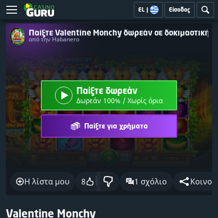
EL
|
Είσοδος
Παίξτε Valentine Monchy δωρεάν σε δοκιμαστική λ
από την Habanero
Παίξτε δωρεάν
Δωρεάν 100% / Χωρίς όρια
Παίξτε για χρήματα
Η λίστα μου
8
1 σχόλιο
Κοινοπ
Valentine Monchy