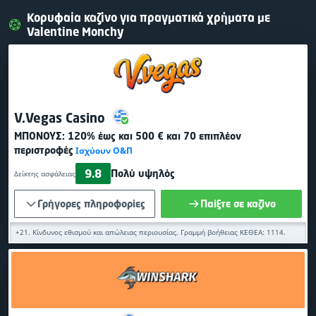
Κορυφαία καζίνο για πραγματικά χρήματα με
Valentine Monchy
V.Vegas Casino
ΜΠΌΝΟΥΣ:
120% έως και 500 €
και 70 επιπλέον
περιστροφές
Ισχύουν Ο&Π
9.8
Πολύ υψηλός
Δείκτης ασφάλειας
Γρήγορες πληροφορίες
Παίξτε σε καζίνο
+21. Κίνδυνος εθισμού και απώλειας περιουσίας. Γραμμή βοήθειας ΚΕΘΕΑ: 1114.