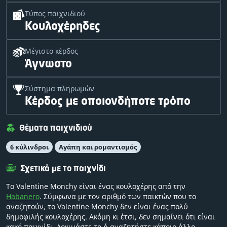
Τύπος παιχνιδιού
Κουλοχέρηδες
Μέγιστο κέρδος
Άγνωστο
Σύστημα πληρωμών
Κέρδος με οποιονδήποτε τρόπο
Θέματα παιχνιδιού
6 κύλινδροι
Αγάπη και ρομαντισμός
Σχετικά με το παιχνίδι
Το Valentine Monchy είναι ένας κουλοχέρης από την
Habanero
. Σύμφωνα με τον αριθμό των παικτών που το
αναζητούν, το Valentine Monchy δεν είναι ένας πολύ
δημοφιλής κουλοχέρης. Ακόμη κι έτσι, δεν σημαίνει ότι είναι
κακό παιχνίδι. Δοκιμάστε το ή αναζητήστε κάποιο άλλο