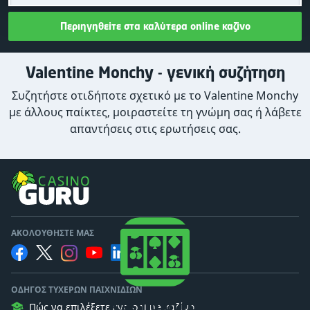
Περιηγηθείτε στα καλύτερα online καζίνο
Valentine Monchy - γενική συζήτηση
Συζητήστε οτιδήποτε σχετικό με το Valentine Monchy
με άλλους παίκτες, μοιραστείτε τη γνώμη σας ή λάβετε
απαντήσεις στις ερωτήσεις σας.
ΑΚΟΛΟΥΘΉΣΤΕ ΜΑΣ
ΟΔΗΓΌΣ ΤΥΧΕΡΏΝ ΠΑΙΧΝΙΔΙΏΝ
Casino Guru
Πώς να επιλέξετε ένα online καζίνο