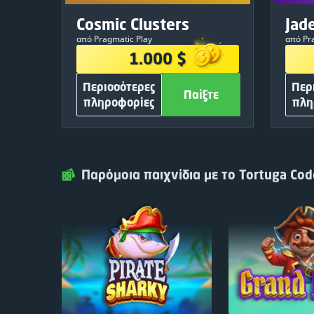
ΟΜΆΔΑ ΒΡΑΒΕΊΩΝ
Cosmic Clusters
Jad
24
:
06
:
44
03
1.000 $
από Pragmatic Play
από Pr
1.000 $
380 $
1
50 $
250 $
2
30 $
Περισσότερες
Περ
Παίξτε
120 $
3
20 $
πληροφορίες
πλη
75 $
4
ΆΛΛΕΣ ΠΛΗΡΟΦΟΡΊΕΣ
50 $
5
750
Συνολικές δωρεάν
250
Παίξτε
Κλείσιμο
25 $
6
περιστροφές:
25 $
7
Pragmatic
Πάροχος
Pr
Παρόμοια παιχνίδια με το Tortuga Co
Play
παιχνιδιών:
25 $
8
ΔΩΡΕΑΝ
Είσοδος:
ΔΩΡ
25 $
9
25 $
10