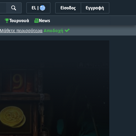
EL
|
Είσοδος
Εγγραφή
Τουρνουά
News
Μάθετε περισσότερα
Αποδοχή