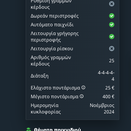
Ρύθμιση γραμμών
κέρδους
Δωρεάν περιστροφές
Αυτόματο παιχνίδι
Λειτουργία γρήγορης
περιστροφής
Λειτουργία ρίσκου
Αριθμός γραμμών
25
κέρδους
4-4-4-4-
Διάταξη
4
Ελάχιστο ποντάρισμα
25 €
Μέγιστο ποντάρισμα
400 €
Ημερομηνία
Νοέμβριος
κυκλοφορίας
2024
Θέματα παιχνιδιού