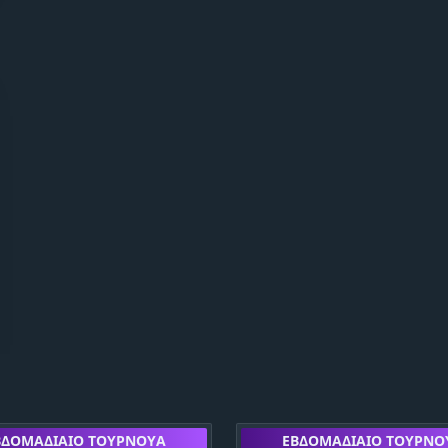
ΒΔΟΜΑΔΙΑΊΟ ΤΟΥΡΝΟΥΆ
ΕΒΔΟΜΑΔΙΑΊΟ ΤΟΥΡΝΟ
ΒΔΟΜΑΔΙΑΊΟ ΤΟΥΡΝΟΥΆ
ΕΒΔΟΜΑΔΙΑΊΟ ΤΟΥΡΝΟ