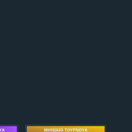
ΥΆ
Ξεκλειδώστε παίζοντας σε
ΜΗΝΙΑΊΟ ΤΟΥΡΝΟΥΆ
ΥΆ
ΜΗΝΙΑΊΟ ΤΟΥΡΝΟΥΆ