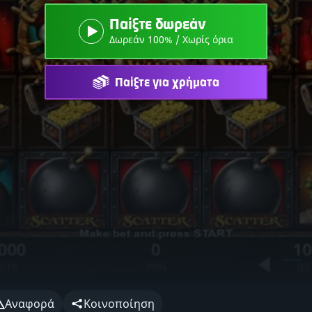
Παίξτε δωρεάν
Δωρεάν 100% / Χωρίς όρια
Παίξτε για χρήματα
Αναφορά
Κοινοποίηση