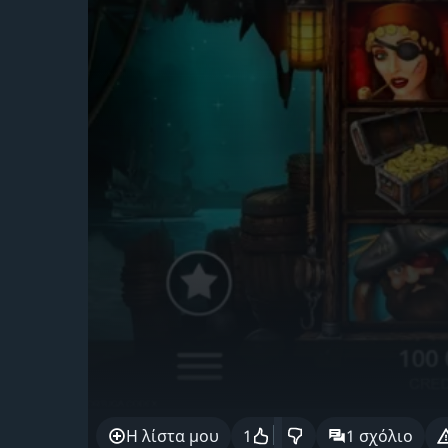
Η λίστα μου
1
1 σχόλιο