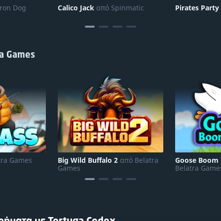
Iron Dog
Calico Jack
από Spinmatic
Pirates Part
ra Games
tra Games
Big Wild Buffalo 2
από Belatra
Goose Boom
Games
Belatra Game
ρήματα με Tortuga Codex