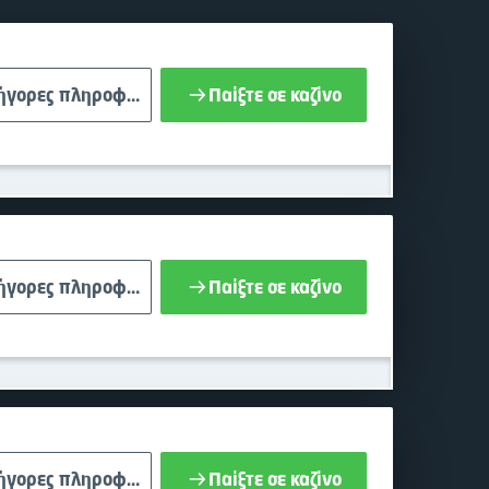
Γρήγορες πληροφορίες
Παίξτε σε καζίνο
Γρήγορες πληροφορίες
Παίξτε σε καζίνο
Γρήγορες πληροφορίες
Παίξτε σε καζίνο