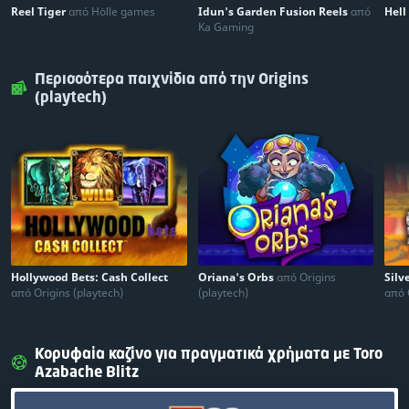
Reel Tiger
από Hölle games
Idun's Garden Fusion Reels
από
Hell
Ka Gaming
Περισσότερα παιχνίδια από την Origins
(playtech)
Hollywood Bets: Cash Collect
Oriana's Orbs
από Origins
Silv
από Origins (playtech)
(playtech)
από 
Κορυφαία καζίνο για πραγματικά χρήματα με Toro
Azabache Blitz