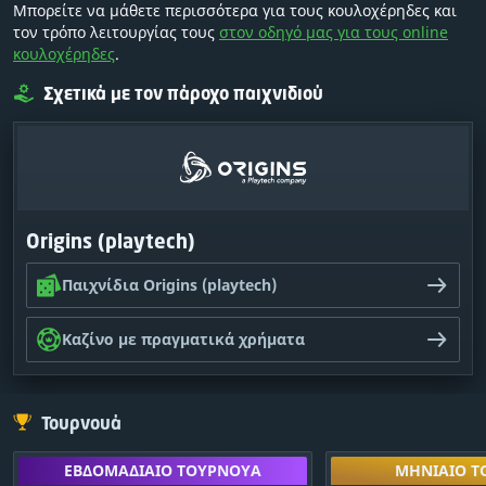
Μπορείτε να μάθετε περισσότερα για τους κουλοχέρηδες και
τον τρόπο λειτουργίας τους
στον οδηγό μας για τους online
κουλοχέρηδες
.
Σχετικά με τον πάροχο παιχνιδιού
Origins (playtech)
Παιχνίδια Origins (playtech)
Καζίνο με πραγματικά χρήματα
Τουρνουά
ΕΒΔΟΜΑΔΙΑΊΟ ΤΟΥΡΝΟΥΆ
ΜΗΝΙΑΊΟ Τ
ΕΒΔΟΜΑΔΙΑΊΟ ΤΟΥΡΝΟΥΆ
ΜΗΝΙΑΊΟ Τ