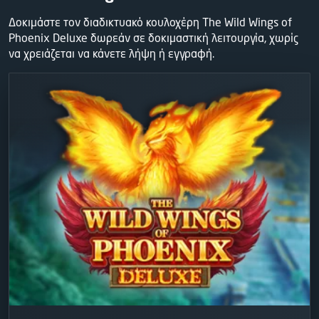
Δοκιμάστε τον διαδικτυακό κουλοχέρη The Wild Wings of
Phoenix Deluxe δωρεάν σε δοκιμαστική λειτουργία, χωρίς
να χρειάζεται να κάνετε λήψη ή εγγραφή.