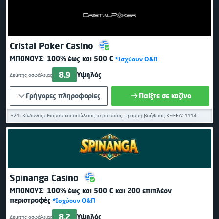
Cristal Poker Casino
ΜΠΌΝΟΥΣ:
100% έως και 500 €
*Ισχύουν Ο&Π
8.9
Υψηλός
Δείκτης ασφάλειας
Γρήγορες πληροφορίες
Παίξτε σε καζίνο
+21. Κίνδυνος εθισμού και απώλειας περιουσίας. Γραμμή βοήθειας ΚΕΘΕΑ: 1114.
Spinanga Casino
ΜΠΌΝΟΥΣ:
100% έως και 500 €
και 200 επιπλέον
περιστροφές
*Ισχύουν Ο&Π
8.2
Υψηλός
Δείκτης ασφάλειας