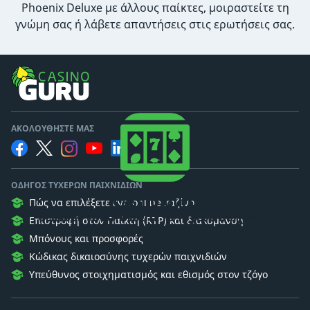
Phoenix Deluxe με άλλους παίκτες, μοιραστείτε τη
γνώμη σας ή λάβετε απαντήσεις στις ερωτήσεις σας.
ΑΚΟΛΟΥΘΉΣΤΕ ΜΑΣ
ΟΔΗΓΌΣ ΤΥΧΕΡΏΝ ΠΑΙΧΝΙΔΙΏΝ
Casino Guru
Πώς να επιλέξετε ένα online καζίνο
Θέλουμε να κατανοείτε τα τυχερά παιχνίδια.
Επιστροφή στον Παίκτη (RTP) και διακύμανση
Μπόνους και προσφορές
Κώδικας δικαιοσύνης τυχερών παιχνιδιών
Υπεύθυνος στοιχηματισμός και εθισμός στον τζόγο