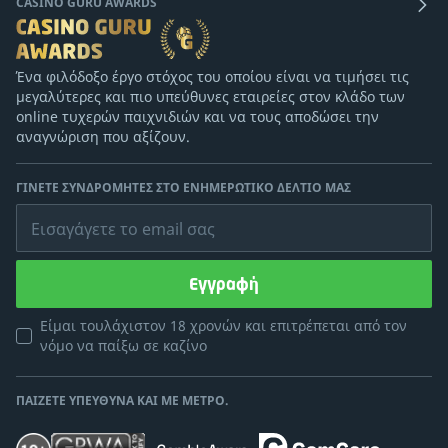
CASINO GURU AWARDS
Ένα φιλόδοξο έργο στόχος του οποίου είναι να τιμήσει τις
μεγαλύτερες και πιο υπεύθυνες εταιρείες στον κλάδο των
online τυχερών παιχνιδιών και να τους αποδώσει την
αναγνώριση που αξίζουν.
ΓΊΝΕΤΕ ΣΥΝΔΡΟΜΗΤΈΣ ΣΤΟ ΕΝΗΜΕΡΩΤΙΚΌ ΔΕΛΤΊΟ ΜΑΣ
Εισαγάγετε το email σας
Εγγραφή
Είμαι τουλάχιστον 18 χρονών και επιτρέπεται από τον
νόμο να παίξω σε καζίνο
ΠΑΊΖΕΤΕ ΥΠΕΎΘΥΝΑ ΚΑΙ ΜΕ ΜΈΤΡΟ.