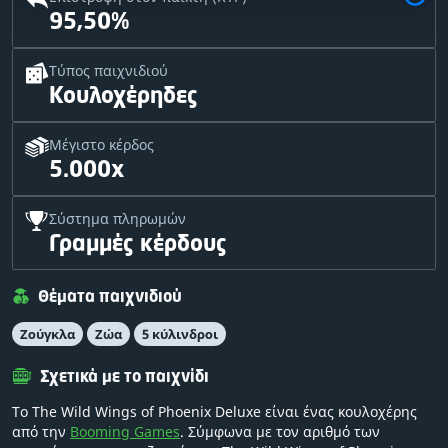
95,50%
Τύπος παιχνιδιού
Κουλοχέρηδες
Μέγιστο κέρδος
5.000x
Σύστημα πληρωμών
Γραμμές κέρδους
Θέματα παιχνιδιού
Ζούγκλα
Ζώα
5 κύλινδροι
Σχετικά με το παιχνίδι
Το The Wild Wings of Phoenix Deluxe είναι ένας κουλοχέρης
από την
Booming Games
. Σύμφωνα με τον αριθμό των