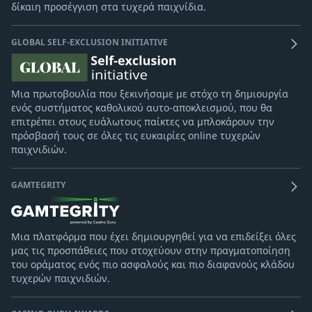
δίκαιη προσέγγιση στα τυχερά παιχνίδια.
GLOBAL SELF-EXCLUSION INITIATIVE
Μια πρωτοβουλία που ξεκινήσαμε με στόχο τη δημιουργία
ενός συστήματος καθολικού αυτο-αποκλεισμού, που θα
επιτρέπει στους ευάλωτους παίκτες να μπλοκάρουν την
πρόσβασή τους σε όλες τις ευκαιρίες online τυχερών
παιχνιδιών.
GAMTEGRITY
Μια πλατφόρμα που έχει δημιουργηθεί για να επιδείξει όλες
μας τις προσπάθειες που στοχεύουν στην πραγματοποίηση
του οράματος ενός πιο ασφαλούς και πιο διαφανούς κλάδου
τυχερών παιχνιδιών.