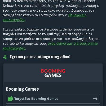
παικτών που το αναζητούν, το The Wild Wings of Phoenix
Deluxe δεν είναι ένας πολύ δημοφιλής κουλοχέρης. Ακόμη κι
έτσι, δεν σημαίνει ότι είναι κακό παιχνίδι. Δοκιμάστε το ή
αναζητήστε κάποιο άλλο παιχνίδι στους
δημοφιλείς
κουλοχέρηδες
.
Για να παίξετε δωρεάν σε λειτουργία demo, φορτώστε το
παιχνίδι και πατήστε το κουμπί της Περιστροφής (Spin).
Μπορείτε να μάθετε περισσότερα για τους κουλοχέρηδες και
τον τρόπο λειτουργίας τους
στον οδηγό μας για τους online
κουλοχέρηδες
.
Σχετικά με τον πάροχο παιχνιδιού
Booming Games
Παιχνίδια Booming Games