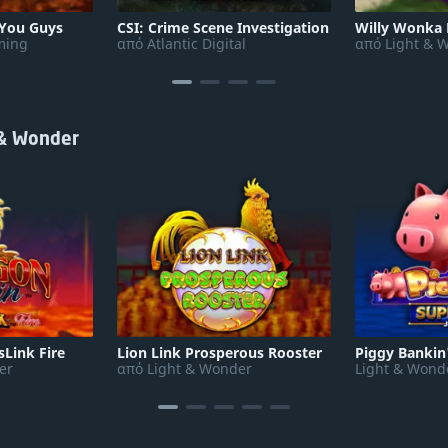
 You Guys
CSI: Crime Scene Investigation
Willy Wonka 
ming
από Atlantic Digital
από Light & 
 & Wonder
sLink Fire
Lion Link Prosperous Rooster
Piggy Bankin
er
από Light & Wonder
Light & Wond