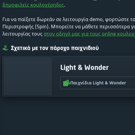
δημοφιλείς κουλοχέρηδες
.
Για να παίξετε δωρεάν σε λειτουργία demo, φορτώστε το
Περιστροφής (Spin). Μπορείτε να μάθετε περισσότερα γ
λειτουργίας τους
στον οδηγό μας για τους online κουλο
Σχετικά με τον πάροχο παιχνιδιού
Light & Wonder
Παιχνίδια Light & Wonder