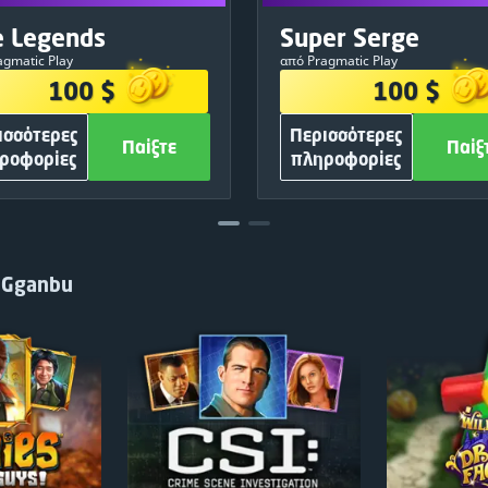
ΟΜΆΔΑ ΒΡΑΒΕΊΩΝ
ΟΜΆΔΑ ΒΡΑΒΕΊΩΝ
e Legends
Super Serge
:
18
:
49
05
:
18
:
49
100 $
100 $
agmatic Play
από Pragmatic Play
100 $
100 $
1
50 $
2
30 $
ισσότερες
Περισσότερες
Παίξτε
Παίξ
3
20 $
ροφορίες
πληροφορίες
ΆΛΛΕΣ ΠΛΗΡΟΦΟΡΊΕΣ
ΆΛΛΕΣ ΠΛΗΡΟΦΟΡΊΕΣ
Συνολικές δωρεάν
250
Συνολικές δωρεάν
Παίξτε
Κλείσιμο
Παίξτε
Κλείσ
περιστροφές:
περιστροφές:
agmatic
Πάροχος
Pragmatic
Πάροχος
Play
παιχνιδιών:
Play
παιχνιδιώ
e Gganbu
ΕΑΝ
Είσοδος:
ΔΩΡΕΑΝ
Εί