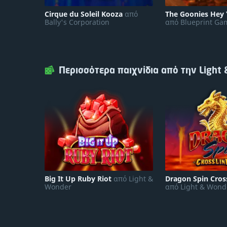
Cirque du Soleil Kooza
από
The Goonies Hey
Bally's Corporation
από Blueprint Ga
Περισσότερα παιχνίδια από την Light
Big It Up Ruby Riot
από Light &
Dragon Spin Cros
Wonder
από Light & Wond