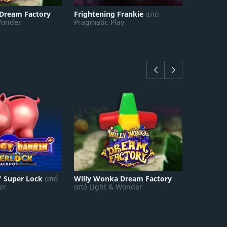
Dream Factory
Frightening Frankie
από
Fantasy 
Wonder
Pragmatic Play
Realtime
' Super Lock
από
Willy Wonka Dream Factory
88 Fort
er
από Light & Wonder
Light & 