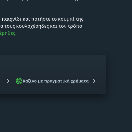
 παιχνίδι και πατήστε το κουμπί της
ια τους κουλοχέρηδες και τον τρόπο
χέρηδες
.
Καζίνο με πραγματικά χρήματα