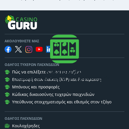
ΑΚΟΛΟΥΘΉΣΤΕ ΜΑΣ
ΟΔΗΓΌΣ ΤΥΧΕΡΏΝ ΠΑΙΧΝΙΔΙΏΝ
Casino Guru
Πώς να επιλέξετε ένα online καζίνο
Θέλουμε να κατανοείτε τα τυχερά παιχνίδια.
Επιστροφή στον Παίκτη (RTP) και διακύμανση
Μπόνους και προσφορές
Κώδικας δικαιοσύνης τυχερών παιχνιδιών
Υπεύθυνος στοιχηματισμός και εθισμός στον τζόγο
ΟΔΗΓΌΣ ΠΑΙΧΝΙΔΙΏΝ
Κουλοχέρηδες