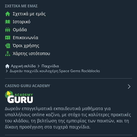
ΣΧΕΤΙΚΆ ΜΕ ΕΜΆΣ
Σχετικά με εμάς
Ιστορικό
Ομάδα
Επικοινωνία
Όροι χρήσης
Χάρτης ιστότοπου
Αρχική σελίδα
Παιχνίδια
Δωρεάν παιχνίδι κουλοχέρη Space Gems Rockblocks
CASINO GURU ACADEMY
Δωρεάν επαγγελματικά εκπαιδευτικά μαθήματα για
υπαλλήλους online καζίνο, με στόχο τις καλύτερες πρακτικές
του κλάδου, τη βελτίωση της εμπειρίας των παικτών, και τη
δίκαιη προσέγγιση στα τυχερά παιχνίδια.