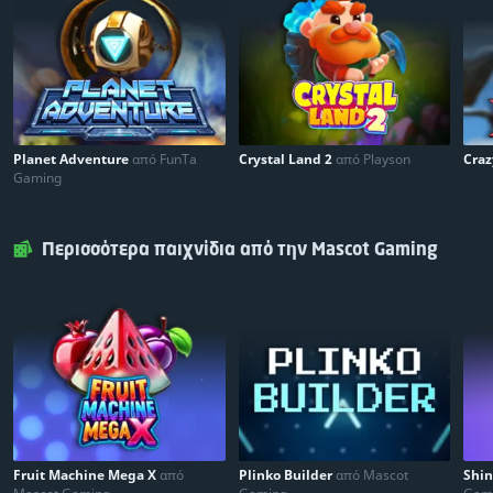
Planet Adventure
από FunTa
Crystal Land 2
από Playson
Cra
Gaming
Περισσότερα παιχνίδια από την Mascot Gaming
Fruit Machine Mega X
από
Plinko Builder
από Mascot
Shi