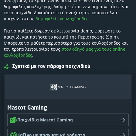
αναζητούν, το Space Gems Rockblocks δεν είναι ένας πολύ
δημοφιλής κουλοχέρης. Ακόμη κι έτσι, δεν σημαίνει ότι είναι
κακό παιχνίδι. Δοκιμάστε το ή αναζητήστε κάποιο άλλο
παιχνίδι στους
δημοφιλείς κουλοχέρηδες
.
Για να παίξετε δωρεάν σε λειτουργία demo, φορτώστε το
παιχνίδι και πατήστε το κουμπί της Περιστροφής (Spin).
Μπορείτε να μάθετε περισσότερα για τους κουλοχέρηδες και
τον τρόπο λειτουργίας τους
στον οδηγό μας για τους online
κουλοχέρηδες
.
Σχετικά με τον πάροχο παιχνιδιού
Mascot Gaming
Παιχνίδια Mascot Gaming
Καζίνο με πραγματικά χρήματα