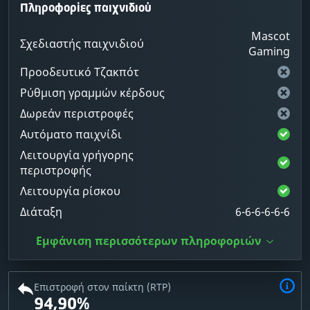
Πληροφορίες παιχνιδιού
Mascot
Σχεδιαστής παιχνιδιού
Gaming
Προοδευτικό Τζακπότ
Ρύθμιση γραμμών κέρδους
Δωρεάν περιστροφές
Αυτόματο παιχνίδι
Λειτουργία γρήγορης
περιστροφής
Λειτουργία ρίσκου
Διάταξη
6-6-6-6-6-6
Εμφάνιση περισσότερων πληροφοριών
Επιστροφή στον παίκτη (RTP)
94,90%