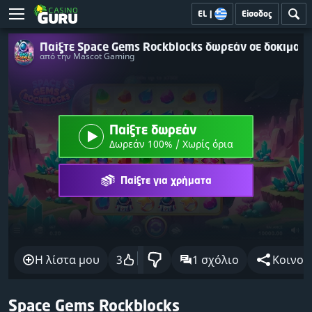
EL
|
Είσοδος
Παίξτε Space Gems Rockblocks δωρεάν σε δοκιμαστ
από την Mascot Gaming
Παίξτε δωρεάν
Δωρεάν 100% / Χωρίς όρια
Παίξτε για χρήματα
Η λίστα μου
3
1 σχόλιο
Κοινοπ
Space Gems Rockblocks