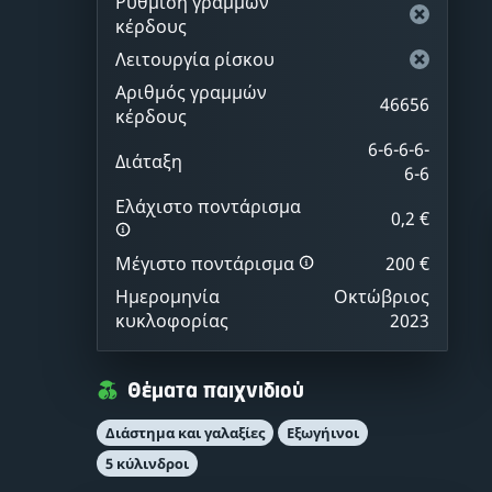
Ρύθμιση γραμμών
κέρδους
Λειτουργία ρίσκου
Αριθμός γραμμών
46656
κέρδους
6-6-6-6-
Διάταξη
6-6
Ελάχιστο ποντάρισμα
0,2 €
Μέγιστο ποντάρισμα
200 €
Ημερομηνία
Οκτώβριος
κυκλοφορίας
2023
Θέματα παιχνιδιού
Διάστημα και γαλαξίες
Εξωγήινοι
5 κύλινδροι