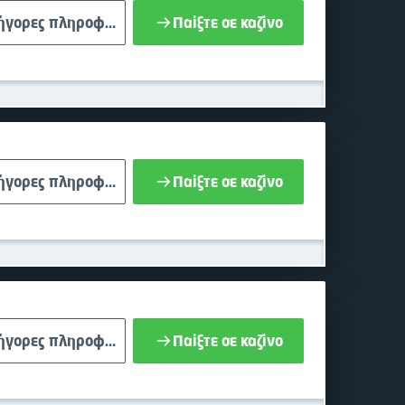
Γρήγορες πληροφορίες
Παίξτε σε καζίνο
Γρήγορες πληροφορίες
Παίξτε σε καζίνο
Γρήγορες πληροφορίες
Παίξτε σε καζίνο