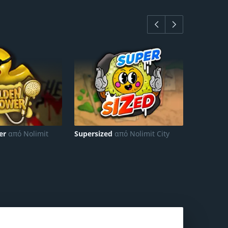
er
από Nolimit
Supersized
από Nolimit City
Das xBoo
City