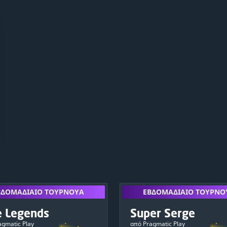
ΒΔΟΜΑΔΙΑΊΟ ΤΟΥΡΝΟΥΆ
ΕΒΔΟΜΑΔΙΑΊΟ ΤΟΥΡΝΟ
ΒΔΟΜΑΔΙΑΊΟ ΤΟΥΡΝΟΥΆ
ΕΒΔΟΜΑΔΙΑΊΟ ΤΟΥΡΝΟ
ΟΜΆΔΑ ΒΡΑΒΕΊΩΝ
ΟΜΆΔΑ ΒΡΑΒΕΊΩΝ
e Legends
Super Serge
:
14
:
16
06
:
14
:
16
100 $
100 $
agmatic Play
από Pragmatic Play