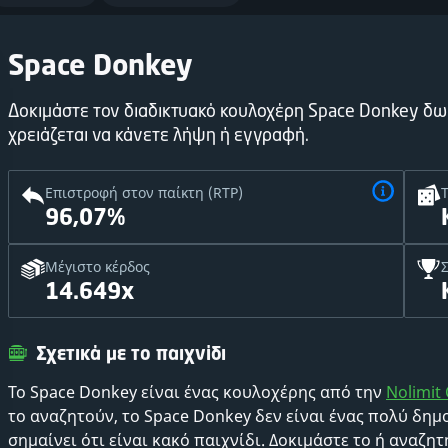
Space Donkey
Δοκιμάστε τον διαδικτυακό κουλοχέρη Space Donkey δωρ
χρειάζεται να κάνετε λήψη ή εγγραφή.
Επιστροφή στον παίκτη (RTP)
96,07%
Μέγιστο κέρδος
14.649x
Σχετικά με το παιχνίδι
Το Space Donkey είναι ένας κουλοχέρης από την
Nolimit 
το αναζητούν, το Space Donkey δεν είναι ένας πολύ δημο
σημαίνει ότι είναι κακό παιχνίδι. Δοκιμάστε το ή αναζη