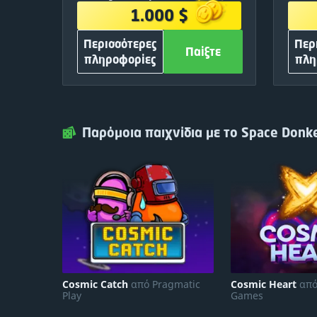
1.000 $
380 $
1
50 $
250 $
2
30 $
Περισσότερες
Περ
Παίξτε
120 $
3
20 $
πληροφορίες
πλη
75 $
4
ΆΛΛΕΣ ΠΛΗΡΟΦΟΡΊΕΣ
50 $
5
750
Συνολικές δωρεάν
250
Παίξτε
Κλείσιμο
25 $
6
περιστροφές:
25 $
7
Pragmatic
Πάροχος
Pr
Παρόμοια παιχνίδια με το Space Donk
Play
παιχνιδιών:
25 $
8
ΔΩΡΕΑΝ
Είσοδος:
ΔΩΡ
25 $
9
25 $
10
Cosmic Catch
από Pragmatic
Cosmic Heart
από
Play
Games