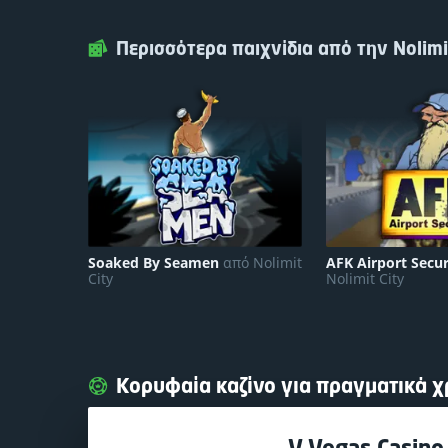
Περισσότερα παιχνίδια από την Nolimi
Soaked By Seamen
από Nolimit
AFK Airport Secu
City
Nolimit City
Κορυφαία καζίνο για πραγματικά 
V.Vegas Casin