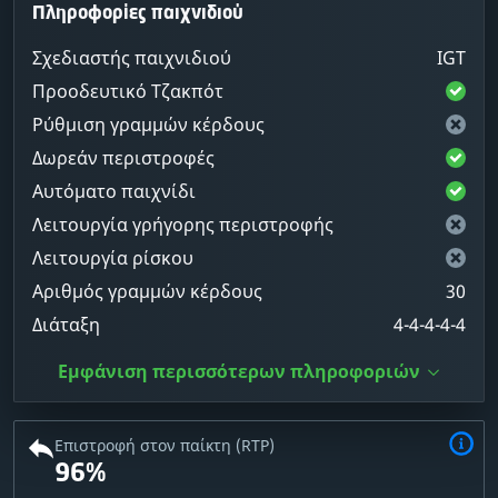
Πληροφορίες παιχνιδιού
Σχεδιαστής παιχνιδιού
IGT
Προοδευτικό Τζακπότ
Ρύθμιση γραμμών κέρδους
Δωρεάν περιστροφές
Αυτόματο παιχνίδι
Λειτουργία γρήγορης περιστροφής
Λειτουργία ρίσκου
Αριθμός γραμμών κέρδους
30
Διάταξη
4-4-4-4-4
Εμφάνιση περισσότερων πληροφοριών
Επιστροφή στον παίκτη (RTP)
96%