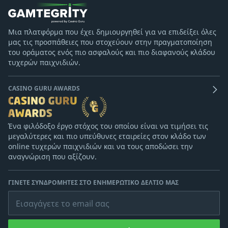
Μια πλατφόρμα που έχει δημιουργηθεί για να επιδείξει όλες
μας τις προσπάθειες που στοχεύουν στην πραγματοποίηση
του οράματος ενός πιο ασφαλούς και πιο διαφανούς κλάδου
τυχερών παιχνιδιών.
CASINO GURU AWARDS
Ένα φιλόδοξο έργο στόχος του οποίου είναι να τιμήσει τις
μεγαλύτερες και πιο υπεύθυνες εταιρείες στον κλάδο των
online τυχερών παιχνιδιών και να τους αποδώσει την
αναγνώριση που αξίζουν.
ΓΊΝΕΤΕ ΣΥΝΔΡΟΜΗΤΈΣ ΣΤΟ ΕΝΗΜΕΡΩΤΙΚΌ ΔΕΛΤΊΟ ΜΑΣ
Εισαγάγετε το email σας