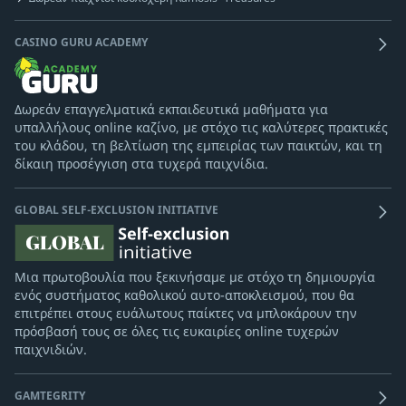
CASINO GURU ACADEMY
Δωρεάν επαγγελματικά εκπαιδευτικά μαθήματα για
υπαλλήλους online καζίνο, με στόχο τις καλύτερες πρακτικές
του κλάδου, τη βελτίωση της εμπειρίας των παικτών, και τη
δίκαιη προσέγγιση στα τυχερά παιχνίδια.
GLOBAL SELF-EXCLUSION INITIATIVE
Μια πρωτοβουλία που ξεκινήσαμε με στόχο τη δημιουργία
ενός συστήματος καθολικού αυτο-αποκλεισμού, που θα
επιτρέπει στους ευάλωτους παίκτες να μπλοκάρουν την
πρόσβασή τους σε όλες τις ευκαιρίες online τυχερών
παιχνιδιών.
GAMTEGRITY