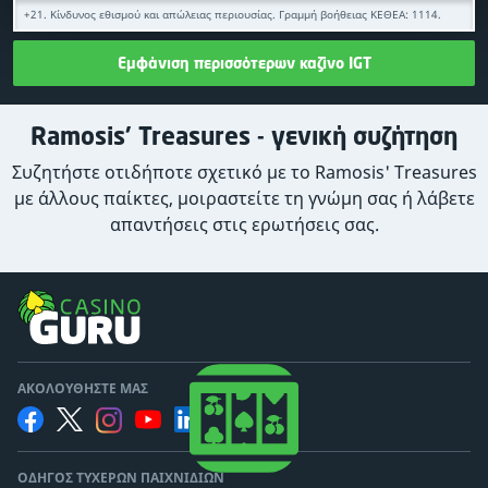
+21. Κίνδυνος εθισμού και απώλειας περιουσίας. Γραμμή βοήθειας ΚΕΘΕΑ: 1114.
Εμφάνιση περισσότερων καζίνο IGT
Ramosis' Treasures - γενική συζήτηση
Συζητήστε οτιδήποτε σχετικό με το Ramosis' Treasures
με άλλους παίκτες, μοιραστείτε τη γνώμη σας ή λάβετε
απαντήσεις στις ερωτήσεις σας.
ΑΚΟΛΟΥΘΉΣΤΕ ΜΑΣ
ΟΔΗΓΌΣ ΤΥΧΕΡΏΝ ΠΑΙΧΝΙΔΙΏΝ