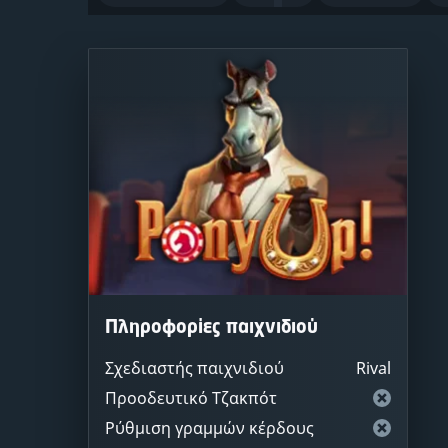
Πληροφορίες παιχνιδιού
Σχεδιαστής παιχνιδιού
Rival
Προοδευτικό Τζακπότ
Ρύθμιση γραμμών κέρδους