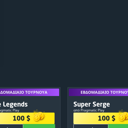
ΒΔΟΜΑΔΙΑΊΟ ΤΟΥΡΝΟΥΆ
ΕΒΔΟΜΑΔΙΑΊΟ ΤΟΥΡΝΟ
ΒΔΟΜΑΔΙΑΊΟ ΤΟΥΡΝΟΥΆ
ΕΒΔΟΜΑΔΙΑΊΟ ΤΟΥΡΝΟ
ΟΜΆΔΑ ΒΡΑΒΕΊΩΝ
ΟΜΆΔΑ ΒΡΑΒΕΊΩΝ
e Legends
Super Serge
:
15
:
44
05
:
15
:
44
100 $
100 $
agmatic Play
από Pragmatic Play
100 $
100 $
1
50 $
2
30 $