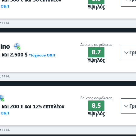
Υψηλός
 Ο&Π
: 1114.
sino
Δείκτης ασφάλειας
8.7
 και 2.500 $
*Ισχύουν Ο&Π
Υψηλός
: 1114.
Δείκτης ασφάλειας
8.5
 και 200 €
και 125 επιπλέον
Υψηλός
 Ο&Π
: 1114.