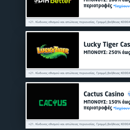
περιστροφές
*Ισχύουν
+21. Κίνδυνος εθισμού και απώλειας περιουσίας. Γραμμή βοήθειας ΚΕΘΕΑ
Lucky Tiger Ca
ΜΠΌΝΟΥΣ:
250% έως
+21. Κίνδυνος εθισμού και απώλειας περιουσίας. Γραμμή βοήθειας ΚΕΘΕΑ
Cactus Casino
ΜΠΌΝΟΥΣ:
150% έως
περιστροφές
*Ισχύουν
+21. Κίνδυνος εθισμού και απώλειας περιουσίας. Γραμμή βοήθειας ΚΕΘΕΑ