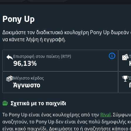
Pony Up
Δοκιμάστε τον διαδικτυακό κουλοχέρη Pony Up δωρεάν σε
να κάνετε λήψη ή εγγραφή.
Επιστροφή στον παίκτη (RTP)
96,13%
Μέγιστο κέρδος
Άγνωστο
Σχετικά με το παιχνίδι
Το Pony Up είναι ένας κουλοχέρης από την
Rival
. Σύμφων
αναζητούν, το Pony Up δεν είναι ένας πολύ δημοφιλής κο
είναι κακό παιχνίδι. Δοκιμάστε το ή αναζητήστε κάποιο