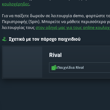
κουλοχέρηδες
.
Για να παίξετε δωρεάν σε λειτουργία demo, φορτώστε το
Περιστροφής (Spin). Μπορείτε να μάθετε περισσότερα γ
λειτουργίας τους
στον οδηγό μας για τους online κουλο
Σχετικά με τον πάροχο παιχνιδιού
Rival
Παιχνίδια Rival