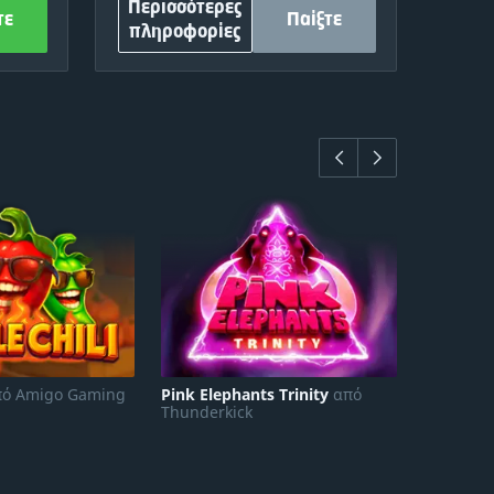
Περισσότερες
Περ
τε
Παίξτε
3
50 $
3
20 $
πληροφορίες
πλη
30 $
4
ΆΛΛΕΣ ΠΛΗΡΟΦΟΡΊΕΣ
20 $
5
500
Συνολικές δωρεάν
250
ιμο
Παίξτε
Κλείσιμο
περιστροφές:
Pragmatic
Πάροχος
Pra
ν:
Play
παιχνιδιών:
σοδος:
Κοινοποιήστε και παίξτε
Είσοδος:
ΔΩΡΕ
πό Amigo Gaming
Pink Elephants Trinity
από
Book of 
Thunderkick
Triple Ed