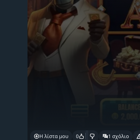
Η λίστα μου
0
1 σχόλιο