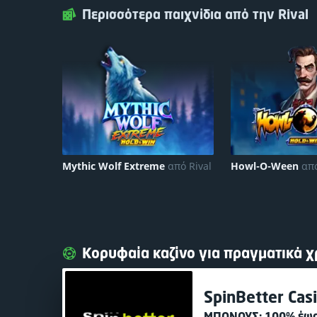
Περισσότερα παιχνίδια από την Rival
Mythic Wolf Extreme
από Rival
Howl-O-Ween
από
Κορυφαία καζίνο για πραγματικά 
SpinBetter Cas
ΜΠΌΝΟΥΣ:
100% έως