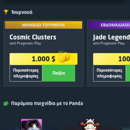
Τουρνουά
ΜΗΝΙΑΊΟ ΤΟΥΡΝΟΥΆ
ΕΒΔΟΜΑΔΙΑΊΟ
ΜΗΝΙΑΊΟ ΤΟΥΡΝΟΥΆ
ΕΒΔΟΜΑΔΙΑΊΟ
ΟΜΆΔΑ ΒΡΑΒΕΊΩΝ
ΟΜΆΔΑ ΒΡ
Cosmic Clusters
Jade Legend
22
:
08
:
27
01
:
08
:
27
1.000 $
100
από Pragmatic Play
από Pragmatic Play
380 $
1
50 $
250 $
2
30 $
1.000 $
100
120 $
3
20 $
Περισσότερες
Περισσότερες
75 $
4
ΆΛΛΕΣ ΠΛΗΡΟΦΟΡΊΕΣ
Παίξτε
ΆΛΛΕΣ ΠΛΗ
πληροφορίες
πληροφορίες
50 $
5
750
Συνολικές δωρεάν περιστροφές:
250
Συνολικές δωρε
Παίξτε
Κλείσιμο
Παίξτε
25 $
6
Pragmatic
Πάροχος
Pragmatic
25 $
7
Play
παιχνιδιών:
Play
25 $
8
ΔΩΡΕΑΝ
Είσοδος:
ΔΩΡΕΑΝ
Παρόμοια παιχνίδια με το Panda
25 $
9
25 $
10