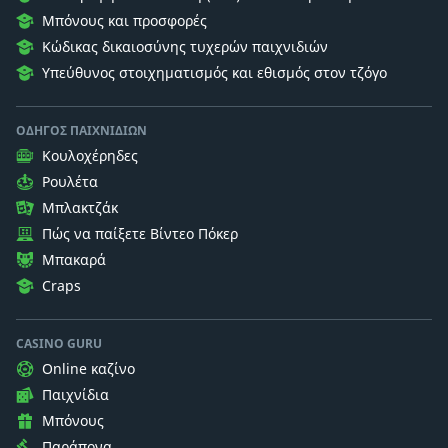
Μπόνους και προσφορές
Κώδικας δικαιοσύνης τυχερών παιχνιδιών
Υπεύθυνος στοιχηματισμός και εθισμός στον τζόγο
ΟΔΗΓΌΣ ΠΑΙΧΝΙΔΙΏΝ
Κουλοχέρηδες
Ρουλέτα
Μπλακτζάκ
Πώς να παίξετε Βίντεο Πόκερ
Μπακαρά
Craps
CASINO GURU
Online καζίνο
Παιχνίδια
Μπόνους
Παράπονα