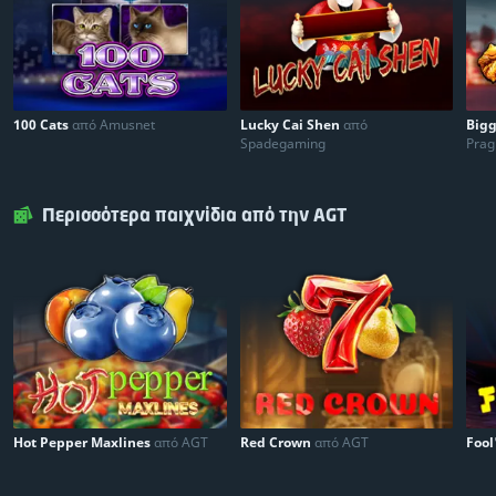
100 Cats
από Amusnet
Lucky Cai Shen
από
Bigg
Spadegaming
Prag
Περισσότερα παιχνίδια από την AGT
Hot Pepper Maxlines
από AGT
Red Crown
από AGT
Fool