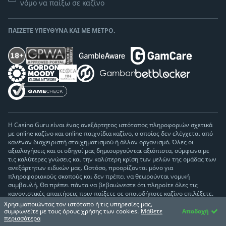
νόμο να παίξω σε καζίνο
ΠΑΊΖΕΤΕ ΥΠΕΎΘΥΝΑ ΚΑΙ ΜΕ ΜΈΤΡΟ.
Η Casino Guru είναι ένας ανεξάρτητος ιστότοπος πληροφοριών σχετικά
με online καζίνο και online παιχνίδια καζίνο, ο οποίος δεν ελέγχεται από
κανέναν διαχειριστή στοιχηματισμού ή άλλον οργανισμό. Όλες οι
αξιολογήσεις και οι οδηγοί μας δημιουργούνται αξιόπιστα, σύμφωνα με
τις καλύτερες γνώσεις και την καλύτερη κρίση των μελών της ομάδας των
ανεξάρτητων ειδικών μας. Ωστόσο, προορίζονται μόνο για
πληροφοριακούς σκοπούς και δεν πρέπει να θεωρούνται νομική
συμβουλή. Θα πρέπει πάντα να βεβαιώνεστε ότι πληροίτε όλες τις
κανονιστικές απαιτήσεις πριν παίξετε σε οποιοδήποτε καζίνο επιλέξετε.
Χρησιμοποιώντας τον ιστότοπο ή τις υπηρεσίες μας,
CASINO GURU ΣΕ ΆΛΛΕΣ ΓΛΏΣΣΕΣ
συμφωνείτε με τους όρους χρήσης των cookies.
Μάθετε
Αποδοχή
περισσότερα