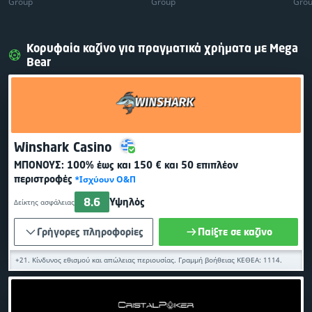
Group
Group
Gro
Κορυφαία καζίνο για πραγματικά χρήματα με Mega
Bear
Winshark Casino
ΜΠΌΝΟΥΣ:
100% έως και 150 €
και 50 επιπλέον
περιστροφές
*Ισχύουν Ο&Π
8.6
Υψηλός
Δείκτης ασφάλειας
Γρήγορες πληροφορίες
Παίξτε σε καζίνο
+21. Κίνδυνος εθισμού και απώλειας περιουσίας. Γραμμή βοήθειας ΚΕΘΕΑ: 1114.