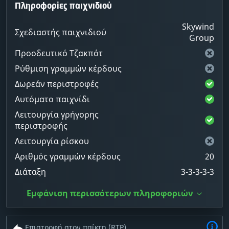
Πληροφορίες παιχνιδιού
Skywind
Σχεδιαστής παιχνιδιού
Group
Προοδευτικό Τζακπότ
Ρύθμιση γραμμών κέρδους
Δωρεάν περιστροφές
Αυτόματο παιχνίδι
Λειτουργία γρήγορης
περιστροφής
Λειτουργία ρίσκου
Αριθμός γραμμών κέρδους
20
Διάταξη
3-3-3-3-3
Εμφάνιση περισσότερων πληροφοριών
Επιστροφή στον παίκτη (RTP)