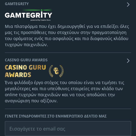
GAMTEGRITY
Μια πλατφόρμα που έχει δημιουργηθεί για να επιδείξει όλες
μας τις προσπάθειες που στοχεύουν στην πραγματοποίηση
του οράματος ενός πιο ασφαλούς και πιο διαφανούς κλάδου
τυχερών παιχνιδιών.
CASINO GURU AWARDS
Ένα φιλόδοξο έργο στόχος του οποίου είναι να τιμήσει τις
μεγαλύτερες και πιο υπεύθυνες εταιρείες στον κλάδο των
online τυχερών παιχνιδιών και να τους αποδώσει την
αναγνώριση που αξίζουν.
ΓΊΝΕΤΕ ΣΥΝΔΡΟΜΗΤΈΣ ΣΤΟ ΕΝΗΜΕΡΩΤΙΚΌ ΔΕΛΤΊΟ ΜΑΣ
Εισαγάγετε το email σας