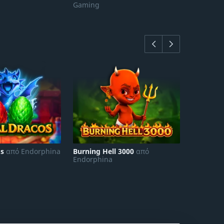
Gaming
Octoplay
os
από Endorphina
Burning Hell 3000
από
Clover F
Endorphina
Endorphi