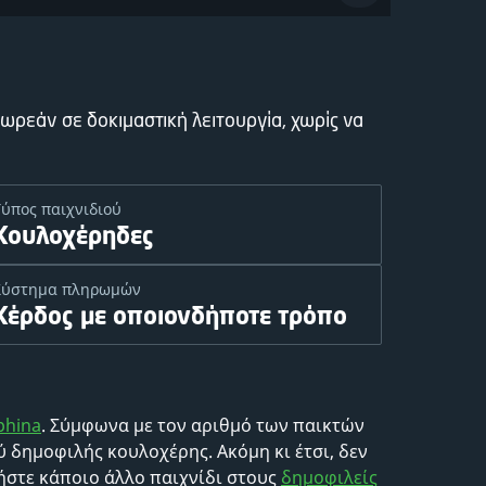
ωρεάν σε δοκιμαστική λειτουργία, χωρίς να
Τύπος παιχνιδιού
Κουλοχέρηδες
Σύστημα πληρωμών
Κέρδος με οποιονδήποτε τρόπο
phina
. Σύμφωνα με τον αριθμό των παικτών
λύ δημοφιλής κουλοχέρης. Ακόμη κι έτσι, δεν
τήστε κάποιο άλλο παιχνίδι στους
δημοφιλείς