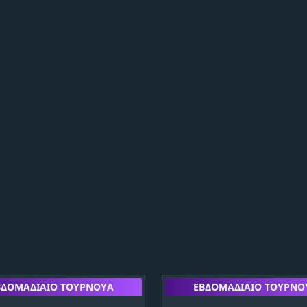
ΒΔΟΜΑΔΙΑΊΟ ΤΟΥΡΝΟΥΆ
ΕΒΔΟΜΑΔΙΑΊΟ ΤΟΥΡΝΟ
ΒΔΟΜΑΔΙΑΊΟ ΤΟΥΡΝΟΥΆ
ΕΒΔΟΜΑΔΙΑΊΟ ΤΟΥΡΝΟ
ΟΜΆΔΑ ΒΡΑΒΕΊΩΝ
ΟΜΆΔΑ ΒΡΑΒΕΊΩΝ