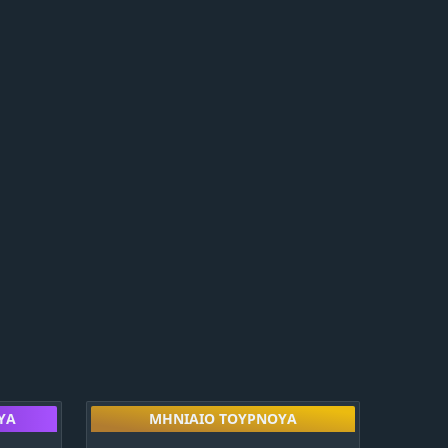
ΥΆ
Ξεκλειδώστε παίζοντας σε
ΜΗΝΙΑΊΟ ΤΟΥΡΝΟΥΆ
ΥΆ
ΜΗΝΙΑΊΟ ΤΟΥΡΝΟΥΆ
άλλα τουρνουά και
ΟΜΆΔΑ ΒΡΑΒΕΊΩΝ