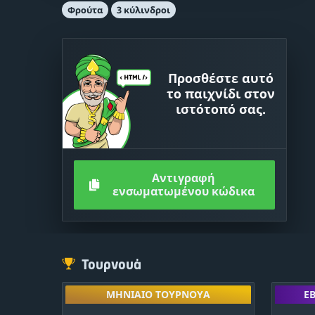
Φρούτα
3 κύλινδροι
Προσθέστε αυτό
το παιχνίδι στον
ιστότοπό σας.
Αντιγραφή
ενσωματωμένου κώδικα
Τουρνουά
ΜΗΝΙΑΊΟ ΤΟΥΡΝΟΥΆ
Ε
ΜΗΝΙΑΊΟ ΤΟΥΡΝΟΥΆ
Ε
ΟΜΆΔΑ ΒΡΑΒΕΊΩΝ