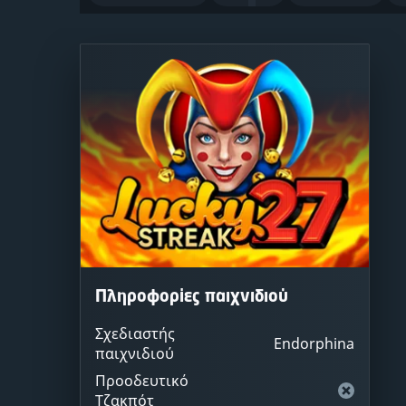
Πληροφορίες παιχνιδιού
Σχεδιαστής
Endorphina
παιχνιδιού
Προοδευτικό
Τζακπότ