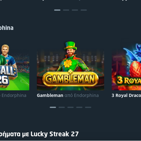
phina
 Endorphina
Gambleman
από Endorphina
3 Royal Drac
ρήματα με Lucky Streak 27