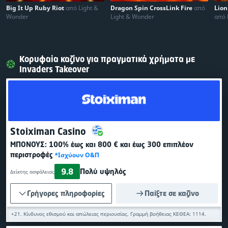
Big It Up Ruby Riot
από Light &
Dragon Spin CrossLink Fire
από
Lion
Wonder
Light & Wonder
από 
Κορυφαία καζίνο για πραγματικά χρήματα με
Invaders Takeover
Stoiximan Casino
ΜΠΌΝΟΥΣ:
100% έως και 800 €
και έως 300 επιπλέον
περιστροφές
*Ισχύουν Ο&Π
9.8
Πολύ υψηλός
Δείκτης ασφάλειας
Γρήγορες πληροφορίες
Παίξτε σε καζίνο
+21. Κίνδυνος εθισμού και απώλειας περιουσίας. Γραμμή βοήθειας ΚΕΘΕΑ: 1114.