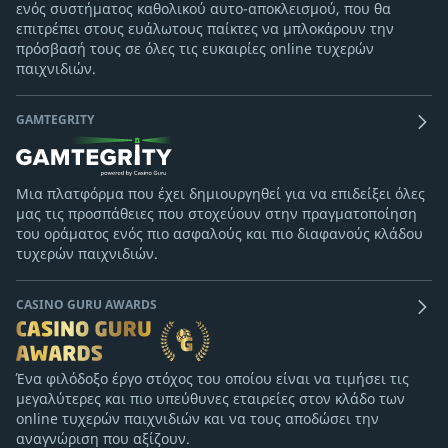
ενός συστήματος καθολικού αυτο-αποκλεισμού, που θα
επιτρέπει στους ευάλωτους παίκτες να μπλοκάρουν την
πρόσβασή τους σε όλες τις ευκαιρίες online τυχερών
παιχνιδιών.
GAMTEGRITY
Μια πλατφόρμα που έχει δημιουργηθεί για να επιδείξει όλες
μας τις προσπάθειες που στοχεύουν στην πραγματοποίηση
του οράματος ενός πιο ασφαλούς και πιο διαφανούς κλάδου
τυχερών παιχνιδιών.
CASINO GURU AWARDS
Ένα φιλόδοξο έργο στόχος του οποίου είναι να τιμήσει τις
μεγαλύτερες και πιο υπεύθυνες εταιρείες στον κλάδο των
online τυχερών παιχνιδιών και να τους αποδώσει την
αναγνώριση που αξίζουν.