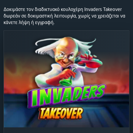
Δοκιμάστε τον διαδικτυακό κουλοχέρη Invaders Takeover
δωρεάν σε δοκιμαστική λειτουργία, χωρίς να χρειάζεται να
κάνετε λήψη ή εγγραφή.