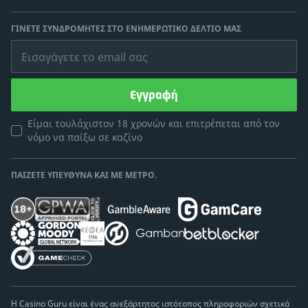
ΓΊΝΕΤΕ ΣΥΝΔΡΟΜΗΤΈΣ ΣΤΟ ΕΝΗΜΕΡΩΤΙΚΌ ΔΕΛΤΊΟ ΜΑΣ
Εισαγάγετε το email σας
Εγγραφή
Είμαι τουλάχιστον 18 χρονών και επιτρέπεται από τον
νόμο να παίξω σε καζίνο
ΠΑΊΖΕΤΕ ΥΠΕΎΘΥΝΑ ΚΑΙ ΜΕ ΜΈΤΡΟ.
Η Casino Guru είναι ένας ανεξάρτητος ιστότοπος πληροφοριών σχετικά