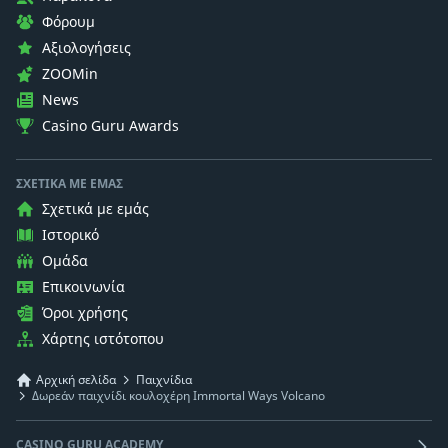
Φόρουμ
Αξιολογήσεις
ZOOMin
News
Casino Guru Awards
ΣΧΕΤΙΚΆ ΜΕ ΕΜΆΣ
Σχετικά με εμάς
Ιστορικό
Ομάδα
Επικοινωνία
Όροι χρήσης
Χάρτης ιστότοπου
Αρχική σελίδα
Παιχνίδια
Δωρεάν παιχνίδι κουλοχέρη Immortal Ways Volcano
CASINO GURU ACADEMY