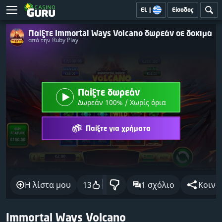
EL
|
Είσοδος
Παίξτε Immortal Ways Volcano δωρεάν σε δοκιμαστ
από την Ruby Play
Παίξτε δωρεάν
Δωρεάν 100% / Χωρίς όρια
Παίξτε για χρήματα
Η λίστα μου
13
1 σχόλιο
Κοινο
Immortal Ways Volcano