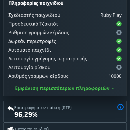
Πληροφορίες παιχνιδιού
Σχεδιαστής παιχνιδιού
Ruby Play
Προοδευτικό Τζακπότ
Ρύθμιση γραμμών κέρδους
Δωρεάν περιστροφές
Αυτόματο παιχνίδι
Λειτουργία γρήγορης περιστροφής
Λειτουργία ρίσκου
Αριθμός γραμμών κέρδους
10000
Εμφάνιση περισσότερων πληροφοριών
Επιστροφή στον παίκτη (RTP)
96,29%
Τύπος παιχνιδιού