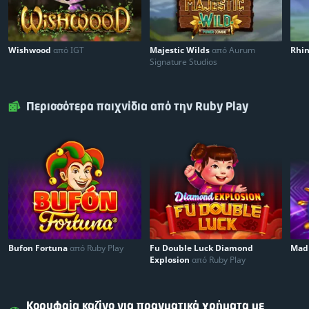
Wishwood
από IGT
Majestic Wilds
από Aurum
Rhin
Signature Studios
Περισσότερα παιχνίδια από την Ruby Play
Bufon Fortuna
από Ruby Play
Fu Double Luck Diamond
Mad
Explosion
από Ruby Play
Κορυφαία καζίνο για πραγματικά χρήματα με