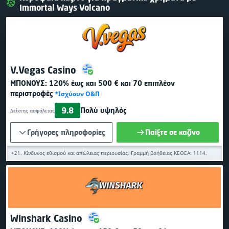
Immortal Ways Volcano
V.Vegas Casino
ΜΠΌΝΟΥΣ:
120% έως και 500 €
και 70 επιπλέον
περιστροφές
*Ισχύουν Ο&Π
9.8
Πολύ υψηλός
Δείκτης ασφάλειας
Γρήγορες πληροφορίες
Παίξτε σε καζίνο
+21. Κίνδυνος εθισμού και απώλειας περιουσίας. Γραμμή βοήθειας ΚΕΘΕΑ: 1114.
Winshark Casino