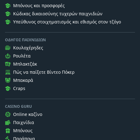
Μπόνους και προσφορές
Κώδικας δικαιοσύνης τυχερών παιχνιδιών
Υπεύθυνος στοιχηματισμός και εθισμός στον τζόγο
ΟΔΗΓΌΣ ΠΑΙΧΝΙΔΙΏΝ
Κουλοχέρηδες
Ρουλέτα
Μπλακτζάκ
Πώς να παίξετε Βίντεο Πόκερ
Μπακαρά
Craps
CASINO GURU
Online καζίνο
Παιχνίδια
Μπόνους
Παράπονα