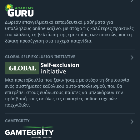
Δωρεάν επαγγελματικά εκπαιδευτικά μαθήματα για
υπαλλήλους online καζίνο, με στόχο τις καλύτερες πρακτικές
του κλάδου, τη βελτίωση της εμπειρίας των παικτών, και τη
δίκαιη προσέγγιση στα τυχερά παιχνίδια.
GLOBAL SELF-EXCLUSION INITIATIVE
Μια πρωτοβουλία που ξεκινήσαμε με στόχο τη δημιουργία
ενός συστήματος καθολικού αυτο-αποκλεισμού, που θα
επιτρέπει στους ευάλωτους παίκτες να μπλοκάρουν την
πρόσβασή τους σε όλες τις ευκαιρίες online τυχερών
παιχνιδιών.
GAMTEGRITY