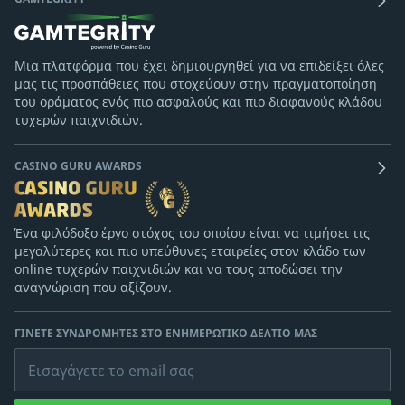
Μια πλατφόρμα που έχει δημιουργηθεί για να επιδείξει όλες
μας τις προσπάθειες που στοχεύουν στην πραγματοποίηση
του οράματος ενός πιο ασφαλούς και πιο διαφανούς κλάδου
τυχερών παιχνιδιών.
CASINO GURU AWARDS
Ένα φιλόδοξο έργο στόχος του οποίου είναι να τιμήσει τις
μεγαλύτερες και πιο υπεύθυνες εταιρείες στον κλάδο των
online τυχερών παιχνιδιών και να τους αποδώσει την
αναγνώριση που αξίζουν.
ΓΊΝΕΤΕ ΣΥΝΔΡΟΜΗΤΈΣ ΣΤΟ ΕΝΗΜΕΡΩΤΙΚΌ ΔΕΛΤΊΟ ΜΑΣ
Εισαγάγετε το email σας