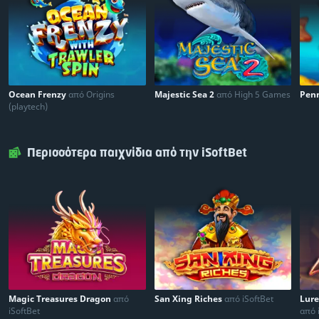
Ocean Frenzy
από Origins
Majestic Sea 2
από High 5 Games
Pen
(playtech)
Περισσότερα παιχνίδια από την iSoftBet
Magic Treasures Dragon
από
San Xing Riches
από iSoftBet
Lur
iSoftBet
από 