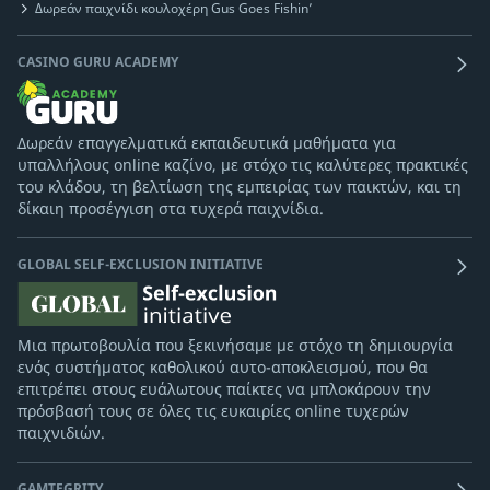
Δωρεάν παιχνίδι κουλοχέρη Gus Goes Fishin’
CASINO GURU ACADEMY
Δωρεάν επαγγελματικά εκπαιδευτικά μαθήματα για
υπαλλήλους online καζίνο, με στόχο τις καλύτερες πρακτικές
του κλάδου, τη βελτίωση της εμπειρίας των παικτών, και τη
δίκαιη προσέγγιση στα τυχερά παιχνίδια.
GLOBAL SELF-EXCLUSION INITIATIVE
Μια πρωτοβουλία που ξεκινήσαμε με στόχο τη δημιουργία
ενός συστήματος καθολικού αυτο-αποκλεισμού, που θα
επιτρέπει στους ευάλωτους παίκτες να μπλοκάρουν την
πρόσβασή τους σε όλες τις ευκαιρίες online τυχερών
παιχνιδιών.
GAMTEGRITY