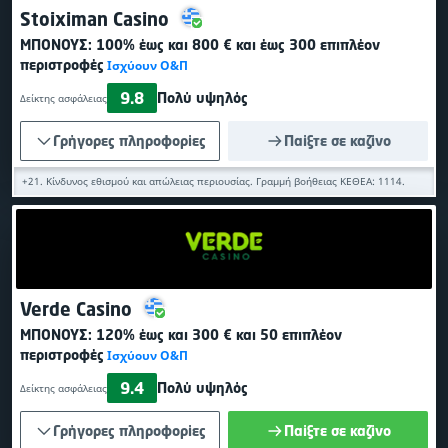
Stoiximan Casino
ΜΠΌΝΟΥΣ:
100% έως και 800 €
και έως 300 επιπλέον
περιστροφές
Ισχύουν Ο&Π
9.8
Πολύ υψηλός
Δείκτης ασφάλειας
Γρήγορες πληροφορίες
Παίξτε σε καζίνο
+21. Κίνδυνος εθισμού και απώλειας περιουσίας. Γραμμή βοήθειας ΚΕΘΕΑ: 1114.
Verde Casino
ΜΠΌΝΟΥΣ:
120% έως και 300 €
και 50 επιπλέον
περιστροφές
Ισχύουν Ο&Π
9.4
Πολύ υψηλός
Δείκτης ασφάλειας
Γρήγορες πληροφορίες
Παίξτε σε καζίνο