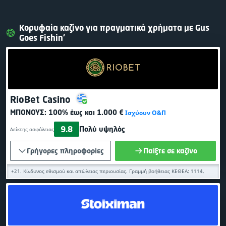
Κορυφαία καζίνο για πραγματικά χρήματα με Gus
Goes Fishin’
RioBet Casino
ΜΠΌΝΟΥΣ:
100% έως και 1.000 €
Ισχύουν Ο&Π
9.8
Πολύ υψηλός
Δείκτης ασφάλειας
Γρήγορες πληροφορίες
Παίξτε σε καζίνο
+21. Κίνδυνος εθισμού και απώλειας περιουσίας. Γραμμή βοήθειας ΚΕΘΕΑ: 1114.