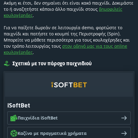
Ακόμη κι έτσι, δεν σημαίνει ότι είναι κακό παιχνίδι. Δοκιμάστε
το ή αναζητήστε κάποιο άλλο παιχνίδι στους
δημοφιλείς
κουλοχέρηδες
.
Για να παίξετε δωρεάν σε λειτουργία demo, φορτώστε το
παιχνίδι και πατήστε το κουμπί της Περιστροφής (Spin).
Μπορείτε να μάθετε περισσότερα για τους κουλοχέρηδες και
τον τρόπο λειτουργίας τους
στον οδηγό μας για τους online
κουλοχέρηδες
.
Σχετικά με τον πάροχο παιχνιδιού
iSoftBet
Παιχνίδια iSoftBet
Καζίνο με πραγματικά χρήματα