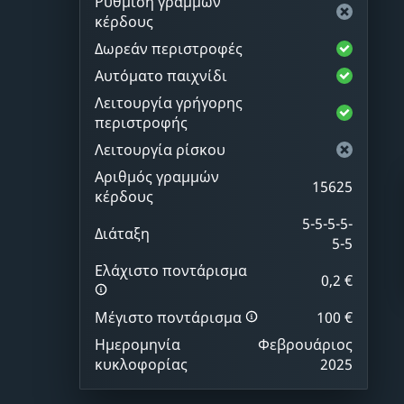
Ρύθμιση γραμμών
κέρδους
Δωρεάν περιστροφές
Αυτόματο παιχνίδι
Λειτουργία γρήγορης
περιστροφής
Λειτουργία ρίσκου
Αριθμός γραμμών
15625
κέρδους
5-5-5-5-
Διάταξη
5-5
Ελάχιστο ποντάρισμα
0,2 €
Μέγιστο ποντάρισμα
100 €
Ημερομηνία
Φεβρουάριος
κυκλοφορίας
2025