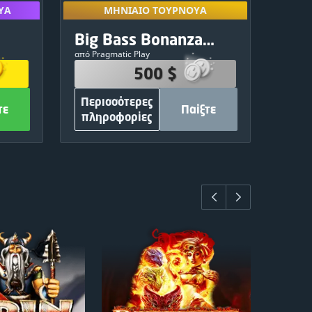
ΥΆ
Ξεκλειδώστε παίζοντας σε
ΜΗΝΙΑΊΟ ΤΟΥΡΝΟΥΆ
Ε
ΥΆ
ΜΗΝΙΑΊΟ ΤΟΥΡΝΟΥΆ
Ε
άλλα τουρνουά και
ΟΜΆΔΑ ΒΡΑΒΕΊΩΝ
Αποκλειστικό
κοινοποιώντας τα
Big Bass Bonanza
777
500 $
αποτελέσματά σας
1000
από Pragmatic Play
από Pra
500 $
1
250 $
1
50 $
2
150 $
2
30 $
Περισσότερες
Περ
τε
Παίξτε
3
50 $
3
20 $
πληροφορίες
πλη
30 $
4
ΆΛΛΕΣ ΠΛΗΡΟΦΟΡΊΕΣ
20 $
5
500
Συνολικές δωρεάν
250
ιμο
Παίξτε
Κλείσιμο
περιστροφές:
Pragmatic
Πάροχος
Pra
ν:
Play
παιχνιδιών:
σοδος:
Κοινοποιήστε και παίξτε
Είσοδος:
ΔΩΡΕ