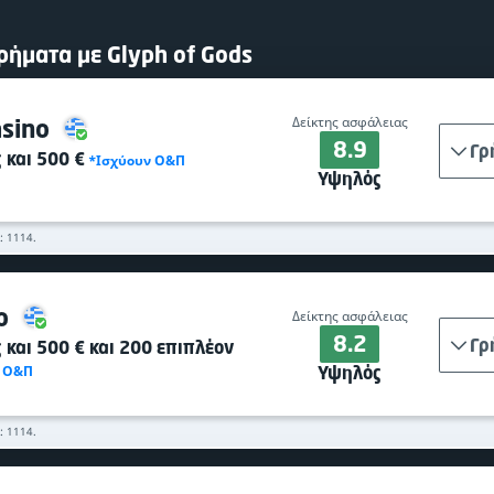
ρήματα με Glyph of Gods
asino
Δείκτης ασφάλειας
8.9
 και 500 €
*Ισχύουν Ο&Π
Υψηλός
: 1114.
no
Δείκτης ασφάλειας
8.2
 και 500 €
και 200 επιπλέον
Υψηλός
 Ο&Π
: 1114.