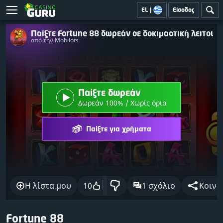
EL
|
Είσοδος
Παίξτε Fortune 88 δωρεάν σε δοκιμαστική λειτουρ
από την Mobilots
Παίξτε δωρεάν
Δωρεάν 100% / Χωρίς όρια
Παίξτε για χρήματα
Η λίστα μου
10
1 σχόλιο
Κοινο
Fortune 88