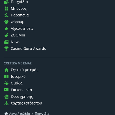
Παιχνίδια
Μπόνους
Παράπονα
Φόρουμ
Αξιολογήσεις
ZOOMin
News
Casino Guru Awards
ΣΧΕΤΙΚΆ ΜΕ ΕΜΆΣ
Σχετικά με εμάς
Ιστορικό
Ομάδα
Επικοινωνία
Όροι χρήσης
Χάρτης ιστότοπου
Αρχική σελίδα
Παιχνίδια