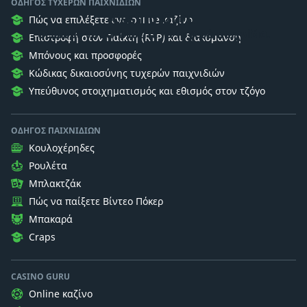
ΟΔΗΓΌΣ ΤΥΧΕΡΏΝ ΠΑΙΧΝΙΔΙΏΝ
Casino Guru
Πώς να επιλέξετε ένα online καζίνο
Θέλουμε να κατανοείτε τα τυχερά παιχνίδια.
Επιστροφή στον Παίκτη (RTP) και διακύμανση
Μπόνους και προσφορές
Κώδικας δικαιοσύνης τυχερών παιχνιδιών
Υπεύθυνος στοιχηματισμός και εθισμός στον τζόγο
ΟΔΗΓΌΣ ΠΑΙΧΝΙΔΙΏΝ
Κουλοχέρηδες
Ρουλέτα
Μπλακτζάκ
Πώς να παίξετε Βίντεο Πόκερ
Μπακαρά
Craps
CASINO GURU
Online καζίνο