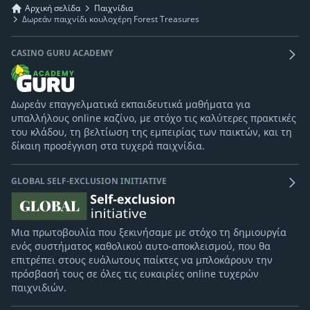
Αρχική σελίδα
Παιχνίδια
Δωρεάν παιχνίδι κουλοχέρη Forest Treasures
CASINO GURU ACADEMY
Δωρεάν επαγγελματικά εκπαιδευτικά μαθήματα για
υπαλλήλους online καζίνο, με στόχο τις καλύτερες πρακτικές
του κλάδου, τη βελτίωση της εμπειρίας των παικτών, και τη
δίκαιη προσέγγιση στα τυχερά παιχνίδια.
GLOBAL SELF-EXCLUSION INITIATIVE
Μια πρωτοβουλία που ξεκινήσαμε με στόχο τη δημιουργία
ενός συστήματος καθολικού αυτο-αποκλεισμού, που θα
επιτρέπει στους ευάλωτους παίκτες να μπλοκάρουν την
πρόσβασή τους σε όλες τις ευκαιρίες online τυχερών
παιχνιδιών.