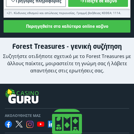
Γρήγορες πληροφορίες
Παίξτε σε καζίνο
+21. Κίνδυνος εθισμού και απώλειας περιουσίας. Γραμμή βοήθειας ΚΕΘΕΑ: 1114.
Περιηγηθείτε στα καλύτερα online καζίνο
Forest Treasures - γενική συζήτηση
Συζητήστε οτιδήποτε σχετικό με το Forest Treasures με
άλλους παίκτες, μοιραστείτε τη γνώμη σας ή λάβετε
απαντήσεις στις ερωτήσεις σας.
ΑΚΟΛΟΥΘΉΣΤΕ ΜΑΣ