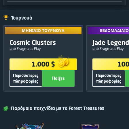
Τουρνουά
ΜΗΝΙΑΊΟ ΤΟΥΡΝΟΥΆ
ΕΒΔΟΜΑΔΙΑΊΟ
ΜΗΝΙΑΊΟ ΤΟΥΡΝΟΥΆ
ΕΒΔΟΜΑΔΙΑΊΟ
ΟΜΆΔΑ ΒΡΑΒΕΊΩΝ
ΟΜΆΔΑ ΒΡ
Cosmic Clusters
Jade Legend
24
:
00
:
07
03
:
00
:
07
1.000 $
100
από Pragmatic Play
από Pragmatic Play
380 $
1
50 $
250 $
2
30 $
1.000 $
100
120 $
3
20 $
Περισσότερες
Περισσότερες
75 $
4
ΆΛΛΕΣ ΠΛΗΡΟΦΟΡΊΕΣ
Παίξτε
ΆΛΛΕΣ ΠΛΗ
πληροφορίες
πληροφορίες
50 $
5
750
Συνολικές δωρεάν περιστροφές:
250
Συνολικές δωρε
Παίξτε
Κλείσιμο
Παίξτε
25 $
6
Pragmatic
Πάροχος
Pragmatic
25 $
7
Play
παιχνιδιών:
Play
25 $
8
ΔΩΡΕΑΝ
Είσοδος:
ΔΩΡΕΑΝ
Παρόμοια παιχνίδια με το Forest Treasures
25 $
9
25 $
10