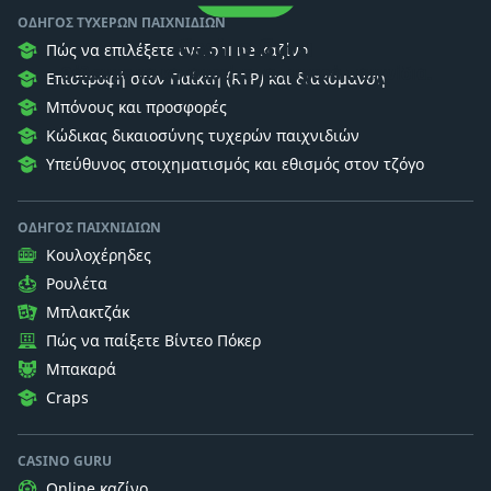
ΟΔΗΓΌΣ ΤΥΧΕΡΏΝ ΠΑΙΧΝΙΔΙΏΝ
Casino Guru
Πώς να επιλέξετε ένα online καζίνο
Θέλουμε να κατανοείτε τα τυχερά παιχνίδια.
Επιστροφή στον Παίκτη (RTP) και διακύμανση
Μπόνους και προσφορές
Κώδικας δικαιοσύνης τυχερών παιχνιδιών
Υπεύθυνος στοιχηματισμός και εθισμός στον τζόγο
ΟΔΗΓΌΣ ΠΑΙΧΝΙΔΙΏΝ
Κουλοχέρηδες
Ρουλέτα
Μπλακτζάκ
Πώς να παίξετε Βίντεο Πόκερ
Μπακαρά
Craps
CASINO GURU
Online καζίνο