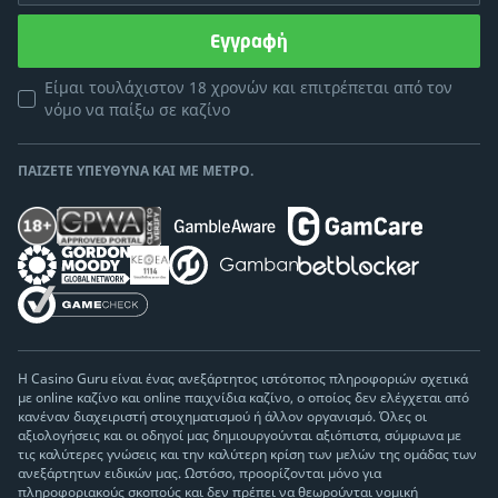
Εγγραφή
Είμαι τουλάχιστον 18 χρονών και επιτρέπεται από τον
νόμο να παίξω σε καζίνο
ΠΑΊΖΕΤΕ ΥΠΕΎΘΥΝΑ ΚΑΙ ΜΕ ΜΈΤΡΟ.
Η Casino Guru είναι ένας ανεξάρτητος ιστότοπος πληροφοριών σχετικά
με online καζίνο και online παιχνίδια καζίνο, ο οποίος δεν ελέγχεται από
κανέναν διαχειριστή στοιχηματισμού ή άλλον οργανισμό. Όλες οι
αξιολογήσεις και οι οδηγοί μας δημιουργούνται αξιόπιστα, σύμφωνα με
τις καλύτερες γνώσεις και την καλύτερη κρίση των μελών της ομάδας των
ανεξάρτητων ειδικών μας. Ωστόσο, προορίζονται μόνο για
πληροφοριακούς σκοπούς και δεν πρέπει να θεωρούνται νομική