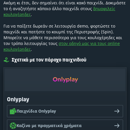
Ακόμη κι έτσι, δεν σημαίνει ότι είναι κακό παιχνίδι. Δοκιμάστε
το ή αναζητήστε κάποιο άλλο παιχνίδι στους
δημοφιλείς
κουλοχέρηδες
.
Για να παίξετε δωρεάν σε λειτουργία demo, φορτώστε το
παιχνίδι και πατήστε το κουμπί της Περιστροφής (Spin).
Μπορείτε να μάθετε περισσότερα για τους κουλοχέρηδες και
τον τρόπο λειτουργίας τους
στον οδηγό μας για τους online
κουλοχέρηδες
.
Σχετικά με τον πάροχο παιχνιδιού
Onlyplay
Παιχνίδια Onlyplay
Καζίνο με πραγματικά χρήματα