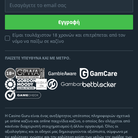
Εισαγάγετε το email σας
Εγγραφή
Είμαι τουλάχιστον 18 χρονών και επιτρέπεται από τον
νόμο να παίξω σε καζίνο
ΠΑΊΖΕΤΕ ΥΠΕΎΘΥΝΑ ΚΑΙ ΜΕ ΜΈΤΡΟ.
Η Casino Guru είναι ένας ανεξάρτητος ιστότοπος πληροφοριών σχετικά
με online καζίνο και online παιχνίδια καζίνο, ο οποίος δεν ελέγχεται από
κανέναν διαχειριστή στοιχηματισμού ή άλλον οργανισμό. Όλες οι
αξιολογήσεις και οι οδηγοί μας δημιουργούνται αξιόπιστα, σύμφωνα με
τις καλύτερες γνώσεις και την καλύτερη κρίση των μελών της ομάδας των