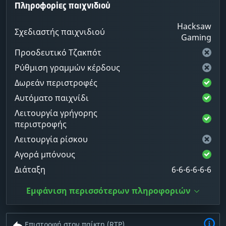
Πληροφορίες παιχνιδιού
Hacksaw
Σχεδιαστής παιχνιδιού
Gaming
Προοδευτικό Τζακπότ
Ρύθμιση γραμμών κέρδους
Δωρεάν περιστροφές
Αυτόματο παιχνίδι
Λειτουργία γρήγορης
περιστροφής
Λειτουργία ρίσκου
Αγορά μπόνους
Διάταξη
6-6-6-6-6-6
Εμφάνιση περισσότερων πληροφοριών
Επιστροφή στον παίκτη (RTP)