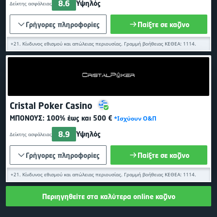
8.6
Υψηλός
Δείκτης ασφάλειας
Γρήγορες πληροφορίες
Παίξτε σε καζίνο
+21. Κίνδυνος εθισμού και απώλειας περιουσίας. Γραμμή βοήθειας ΚΕΘΕΑ: 1114.
Cristal Poker Casino
ΜΠΌΝΟΥΣ:
100% έως και 500 €
*Ισχύουν Ο&Π
8.9
Υψηλός
Δείκτης ασφάλειας
Γρήγορες πληροφορίες
Παίξτε σε καζίνο
+21. Κίνδυνος εθισμού και απώλειας περιουσίας. Γραμμή βοήθειας ΚΕΘΕΑ: 1114.
Περιηγηθείτε στα καλύτερα online καζίνο