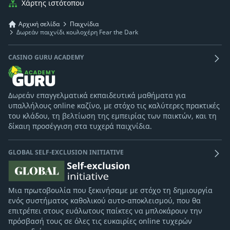
Χάρτης ιστότοπου
Αρχική σελίδα
Παιχνίδια
Δωρεάν παιχνίδι κουλοχέρη Fear the Dark
CASINO GURU ACADEMY
Δωρεάν επαγγελματικά εκπαιδευτικά μαθήματα για
υπαλλήλους online καζίνο, με στόχο τις καλύτερες πρακτικές
του κλάδου, τη βελτίωση της εμπειρίας των παικτών, και τη
δίκαιη προσέγγιση στα τυχερά παιχνίδια.
GLOBAL SELF-EXCLUSION INITIATIVE
Μια πρωτοβουλία που ξεκινήσαμε με στόχο τη δημιουργία
ενός συστήματος καθολικού αυτο-αποκλεισμού, που θα
επιτρέπει στους ευάλωτους παίκτες να μπλοκάρουν την
πρόσβασή τους σε όλες τις ευκαιρίες online τυχερών