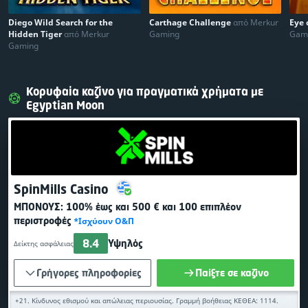
Diego Wild Search for the
Carthage Challenge
από Merkur
Eye 
Hidden Tiger
από Merkur
Gaming
Gam
Gaming
Κορυφαία καζίνο για πραγματικά χρήματα με
Egyptian Moon
SpinMills Casino
ΜΠΌΝΟΥΣ:
100% έως και 500 €
και 100 επιπλέον
περιστροφές
*Ισχύουν Ο&Π
8.4
Υψηλός
Δείκτης ασφάλειας
Γρήγορες πληροφορίες
Παίξτε σε καζίνο
+21. Κίνδυνος εθισμού και απώλειας περιουσίας. Γραμμή βοήθειας ΚΕΘΕΑ: 1114.