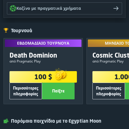
Καζίνο με πραγματικά χρήματα
Τουρνουά
ΕΒΔΟΜΑΔΙΑΊΟ ΤΟΥΡΝΟΥΆ
ΜΗΝΙΑΊΟ Τ
ΕΒΔΟΜΑΔΙΑΊΟ ΤΟΥΡΝΟΥΆ
ΜΗΝΙΑΊΟ Τ
ΟΜΆΔΑ ΒΡΑΒΕΊΩΝ
ΟΜΆΔΑ ΒΡ
Death Dominion
Cosmic Clus
00
:
06
:
19
25
:
06
:
19
100 $
1.00
από Pragmatic Play
από Pragmatic Play
50 $
1
380 $
30 $
2
250 $
100 $
1.00
20 $
3
120 $
Περισσότερες
Περισσότερες
75 $
ΆΛΛΕΣ ΠΛΗΡΟΦΟΡΊΕΣ
Παίξτε
ΆΛΛΕΣ ΠΛΗ
πληροφορίες
πληροφορίες
50 $
250
Συνολικές δωρεάν περιστροφές:
750
Συνολικές δωρε
Παίξτε
Κλείσιμο
Παίξτε
25 $
Pragmatic
Πάροχος
Pragmatic
25 $
Play
παιχνιδιών:
Play
25 $
ΔΩΡΕΑΝ
Είσοδος:
ΔΩΡΕΑΝ
Παρόμοια παιχνίδια με το Egyptian Moon
25 $