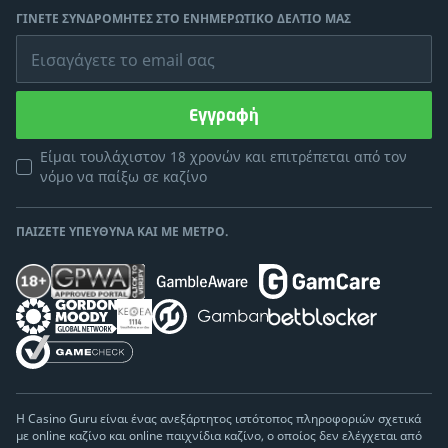
ΓΊΝΕΤΕ ΣΥΝΔΡΟΜΗΤΈΣ ΣΤΟ ΕΝΗΜΕΡΩΤΙΚΌ ΔΕΛΤΊΟ ΜΑΣ
Εισαγάγετε το email σας
Εγγραφή
Είμαι τουλάχιστον 18 χρονών και επιτρέπεται από τον
νόμο να παίξω σε καζίνο
ΠΑΊΖΕΤΕ ΥΠΕΎΘΥΝΑ ΚΑΙ ΜΕ ΜΈΤΡΟ.
Η Casino Guru είναι ένας ανεξάρτητος ιστότοπος πληροφοριών σχετικά
με online καζίνο και online παιχνίδια καζίνο, ο οποίος δεν ελέγχεται από