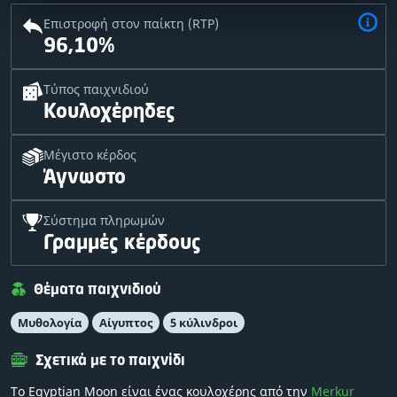
Επιστροφή στον παίκτη (RTP)
96,10%
Τύπος παιχνιδιού
Κουλοχέρηδες
Μέγιστο κέρδος
Άγνωστο
Σύστημα πληρωμών
Γραμμές κέρδους
Θέματα παιχνιδιού
Μυθολογία
Αίγυπτος
5 κύλινδροι
Σχετικά με το παιχνίδι
Το Egyptian Moon είναι ένας κουλοχέρης από την
Merkur