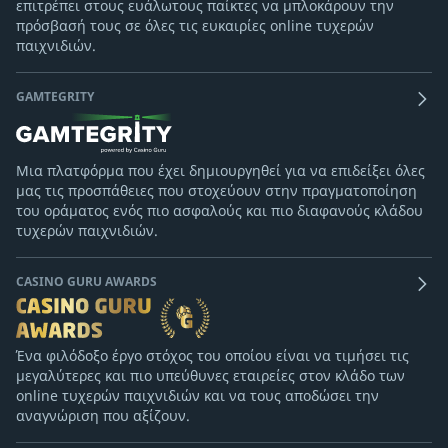
επιτρέπει στους ευάλωτους παίκτες να μπλοκάρουν την
πρόσβασή τους σε όλες τις ευκαιρίες online τυχερών
παιχνιδιών.
GAMTEGRITY
Μια πλατφόρμα που έχει δημιουργηθεί για να επιδείξει όλες
μας τις προσπάθειες που στοχεύουν στην πραγματοποίηση
του οράματος ενός πιο ασφαλούς και πιο διαφανούς κλάδου
τυχερών παιχνιδιών.
CASINO GURU AWARDS
Ένα φιλόδοξο έργο στόχος του οποίου είναι να τιμήσει τις
μεγαλύτερες και πιο υπεύθυνες εταιρείες στον κλάδο των
online τυχερών παιχνιδιών και να τους αποδώσει την
αναγνώριση που αξίζουν.