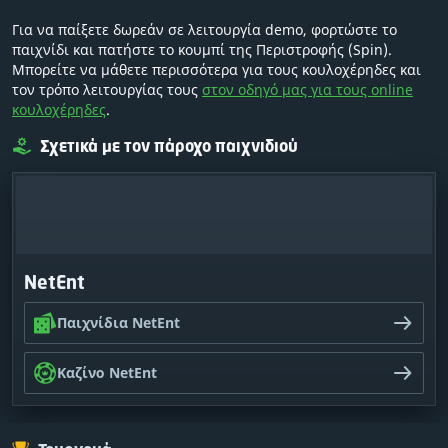
Για να παίξετε δωρεάν σε λειτουργία demo, φορτώστε το
παιχνίδι και πατήστε το κουμπί της Περιστροφής (Spin).
Μπορείτε να μάθετε περισσότερα για τους κουλοχέρηδες και
τον τρόπο λειτουργίας τους
στον οδηγό μας για τους online
κουλοχέρηδες
.
Σχετικά με τον πάροχο παιχνιδιού
NetEnt
Παιχνίδια NetEnt
Καζίνο NetEnt