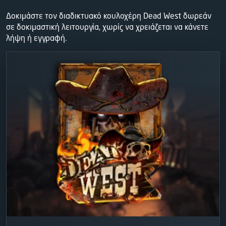
Δοκιμάστε τον διαδικτυακό κουλοχέρη Dead West δωρεάν
σε δοκιμαστική λειτουργία, χωρίς να χρειάζεται να κάνετε
λήψη ή εγγραφή.