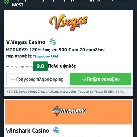
West
V.Vegas Casino
ΜΠΌΝΟΥΣ:
120% έως και 500 €
και 70 επιπλέον
περιστροφές
*Ισχύουν Ο&Π
9.8
Πολύ υψηλός
Δείκτης ασφάλειας
Γρήγορες πληροφορίες
Παίξτε σε καζίνο
+21. Κίνδυνος εθισμού και απώλειας περιουσίας. Γραμμή βοήθειας ΚΕΘΕΑ: 1114.
Winshark Casino