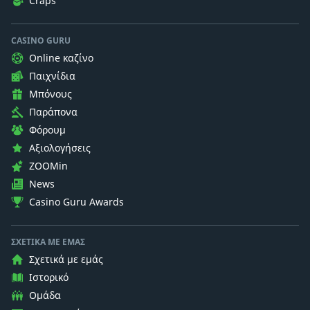
Craps
CASINO GURU
Online καζίνο
Παιχνίδια
Μπόνους
Παράπονα
Φόρουμ
Αξιολογήσεις
ZOOMin
News
Casino Guru Awards
ΣΧΕΤΙΚΆ ΜΕ ΕΜΆΣ
Σχετικά με εμάς
Ιστορικό
Ομάδα