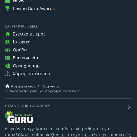
News
Casino Guru Awards
ΣΧΕΤΙΚΆ ΜΕ ΕΜΆΣ
Σχετικά με εμάς
Ιστορικό
Ομάδα
Επικοινωνία
Όροι χρήσης
Χάρτης ιστότοπου
Αρχική σελίδα
Παιχνίδια
Δωρεάν παιχνίδι κουλοχέρη Aurora Wolf
CASINO GURU ACADEMY
Δωρεάν επαγγελματικά εκπαιδευτικά μαθήματα για
υπαλλήλους online καζίνο, με στόχο τις καλύτερες πρακτικές