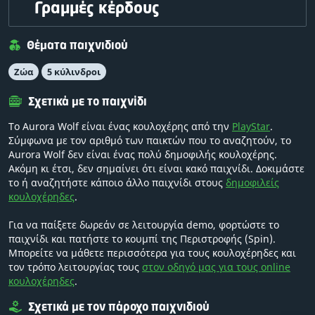
Γραμμές κέρδους
Θέματα παιχνιδιού
Ζώα
5 κύλινδροι
Σχετικά με το παιχνίδι
Το Aurora Wolf είναι ένας κουλοχέρης από την
PlayStar
.
Σύμφωνα με τον αριθμό των παικτών που το αναζητούν, το
Aurora Wolf δεν είναι ένας πολύ δημοφιλής κουλοχέρης.
Ακόμη κι έτσι, δεν σημαίνει ότι είναι κακό παιχνίδι. Δοκιμάστε
το ή αναζητήστε κάποιο άλλο παιχνίδι στους
δημοφιλείς
κουλοχέρηδες
.
Για να παίξετε δωρεάν σε λειτουργία demo, φορτώστε το
παιχνίδι και πατήστε το κουμπί της Περιστροφής (Spin).
Μπορείτε να μάθετε περισσότερα για τους κουλοχέρηδες και
τον τρόπο λειτουργίας τους
στον οδηγό μας για τους online
κουλοχέρηδες
.
Σχετικά με τον πάροχο παιχνιδιού