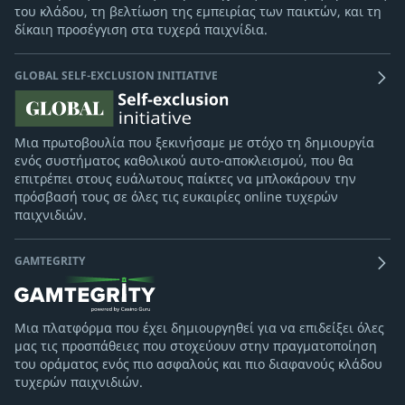
του κλάδου, τη βελτίωση της εμπειρίας των παικτών, και τη
δίκαιη προσέγγιση στα τυχερά παιχνίδια.
GLOBAL SELF-EXCLUSION INITIATIVE
Μια πρωτοβουλία που ξεκινήσαμε με στόχο τη δημιουργία
ενός συστήματος καθολικού αυτο-αποκλεισμού, που θα
επιτρέπει στους ευάλωτους παίκτες να μπλοκάρουν την
πρόσβασή τους σε όλες τις ευκαιρίες online τυχερών
παιχνιδιών.
GAMTEGRITY
Μια πλατφόρμα που έχει δημιουργηθεί για να επιδείξει όλες
μας τις προσπάθειες που στοχεύουν στην πραγματοποίηση
του οράματος ενός πιο ασφαλούς και πιο διαφανούς κλάδου
τυχερών παιχνιδιών.