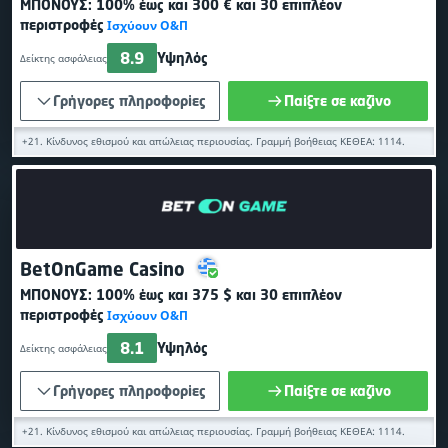
ΜΠΌΝΟΥΣ:
100% έως και 300 €
και 30 επιπλέον
περιστροφές
Ισχύουν Ο&Π
8.9
Υψηλός
Δείκτης ασφάλειας
Γρήγορες πληροφορίες
Παίξτε σε καζίνο
+21. Κίνδυνος εθισμού και απώλειας περιουσίας. Γραμμή βοήθειας ΚΕΘΕΑ: 1114.
BetOnGame Casino
ΜΠΌΝΟΥΣ:
100% έως και 375 $
και 30 επιπλέον
περιστροφές
Ισχύουν Ο&Π
8.1
Υψηλός
Δείκτης ασφάλειας
Γρήγορες πληροφορίες
Παίξτε σε καζίνο
+21. Κίνδυνος εθισμού και απώλειας περιουσίας. Γραμμή βοήθειας ΚΕΘΕΑ: 1114.