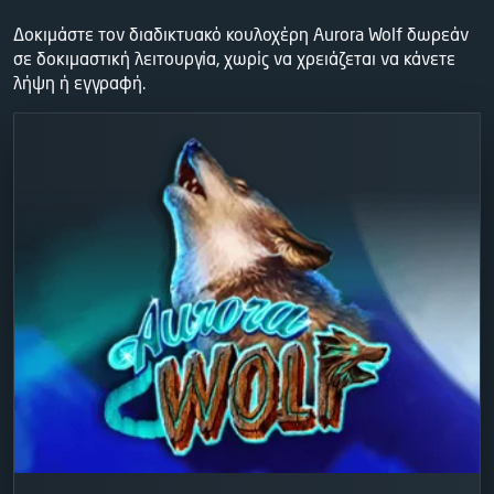
Δοκιμάστε τον διαδικτυακό κουλοχέρη Aurora Wolf δωρεάν
σε δοκιμαστική λειτουργία, χωρίς να χρειάζεται να κάνετε
λήψη ή εγγραφή.