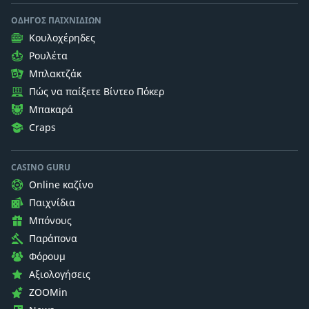
ΟΔΗΓΌΣ ΠΑΙΧΝΙΔΙΏΝ
Κουλοχέρηδες
Ρουλέτα
Μπλακτζάκ
Πώς να παίξετε Βίντεο Πόκερ
Μπακαρά
Craps
CASINO GURU
Online καζίνο
Παιχνίδια
Μπόνους
Παράπονα
Φόρουμ
Αξιολογήσεις
ZOOMin