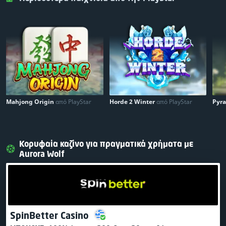
Mahjong Origin
από PlayStar
Horde 2 Winter
από PlayStar
Pyr
Κορυφαία καζίνο για πραγματικά χρήματα με
Aurora Wolf
SpinBetter Casino