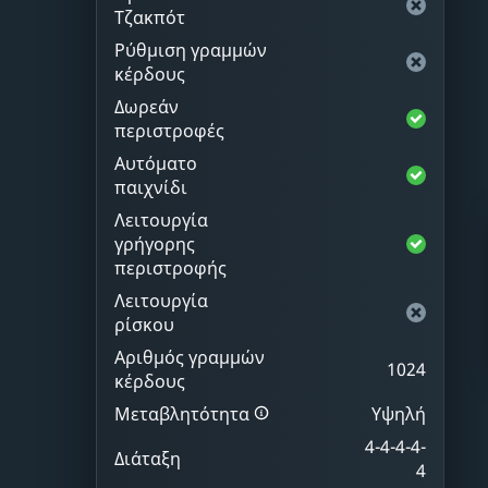
Τζακπότ
Ρύθμιση γραμμών
κέρδους
Δωρεάν
περιστροφές
Αυτόματο
παιχνίδι
Λειτουργία
γρήγορης
περιστροφής
Λειτουργία
ρίσκου
Αριθμός γραμμών
1024
κέρδους
Μεταβλητότητα
Υψηλή
4-4-4-4-
Διάταξη
4