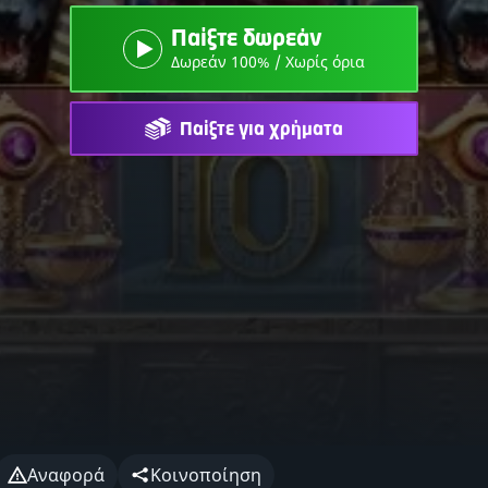
Παίξτε δωρεάν
Δωρεάν 100% / Χωρίς όρια
Παίξτε για χρήματα
Αναφορά
Κοινοποίηση