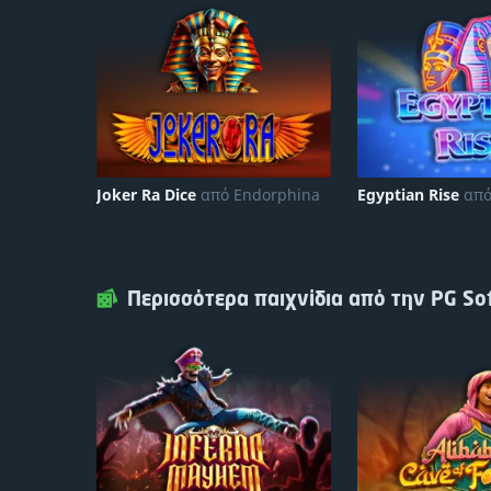
25 $
10
Joker Ra Dice
από Endorphina
Egyptian Rise
από
Περισσότερα παιχνίδια από την PG So