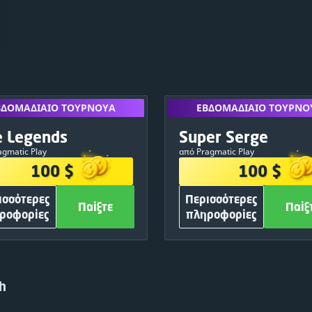
ΒΔΟΜΑΔΙΑΊΟ ΤΟΥΡΝΟΥΆ
ΕΒΔΟΜΑΔΙΑΊΟ ΤΟΥΡΝΟ
ΒΔΟΜΑΔΙΑΊΟ ΤΟΥΡΝΟΥΆ
ΕΒΔΟΜΑΔΙΑΊΟ ΤΟΥΡΝΟ
ΟΜΆΔΑ ΒΡΑΒΕΊΩΝ
ΟΜΆΔΑ ΒΡΑΒΕΊΩΝ
e Legends
Super Serge
:
13
:
14
06
:
13
:
14
100 $
100 $
agmatic Play
από Pragmatic Play
100 $
100 $
1
50 $
2
30 $
ισσότερες
Περισσότερες
Παίξτε
Παίξ
3
20 $
ροφορίες
πληροφορίες
ΆΛΛΕΣ ΠΛΗΡΟΦΟΡΊΕΣ
ΆΛΛΕΣ ΠΛΗΡΟΦΟΡΊΕΣ
Συνολικές δωρεάν
250
Συνολικές δωρεάν
Παίξτε
Κλείσιμο
Παίξτε
Κλείσ
περιστροφές:
περιστροφές:
agmatic
Πάροχος
Pragmatic
Πάροχος
h
Play
παιχνιδιών:
Play
παιχνιδιώ
ΕΑΝ
Είσοδος:
ΔΩΡΕΑΝ
Εί