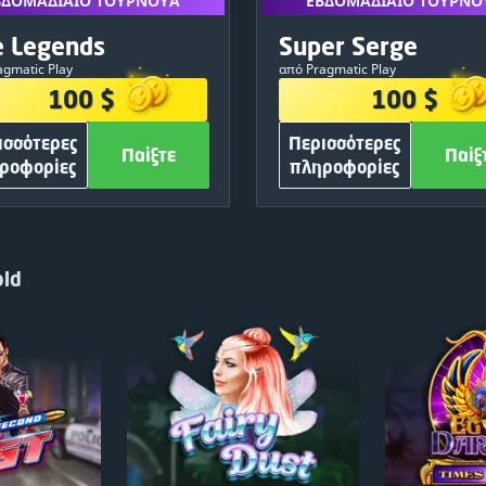
ΒΔΟΜΑΔΙΑΊΟ ΤΟΥΡΝΟΥΆ
ΕΒΔΟΜΑΔΙΑΊΟ ΤΟΥΡΝΟ
ΟΜΆΔΑ ΒΡΑΒΕΊΩΝ
ΟΜΆΔΑ ΒΡΑΒΕΊΩΝ
e Legends
Super Serge
:
07
:
57
06
:
07
:
57
100 $
100 $
agmatic Play
από Pragmatic Play
100 $
100 $
1
50 $
2
30 $
ισσότερες
Περισσότερες
Παίξτε
Παίξ
3
20 $
ροφορίες
πληροφορίες
ΆΛΛΕΣ ΠΛΗΡΟΦΟΡΊΕΣ
ΆΛΛΕΣ ΠΛΗΡΟΦΟΡΊΕΣ
Συνολικές δωρεάν
250
Συνολικές δωρεάν
Παίξτε
Κλείσιμο
Παίξτε
Κλείσ
περιστροφές:
περιστροφές:
agmatic
Πάροχος
Pragmatic
Πάροχος
old
Play
παιχνιδιών:
Play
παιχνιδιώ
ΕΑΝ
Είσοδος:
ΔΩΡΕΑΝ
Εί