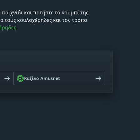
 παιχνίδι και πατήστε το κουμπί της
ια τους κουλοχέρηδες και τον τρόπο
χέρηδες
.
Καζίνο Amusnet