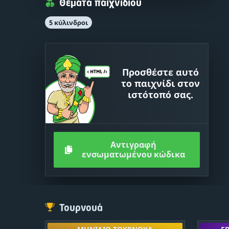
Θέματα παιχνιδιού
5 κύλινδροι
Προσθέστε αυτό
το παιχνίδι στον
ιστότοπό σας.
Αντιγραφή
ενσωματωμένου κώδικα
Τουρνουά
ΜΗΝΙΑΊΟ ΤΟΥΡΝΟΥΆ
Ε