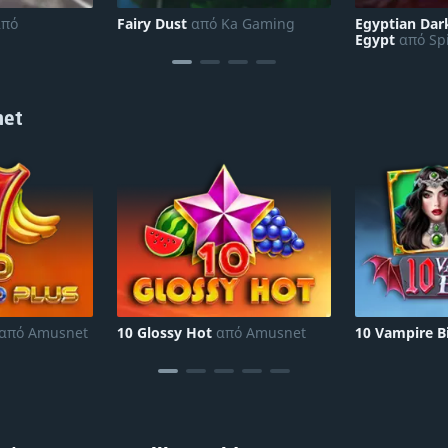
από
Fairy Dust
από Ka Gaming
Egyptian Dar
Egypt
από Sp
net
από Amusnet
10 Glossy Hot
από Amusnet
10 Vampire B