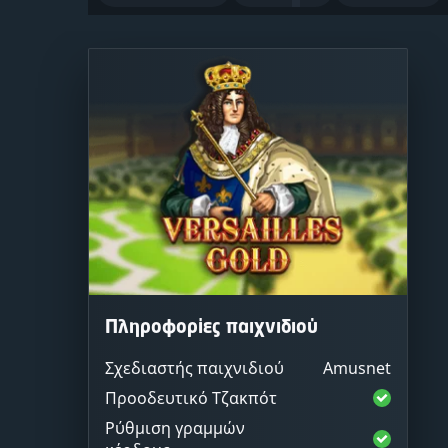
Πληροφορίες παιχνιδιού
Σχεδιαστής παιχνιδιού
Amusnet
Προοδευτικό Τζακπότ
Ρύθμιση γραμμών