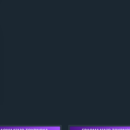
ΒΔΟΜΑΔΙΑΊΟ ΤΟΥΡΝΟΥΆ
ΕΒΔΟΜΑΔΙΑΊΟ ΤΟΥΡΝΟ