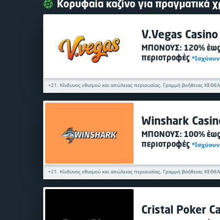
Κορυφαία καζίνο για πραγματικά χρ
V.Vegas Casin
ΜΠΌΝΟΥΣ:
120% έως
περιστροφές
*Ισχύουν
+21. Κίνδυνος εθισμού και απώλειας περιουσίας. Γραμμή βοήθειας ΚΕΘΕΑ
Winshark Casi
ΜΠΌΝΟΥΣ:
100% έως
περιστροφές
*Ισχύουν
+21. Κίνδυνος εθισμού και απώλειας περιουσίας. Γραμμή βοήθειας ΚΕΘΕΑ
Cristal Poker C