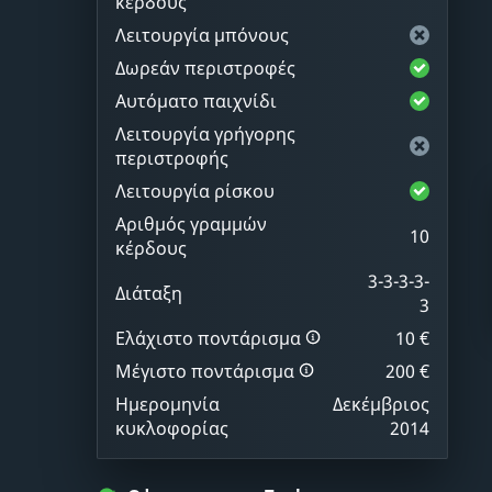
κέρδους
Λειτουργία μπόνους
Δωρεάν περιστροφές
Αυτόματο παιχνίδι
Λειτουργία γρήγορης
περιστροφής
Λειτουργία ρίσκου
Αριθμός γραμμών
10
κέρδους
3-3-3-3-
Διάταξη
3
Ελάχιστο ποντάρισμα
10 €
Μέγιστο ποντάρισμα
200 €
Ημερομηνία
Δεκέμβριος
κυκλοφορίας
2014