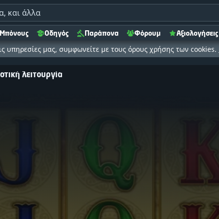
Μπόνους
Οδηγός
Παράπονα
Φόρουμ
Αξιολογήσεις
ις υπηρεσίες μας, συμφωνείτε με τους όρους χρήσης των cookies.
αστική λειτουργία