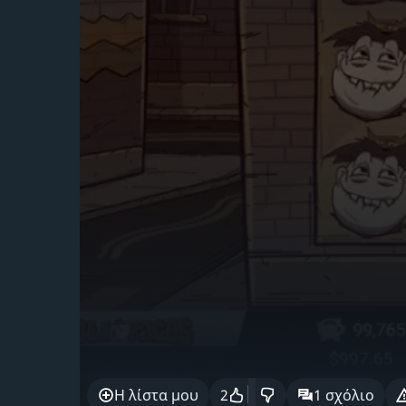
Η λίστα μου
2
1 σχόλιο