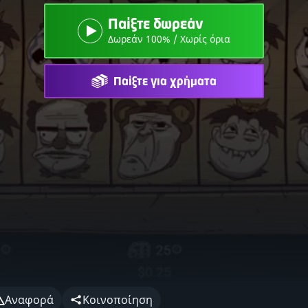
Παίξτε δωρεάν
Δωρεάν 100% / Χωρίς όρια
Παίξτε για χρήματα
Αναφορά
Κοινοποίηση