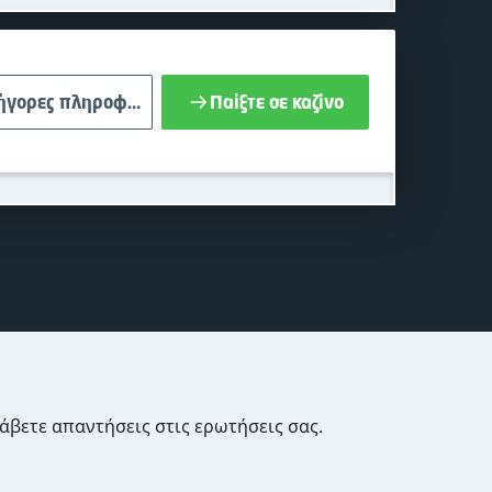
Γρήγορες πληροφορίες
Παίξτε σε καζίνο
λάβετε απαντήσεις στις ερωτήσεις σας.