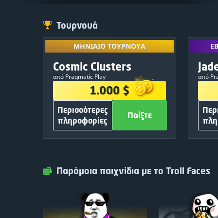
Τουρνουά
ΜΗΝΙΑΊΟ ΤΟΥΡΝΟΥΆ
Ε
ΜΗΝΙΑΊΟ ΤΟΥΡΝΟΥΆ
Ε
ΟΜΆΔΑ ΒΡΑΒΕΊΩΝ
Cosmic Clusters
Jad
24
:
04
:
23
03
1.000 $
από Pragmatic Play
από Pr
1.000 $
380 $
1
50 $
250 $
2
30 $
Περισσότερες
Περ
Παίξτε
120 $
3
20 $
πληροφορίες
πλη
75 $
4
ΆΛΛΕΣ ΠΛΗΡΟΦΟΡΊΕΣ
50 $
5
750
Συνολικές δωρεάν
250
Παίξτε
Κλείσιμο
25 $
6
περιστροφές:
25 $
7
Pragmatic
Πάροχος
Pr
Παρόμοια παιχνίδια με το Troll Faces
Play
παιχνιδιών:
25 $
8
ΔΩΡΕΑΝ
Είσοδος:
ΔΩΡ
25 $
9
25 $
10