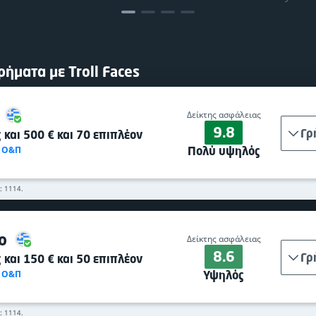
ήματα με Troll Faces
o
Δείκτης ασφάλειας
9.8
 και 500 €
και 70 επιπλέον
Πολύ υψηλός
 Ο&Π
: 1114.
no
Δείκτης ασφάλειας
8.6
 και 150 €
και 50 επιπλέον
Υψηλός
 Ο&Π
: 1114.