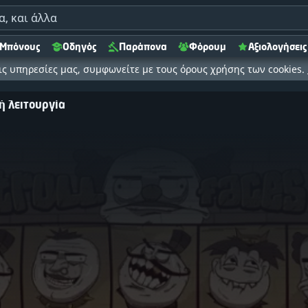
Μπόνους
Οδηγός
Παράπονα
Φόρουμ
Αξιολογήσεις
ις υπηρεσίες μας, συμφωνείτε με τους όρους χρήσης των cookies.
κή λειτουργία