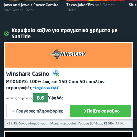
Jaws and Jewels Power Combo
Texas Joker'Em
από Games
Shis
από Games Global
Global
Κορυφαία καζίνο για πραγματικά χρήματα με
SunTide
Winshark Casino
ΜΠΌΝΟΥΣ:
100% έως και 150 €
και 50 επιπλέον
περιστροφές
*Ισχύουν Ο&Π
8.6
Υψηλός
Δείκτης ασφάλειας
Γρήγορες πληροφορίες
Παίξτε σε καζίνο
+21. Κίνδυνος εθισμού και απώλειας περιουσίας. Γραμμή βοήθειας ΚΕΘΕΑ: 1114.