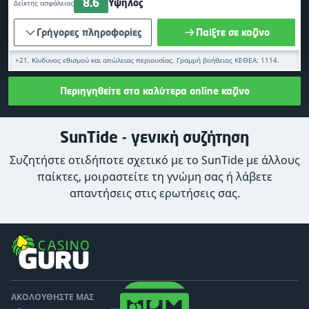
8.6
Υψηλός
Δείκτης ασφάλειας
Γρήγορες πληροφορίες
Παίξτε σε καζίνο
+21. Κίνδυνος εθισμού και απώλειας περιουσίας. Γραμμή βοήθειας ΚΕΘΕΑ: 1114.
Περιηγηθείτε στα καλύτερα online καζίνο
SunTide - γενική συζήτηση
Συζητήστε οτιδήποτε σχετικό με το SunTide με άλλους
παίκτες, μοιραστείτε τη γνώμη σας ή λάβετε
απαντήσεις στις ερωτήσεις σας.
ΑΚΟΛΟΥΘΉΣΤΕ ΜΑΣ