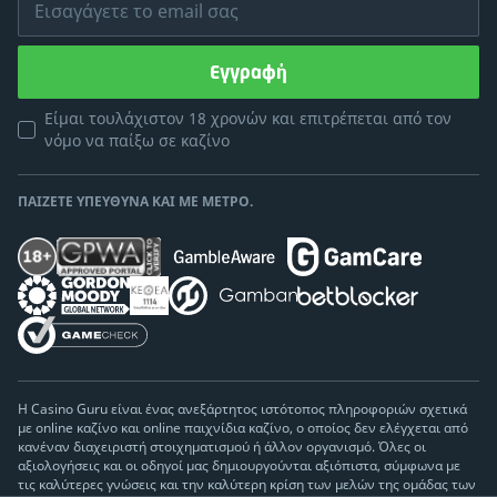
Εισαγάγετε το email σας
Εγγραφή
Είμαι τουλάχιστον 18 χρονών και επιτρέπεται από τον
νόμο να παίξω σε καζίνο
ΠΑΊΖΕΤΕ ΥΠΕΎΘΥΝΑ ΚΑΙ ΜΕ ΜΈΤΡΟ.
Η Casino Guru είναι ένας ανεξάρτητος ιστότοπος πληροφοριών σχετικά
με online καζίνο και online παιχνίδια καζίνο, ο οποίος δεν ελέγχεται από
κανέναν διαχειριστή στοιχηματισμού ή άλλον οργανισμό. Όλες οι
αξιολογήσεις και οι οδηγοί μας δημιουργούνται αξιόπιστα, σύμφωνα με
τις καλύτερες γνώσεις και την καλύτερη κρίση των μελών της ομάδας των