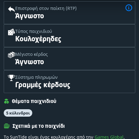
Επιστροφή στον παίκτη (RTP)
Άγνωστο
Τύπος παιχνιδιού
Κουλοχέρηδες
Μέγιστο κέρδος
Άγνωστο
Σύστημα πληρωμών
Γραμμές κέρδους
Θέματα παιχνιδιού
5 κύλινδροι
Σχετικά με το παιχνίδι
Το SunTide είναι ένας κουλοχέρης από την
Games Global
.