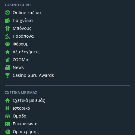
CASINO GURU
Online καζίνο
Παιχνίδια
Μπόνους
Παράπονα
Φόρουμ
Αξιολογήσεις
ZOOMin
News
Casino Guru Awards
ΣΧΕΤΙΚΆ ΜΕ ΕΜΆΣ
Σχετικά με εμάς
Ιστορικό
Ομάδα
Επικοινωνία
Όροι χρήσης