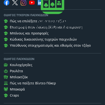
ΟΔΗΓΌΣ ΤΥΧΕΡΏΝ ΠΑΙΧΝΙΔΙΏΝ
Casino Guru
Πώς να επιλέξετε ένα online καζίνο
Θέλουμε να κατανοείτε τα τυχερά παιχνίδια.
Επιστροφή στον Παίκτη (RTP) και διακύμανση
Μπόνους και προσφορές
Κώδικας δικαιοσύνης τυχερών παιχνιδιών
Υπεύθυνος στοιχηματισμός και εθισμός στον τζόγο
ΟΔΗΓΌΣ ΠΑΙΧΝΙΔΙΏΝ
Κουλοχέρηδες
Ρουλέτα
Μπλακτζάκ
Πώς να παίξετε Βίντεο Πόκερ
Μπακαρά
Craps