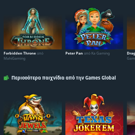
25 $
10
Forbidden Throne
από
Peter Pan
από Ka Gaming
Drag
MahiGaming
Gam
Περισσότερα παιχνίδια από την Games Global