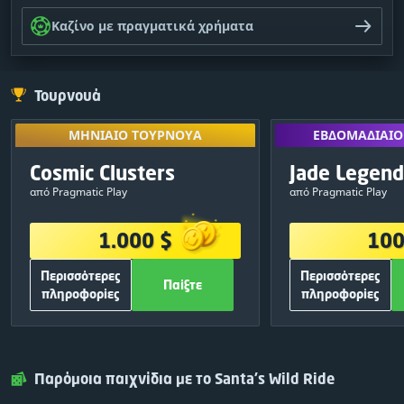
Καζίνο με πραγματικά χρήματα
Τουρνουά
ΜΗΝΙΑΊΟ ΤΟΥΡΝΟΥΆ
ΕΒΔΟΜΑΔΙΑΊΟ
ΜΗΝΙΑΊΟ ΤΟΥΡΝΟΥΆ
ΕΒΔΟΜΑΔΙΑΊΟ
ΟΜΆΔΑ ΒΡΑΒΕΊΩΝ
ΟΜΆΔΑ ΒΡ
Cosmic Clusters
Jade Legend
23
:
03
:
29
02
:
03
:
29
1.000 $
100
από Pragmatic Play
από Pragmatic Play
380 $
1
50 $
250 $
2
30 $
1.000 $
100
120 $
3
20 $
Περισσότερες
Περισσότερες
75 $
4
ΆΛΛΕΣ ΠΛΗΡΟΦΟΡΊΕΣ
Παίξτε
ΆΛΛΕΣ ΠΛΗ
πληροφορίες
πληροφορίες
50 $
5
750
Συνολικές δωρεάν περιστροφές:
250
Συνολικές δωρε
Παίξτε
Κλείσιμο
Παίξτε
25 $
6
Pragmatic
Πάροχος
Pragmatic
25 $
7
Play
παιχνιδιών:
Play
25 $
8
ΔΩΡΕΑΝ
Είσοδος:
ΔΩΡΕΑΝ
Παρόμοια παιχνίδια με το Santa's Wild Ride
25 $
9