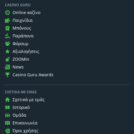
CASINO GURU
Online καζίνο
Παιχνίδια
Μπόνους
Παράπονα
Φόρουμ
Αξιολογήσεις
ZOOMin
News
Casino Guru Awards
ΣΧΕΤΙΚΆ ΜΕ ΕΜΆΣ
Σχετικά με εμάς
Ιστορικό
Ομάδα
Επικοινωνία
Όροι χρήσης