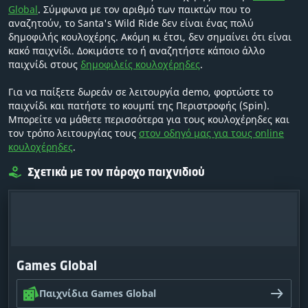
Global
. Σύμφωνα με τον αριθμό των παικτών που το
αναζητούν, το Santa's Wild Ride δεν είναι ένας πολύ
δημοφιλής κουλοχέρης. Ακόμη κι έτσι, δεν σημαίνει ότι είναι
κακό παιχνίδι. Δοκιμάστε το ή αναζητήστε κάποιο άλλο
παιχνίδι στους
δημοφιλείς κουλοχέρηδες
.
Για να παίξετε δωρεάν σε λειτουργία demo, φορτώστε το
παιχνίδι και πατήστε το κουμπί της Περιστροφής (Spin).
Μπορείτε να μάθετε περισσότερα για τους κουλοχέρηδες και
τον τρόπο λειτουργίας τους
στον οδηγό μας για τους online
κουλοχέρηδες
.
Σχετικά με τον πάροχο παιχνιδιού
Games Global
Παιχνίδια Games Global