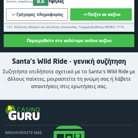
8.6
Υψηλός
Δείκτης ασφάλειας
Γρήγορες πληροφορίες
Παίξτε σε καζίνο
+21. Κίνδυνος εθισμού και απώλειας περιουσίας. Γραμμή βοήθειας ΚΕΘΕΑ: 1114.
Περιηγηθείτε στα καλύτερα online καζίνο
Santa's Wild Ride - γενική συζήτηση
Συζητήστε οτιδήποτε σχετικό με το Santa's Wild Ride με
άλλους παίκτες, μοιραστείτε τη γνώμη σας ή λάβετε
απαντήσεις στις ερωτήσεις σας.
ΑΚΟΛΟΥΘΉΣΤΕ ΜΑΣ