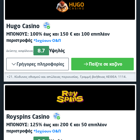
Hugo Casino
ΜΠΌΝΟΥΣ:
100% έως και 150 €
και 100 επιπλέον
περιστροφές
*Ισχύουν Ο&Π
8.7
Υψηλός
Δείκτης ασφάλειας
Γρήγορες πληροφορίες
Παίξτε σε καζίνο
+21. Κίνδυνος εθισμού και απώλειας περιουσίας. Γραμμή βοήθειας ΚΕΘΕΑ: 1114.
Royspins Casino
ΜΠΌΝΟΥΣ:
125% έως και 200 €
και 50 επιπλέον
περιστροφές
*Ισχύουν Ο&Π